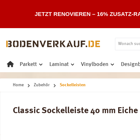
 Hauptinhalt springen
Zur Suche springen
Zur Hauptnavigation springen
JETZT RENOVIEREN – 16% ZUSATZ-R
Parkett
Laminat
Vinylboden
Design
Home
Zubehör
Sockelleisten
Classic Sockelleiste 40 mm Eiche 