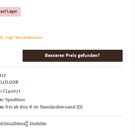
 auf Lager
is:
St. zzgl. Versandkosten
Besseren Preis gefunden?
117
ELLFLOOR
.:
CL40071
er Spedition
n:
frei ab 800 € im Standardversand (D)
el hinzufügen
Empfehlen