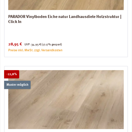
PARADOR Vinylboden Eiche natur Landhausdiele Holzstruktur |
Click In
Verkaufspreis:
Regulärer Preis:
28,95 €
UVP:
34,95 €
(17.17% gespart)
Preise inkl. MwSt. zzgl. Versandkosten
Rabatt
-22,8%
Muster möglich