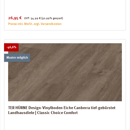
Verkaufspreis:
Regulärer Preis:
26,95 €
UVP:
54,99 €
(50.99% gespart)
Preise inkl. MwSt. zzgl. Versandkosten
Rabatt
-46,6%
Muster möglich
TER HÜRNE Design-Vinylboden Eiche Canberra tief-gebürstet
Landhausdiele | Classic Choice Comfort