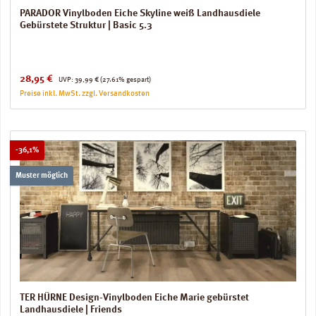
PARADOR Vinylboden Eiche Skyline weiß Landhausdiele
Gebürstete Struktur | Basic 5.3
Verkaufspreis:
Regulärer Preis:
28,95 €
UVP:
39,99 €
(27.61% gespart)
Preise inkl. MwSt. zzgl. Versandkosten
Rabatt
-36,1%
Muster möglich
TER HÜRNE Design-Vinylboden Eiche Marie gebürstet
Landhausdiele | Friends