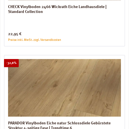
CHECK Vinylboden 2466 Wickrath Eiche Landhausdiele |
Standard Collection
Regulärer Preis:
22,95 €
Preise inkl. MwSt. zzgl. Versandkosten
Rabatt
-32,8%
PARADOR Vinylboden Eiche natur Schlossdiele Gebürstete
Struktur 4-seitige Fase | Trendtime 6