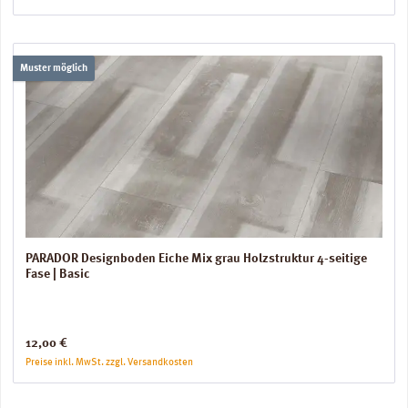
Muster möglich
PARADOR Designboden Eiche Mix grau Holzstruktur 4-seitige
Fase | Basic
Regulärer Preis:
12,00 €
Preise inkl. MwSt. zzgl. Versandkosten