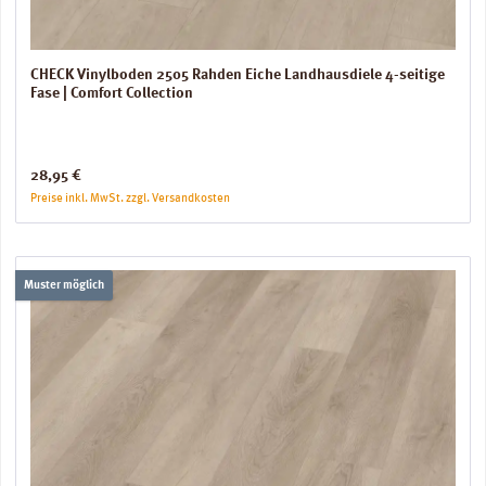
CHECK Vinylboden 2505 Rahden Eiche Landhausdiele 4-seitige
Fase | Comfort Collection
Regulärer Preis:
28,95 €
Preise inkl. MwSt. zzgl. Versandkosten
Muster möglich