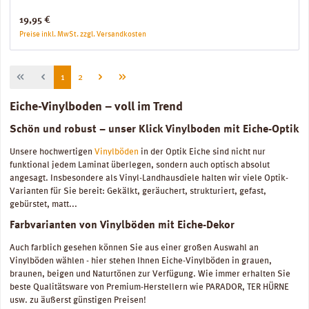
Regulärer Preis:
19,95 €
Preise inkl. MwSt. zzgl. Versandkosten
Seite
Seite
1
2
Eiche-Vinylboden – voll im Trend
Schön und robust – unser Klick Vinylboden mit Eiche-Optik
Unsere hochwertigen
Vinylböden
in der Optik Eiche sind nicht nur
funktional jedem Laminat überlegen, sondern auch optisch absolut
angesagt. Insbesondere als Vinyl-Landhausdiele halten wir viele Optik-
Varianten für Sie bereit: Gekälkt, geräuchert, strukturiert, gefast,
gebürstet, matt...
Farbvarianten von Vinylböden mit Eiche-Dekor
Auch farblich gesehen können Sie aus einer großen Auswahl an
Vinylböden wählen - hier stehen Ihnen Eiche-Vinylböden in grauen,
braunen, beigen und Naturtönen zur Verfügung. Wie immer erhalten Sie
beste Qualitätsware von Premium-Herstellern wie PARADOR, TER HÜRNE
usw. zu äußerst günstigen Preisen!