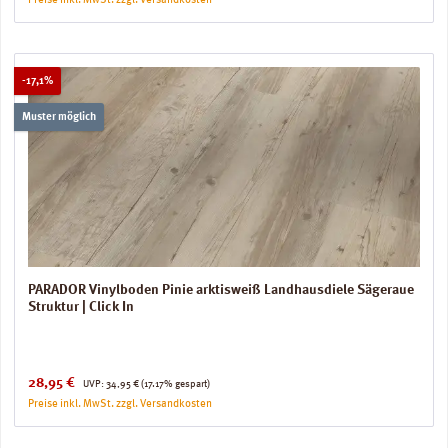
Preise inkl. MwSt. zzgl. Versandkosten
Rabatt
-17,1%
Muster möglich
PARADOR Vinylboden Pinie arktisweiß Landhausdiele Sägeraue
Struktur | Click In
Verkaufspreis:
Regulärer Preis:
28,95 €
UVP:
34,95 €
(17.17% gespart)
Preise inkl. MwSt. zzgl. Versandkosten