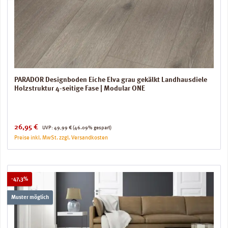
PARADOR Designboden Eiche Elva grau gekälkt Landhausdiele
Holzstruktur 4-seitige Fase | Modular ONE
Verkaufspreis:
Regulärer Preis:
26,95 €
UVP:
49,99 €
(46.09% gespart)
Preise inkl. MwSt. zzgl. Versandkosten
Rabatt
-47,3%
Muster möglich