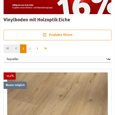
Vinylboden mit Holzoptik Eiche
Produkte filtern
Seite
Seite
1
2
Rabatt
-17,1%
Muster möglich