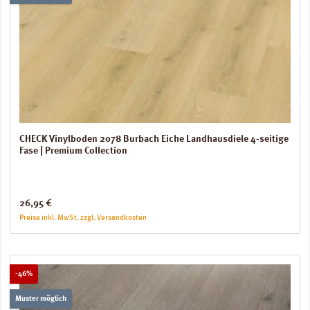
CHECK Vinylboden 2078 Burbach Eiche Landhausdiele 4-seitige
Fase | Premium Collection
Regulärer Preis:
26,95 €
Preise inkl. MwSt. zzgl. Versandkosten
Rabatt
-46%
Muster möglich