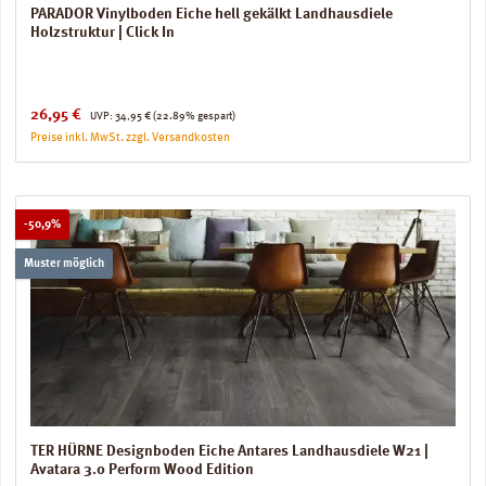
PARADOR Vinylboden Eiche hell gekälkt Landhausdiele
Holzstruktur | Click In
Verkaufspreis:
Regulärer Preis:
26,95 €
UVP:
34,95 €
(22.89% gespart)
Preise inkl. MwSt. zzgl. Versandkosten
Rabatt
-50,9%
Muster möglich
TER HÜRNE Designboden Eiche Antares Landhausdiele W21 |
Avatara 3.0 Perform Wood Edition