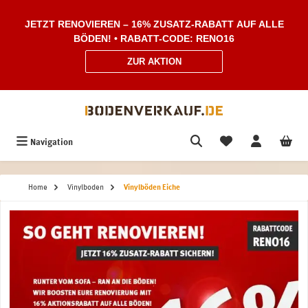
Zum Hauptinhalt springen
JETZT RENOVIEREN – 16% ZUSATZ-RABATT AUF ALLE
BÖDEN! • RABATT-CODE: RENO16
ZUR AKTION
Navigation
Home
Vinylboden
Vinylböden Eiche