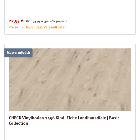
Verkaufspreis:
Regulärer Preis:
22,95 €
UVP:
35,95 €
(36.16% gespart)
Preise inkl. MwSt. zzgl. Versandkosten
Muster möglich
CHECK Vinylboden 2456 Kindl Eiche Landhausdiele | Basic
Collection