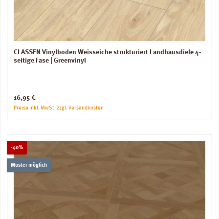
CLASSEN Vinylboden Weisseiche strukturiert Landhausdiele 4-
seitige Fase | Greenvinyl
Regulärer Preis:
16,95 €
Preise inkl. MwSt. zzgl. Versandkosten
Rabatt
-40%
Muster möglich