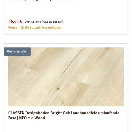
Verkaufspreis:
Regulärer Preis:
36,95 €
UVP:
54,99 €
(32.81% gespart)
Preise inkl. MwSt. zzgl. Versandkosten
Muster möglich
CLASSEN Designboden Bright Oak Landhausdiele umlaufende
Fase | NEO 2.0 Wood