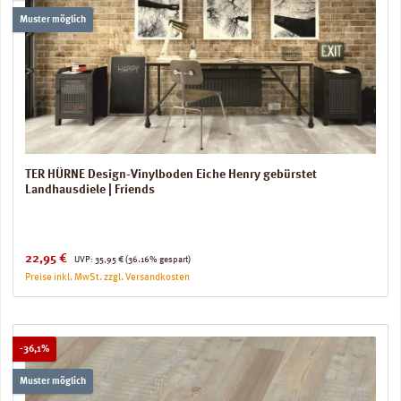
Muster möglich
TER HÜRNE Design-Vinylboden Eiche Henry gebürstet
Landhausdiele | Friends
Verkaufspreis:
Regulärer Preis:
22,95 €
UVP:
35,95 €
(36.16% gespart)
Preise inkl. MwSt. zzgl. Versandkosten
Rabatt
-36,1%
Muster möglich