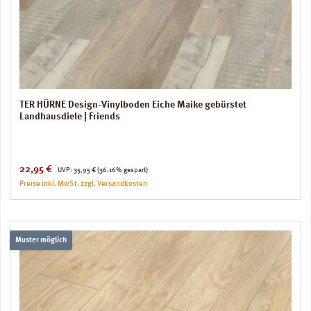
TER HÜRNE Design-Vinylboden Eiche Maike gebürstet
Landhausdiele | Friends
Verkaufspreis:
Regulärer Preis:
22,95 €
UVP:
35,95 €
(36.16% gespart)
Preise inkl. MwSt. zzgl. Versandkosten
Muster möglich