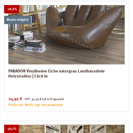
Rabatt
-28,6%
Muster möglich
PARADOR Vinylboden Eiche naturgrau Landhausdiele
Holzstruktur | Click In
Verkaufspreis:
Regulärer Preis:
24,95 €
UVP:
34,95 €
(28.61% gespart)
Preise inkl. MwSt. zzgl. Versandkosten
Rabatt
-36,1%