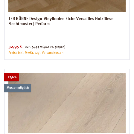
TER HÜRNE Design-Vinylboden Eiche Versailles Holzfliese
Flechtmuster | Perform
Verkaufspreis:
Regulärer Preis:
32,95 €
UVP:
54,99 €
(40.08% gespart)
Preise inkl. MwSt. zzgl. Versandkosten
Rabatt
-27,6%
Muster möglich