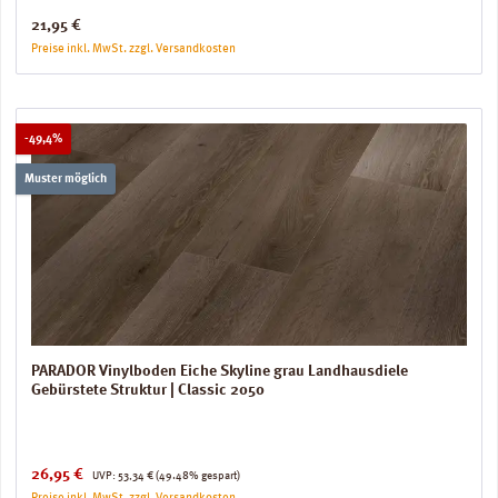
Regulärer Preis:
21,95 €
Preise inkl. MwSt. zzgl. Versandkosten
Rabatt
-49,4%
Muster möglich
PARADOR Vinylboden Eiche Skyline grau Landhausdiele
Gebürstete Struktur | Classic 2050
Verkaufspreis:
Regulärer Preis:
26,95 €
UVP:
53,34 €
(49.48% gespart)