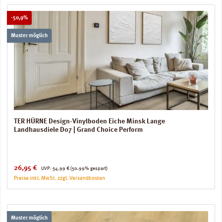
Rabatt
-50,9%
Muster möglich
TER HÜRNE Design-Vinylboden Eiche Minsk Lange
Landhausdiele D07 | Grand Choice Perform
Verkaufspreis:
Regulärer Preis:
26,95 €
UVP:
54,99 €
(50.99% gespart)
Preise inkl. MwSt. zzgl. Versandkosten
Muster möglich