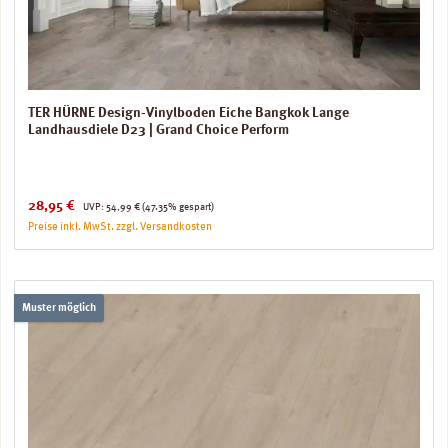
TER HÜRNE Design-Vinylboden Eiche Bangkok Lange
Landhausdiele D23 | Grand Choice Perform
Verkaufspreis:
Regulärer Preis:
28,95 €
UVP:
54,99 €
(47.35% gespart)
Preise inkl. MwSt. zzgl. Versandkosten
Muster möglich