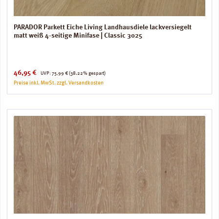
PARADOR Parkett Eiche Living Landhausdiele lackversiegelt
matt weiß 4-seitige Minifase | Classic 3025
Verkaufspreis:
Regulärer Preis:
46,95 €
UVP:
75,99 €
(38.22% gespart)
Preise inkl. MwSt. zzgl. Versandkosten