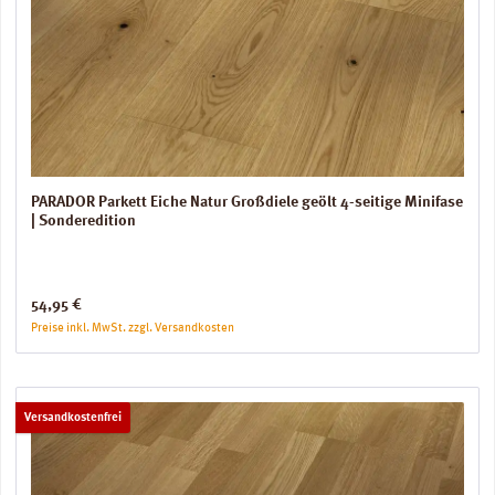
PARADOR Parkett Eiche Natur Großdiele geölt 4-seitige Minifase
| Sonderedition
Regulärer Preis:
54,95 €
Preise inkl. MwSt. zzgl. Versandkosten
Versandkostenfrei