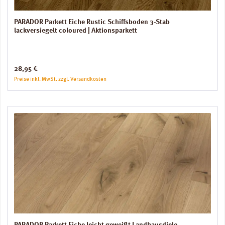
PARADOR Parkett Eiche Rustic Schiffsboden 3-Stab
lackversiegelt coloured | Aktionsparkett
Regulärer Preis:
28,95 €
Preise inkl. MwSt. zzgl. Versandkosten