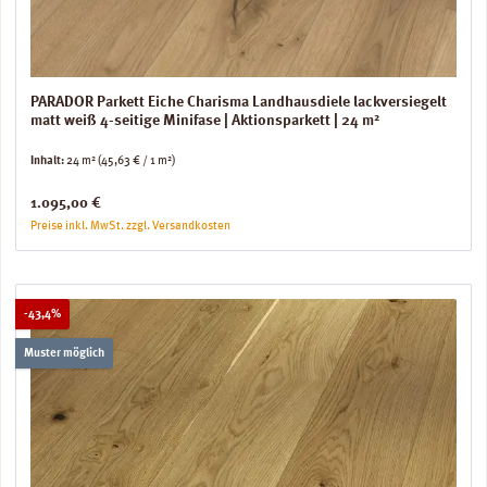
PARADOR Parkett Eiche Charisma Landhausdiele lackversiegelt
matt weiß 4-seitige Minifase | Aktionsparkett | 24 m²
Inhalt:
24 m²
(45,63 € / 1 m²)
Regulärer Preis:
1.095,00 €
Preise inkl. MwSt. zzgl. Versandkosten
Rabatt
-43,4%
Muster möglich