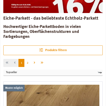
Eiche-Parkett - das beliebteste Echtholz-Parkett
Hochwertiger Eiche-Parkettboden in vielen
Sortierungen, Oberflächenstrukturen und
Farbgebungen
Produkte filtern
Seite
Seite
1
2
Muster möglich