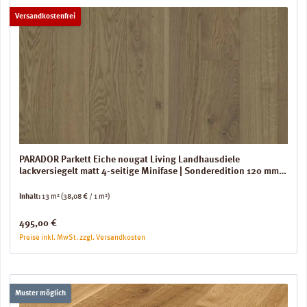
Versandkostenfrei
PARADOR Parkett Eiche nougat Living Landhausdiele
lackversiegelt matt 4-seitige Minifase | Sonderedition 120 mm |
13 m²
Inhalt:
13 m²
(38,08 € / 1 m²)
Regulärer Preis:
495,00 €
Preise inkl. MwSt. zzgl. Versandkosten
Muster möglich