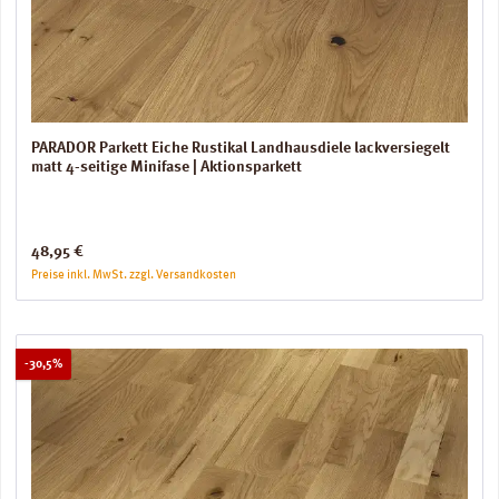
PARADOR Parkett Eiche Rustikal Landhausdiele lackversiegelt
matt 4-seitige Minifase | Aktionsparkett
Regulärer Preis:
48,95 €
Preise inkl. MwSt. zzgl. Versandkosten
Rabatt
-30,5%