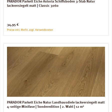
PARADOR Parkett Eiche Astoria Schiffsboden 3-Stab Natur
lackversiegelt matt | Classic 3060
Regulärer Preis:
34,95 €
Preise inkl. MwSt. zzgl. Versandkosten
PARADOR Parkett Eiche Natur Landhausdiele lackversiegelt matt
4-seitige Minifase | Sonderedition | 2. Wahl | 12 m²