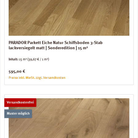
PARADOR Parkett Eiche Natur Schiffsboden 3-Stab
lackversiegelt matt | Sonderedition | 15 m²
Inhalt:
15 m²
(39,67 € / 1 m²)
Regulärer Preis:
595,00 €
Preise inkl. MwSt. zzgl. Versandkosten
Versandkostenfrei
Muster möglich