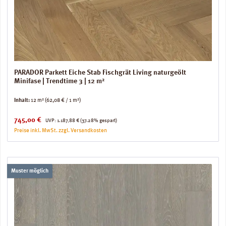
PARADOR Parkett Eiche Stab Fischgrät Living naturgeölt
Minifase | Trendtime 3 | 12 m²
Inhalt:
12 m²
(62,08 € / 1 m²)
Verkaufspreis:
Regulärer Preis:
745,00 €
UVP:
1.187,88 €
(37.28% gespart)
Preise inkl. MwSt. zzgl. Versandkosten
Muster möglich