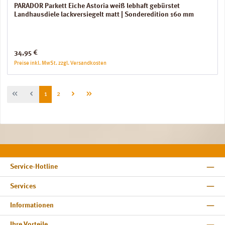
PARADOR Parkett Eiche Astoria weiß lebhaft gebürstet
Landhausdiele lackversiegelt matt | Sonderedition 160 mm
Regulärer Preis:
34,95 €
Preise inkl. MwSt. zzgl. Versandkosten
Seite
Seite
1
2
Service-Hotline
Services
Informationen
Ihre Vorteile