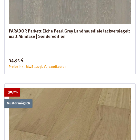
PARADOR Parkett Eiche Pearl Grey Landhausdiele lackversiegelt
matt Minifase | Sonderedition
Regulärer Preis:
34,95 €
Preise inkl. MwSt. zzgl. Versandkosten
Rabatt
-38,2%
Muster möglich