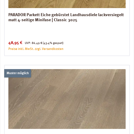
PARADOR Parkett Eiche gebürstet Landhausdiele lackversiegelt
matt 4-seitige Minifase | Classic 3025
Verkaufspreis:
Regulärer Preis:
48,95 €
UVP:
86,49 €
(43.4% gespart)
Preise inkl. MwSt. zzgl. Versandkosten
Muster möglich