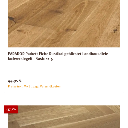
PARADOR Parkett Eiche Rustikal gebürstet Landhausdiele
lackversiegelt | Basic 11-5
Regulärer Preis:
44,95 €
Preise inkl. MwSt. zzgl. Versandkosten
Rabatt
-37,2%