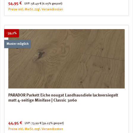
Verkaufspreis:
Regulärer Preis:
54,95 €
UVP:
58,49 €
(6.05% gespart)
Preise inkl. MwSt. zzgl. Versandkosten
Rabatt
-39,2%
Muster möglich
PARADOR Parkett Eiche nougat Landhausdiele lackversiegelt
matt 4-seitige Minifase | Classic 3060
Verkaufspreis:
Regulärer Preis:
44,95 €
UVP:
73,99 €
(39.25% gespart)
Preise inkl. MwSt. zzgl. Versandkosten