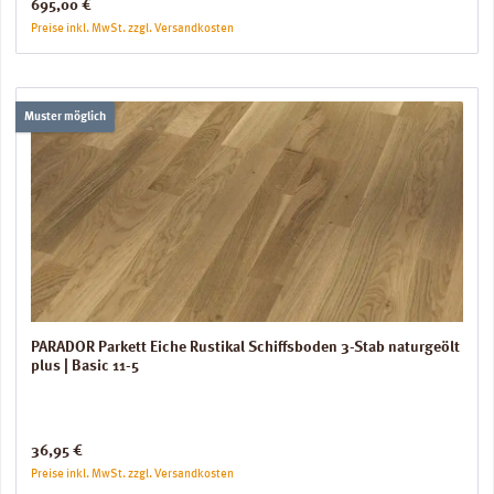
Regulärer Preis:
695,00 €
Preise inkl. MwSt. zzgl. Versandkosten
Muster möglich
PARADOR Parkett Eiche Rustikal Schiffsboden 3-Stab naturgeölt
plus | Basic 11-5
Regulärer Preis:
36,95 €
Preise inkl. MwSt. zzgl. Versandkosten