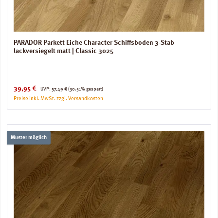
PARADOR Parkett Eiche Character Schiffsboden 3-Stab
lackversiegelt matt | Classic 3025
Verkaufspreis:
Regulärer Preis:
39,95 €
UVP:
57,49 €
(30.51% gespart)
Preise inkl. MwSt. zzgl. Versandkosten
Muster möglich