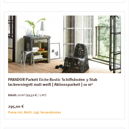
PARADOR Parkett Eiche Rustic Schiffsboden 3-Stab
lackversiegelt matt weiß | Aktionsparkett | 10 m²
Inhalt:
10 m²
(29,50 € / 1 m²)
Regulärer Preis:
295,00 €
Preise inkl. MwSt. zzgl. Versandkosten