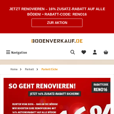
Zum Hauptinhalt springen
JETZT RENOVIEREN – 16% ZUSATZ-RABATT AUF ALLE
BÖDEN! • RABATT-CODE: RENO16
ZUR AKTION
Navigation
Home
Parkett
Parkett Eiche