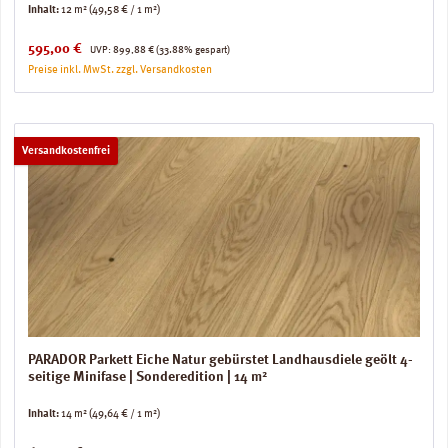
Inhalt:
12 m²
(49,58 € / 1 m²)
Verkaufspreis:
Regulärer Preis:
595,00 €
UVP:
899,88 €
(33.88% gespart)
Preise inkl. MwSt. zzgl. Versandkosten
Versandkostenfrei
PARADOR Parkett Eiche Natur gebürstet Landhausdiele geölt 4-
seitige Minifase | Sonderedition | 14 m²
Inhalt:
14 m²
(49,64 € / 1 m²)