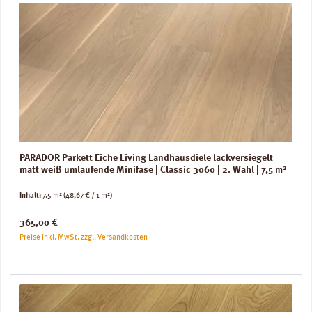
PARADOR Parkett Eiche Living Landhausdiele lackversiegelt
matt weiß umlaufende Minifase | Classic 3060 | 2. Wahl | 7,5 m²
Inhalt:
7.5 m²
(48,67 € / 1 m²)
Regulärer Preis:
365,00 €
Preise inkl. MwSt. zzgl. Versandkosten