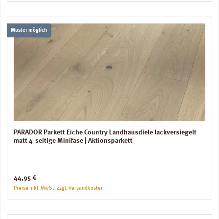
Muster möglich
PARADOR Parkett Eiche Country Landhausdiele lackversiegelt
matt 4-seitige Minifase | Aktionsparkett
Regulärer Preis:
44,95 €
Preise inkl. MwSt. zzgl. Versandkosten