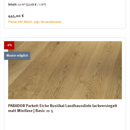
Inhalt:
12 m²
(37,08 € / 1 m²)
Regulärer Preis:
445,00 €
Preise inkl. MwSt. zzgl. Versandkosten
Rabatt
-6%
Muster möglich
PARADOR Parkett Eiche Rustikal Landhausdiele lackversiegelt
matt Minifase | Basic 11-5