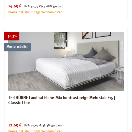
Verkaufspreis:
Regulärer Preis:
14,95 €
UVP:
32,99 €
(54.68% gespart)
Preise inkl. MwSt. zzgl. Versandkosten
Rabatt
-38,3%
Muster möglich
TER HÜRNE Laminat Eiche-Mix kontrastbeige Mehrstab F15 |
Classic Line
Verkaufspreis:
Regulärer Preis:
12,95 €
UVP:
20,99 €
(38.3% gespart)
Preise inkl. MwSt. zzgl. Versandkosten