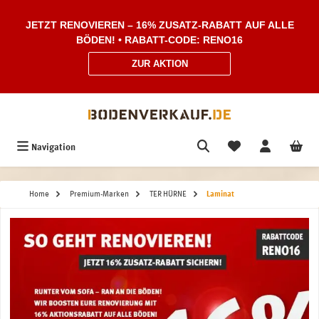
Zum Hauptinhalt springen
JETZT RENOVIEREN – 16% ZUSATZ-RABATT AUF ALLE
BÖDEN! • RABATT-CODE: RENO16
ZUR AKTION
Navigation
Home
Premium-Marken
TER HÜRNE
Laminat