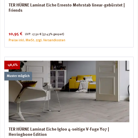
TER HÜRNE Laminat Eiche Ernesto Mehrstab linear-gebürstet |
Friends
Verkaufspreis:
Regulärer Preis:
10,95 €
UVP:
17,50 €
(37.43% gespart)
Preise inkl. MwSt. zzgl. Versandkosten
Rabatt
-48,6%
Muster möglich
TER HÜRNE Laminat Eiche Igloo 4-seitige V-Fuge Y07 |
Herringbone Edition