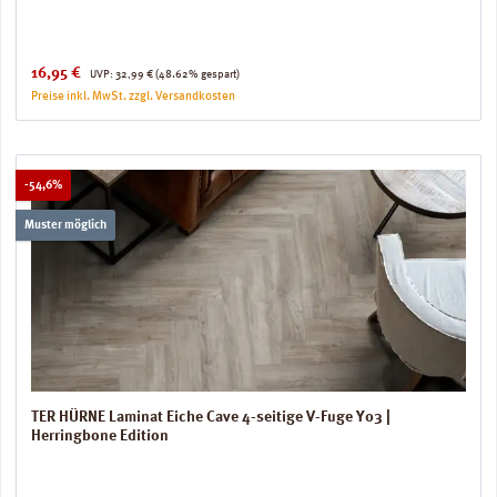
Verkaufspreis:
Regulärer Preis:
16,95 €
UVP:
32,99 €
(48.62% gespart)
Preise inkl. MwSt. zzgl. Versandkosten
Rabatt
-54,6%
Muster möglich
TER HÜRNE Laminat Eiche Cave 4-seitige V-Fuge Y03 |
Herringbone Edition