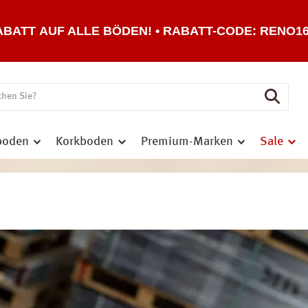
ABATT AUF ALLE BÖDEN! • RABATT-CODE: RENO1
boden
Korkboden
Premium-Marken
Sale