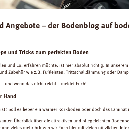
und Angebote – der Bodenblog auf bod
pps und Tricks zum perfekten Boden
len und Co. erfahren möchte, ist hier absolut richtig. In unserem
und Zubehör wie z.B. Fußleisten, Trittschalldämmung oder Dampf
t – und wenn das nicht reicht – meldet Euch!
er Hand
e ist? Soll es lieber ein warmer Korkboden oder doch das Laminat
ssanten Überblick über die attraktiven und pflegeleichten Boden
 und vieles mehr bringen wir Euch hier mit vielen nützlichen Inf