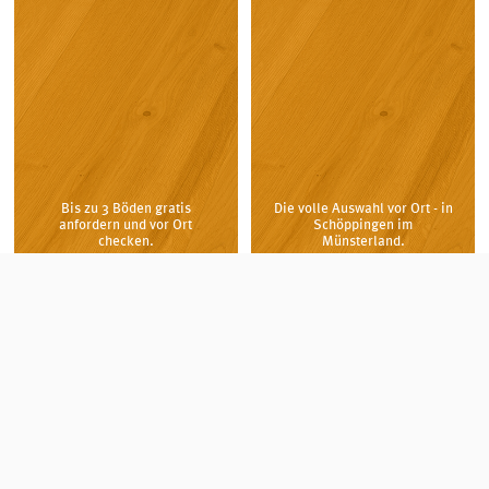
Bis zu 3 Böden gratis
Die volle Auswahl vor Ort - in
anfordern und vor Ort
Schöppingen im
checken.
Münsterland.
Markenböden zu Aktionspreisen!
Laminat, Parkett, Vinylboden, Designboden und
Korkboden günstig kaufen.
In unserem Onlineshop für Markenböden kaufen Sie
Laminat
,
Vinylboden
,
Designboden
,
Parkett
und
Korkboden
deutscher Premium-Hersteller zu
äußerst günstigen Preisen.
Erstklassige Böden von PARADOR, HARO, TER HÜRNE,