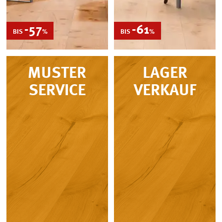
-57
REDUZIERT
-61
REDUZIERT
BIS
%
BIS
%
MUSTER
LAGER
SERVICE
VERKAUF