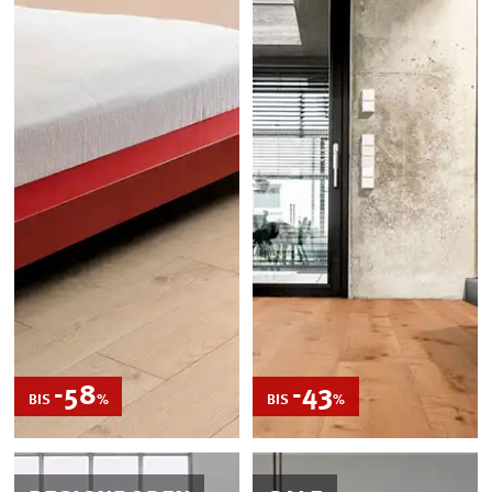
-58
REDUZIERT
-43
REDUZIERT
BIS
%
BIS
%