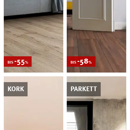
-55
REDUZIERT
-58
REDUZIERT
BIS
%
BIS
%
KORK
PARKETT