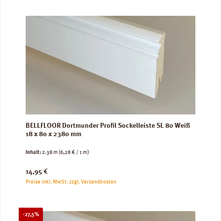
BELLFLOOR Dortmunder Profil Sockelleiste SL 80 Weiß
18 x 80 x 2380 mm
Inhalt:
2.38 m
(6,28 € / 1 m)
Regulärer Preis:
14,95 €
Preise inkl. MwSt. zzgl. Versandkosten
Rabatt
-27,5%