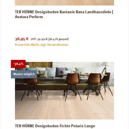
TER HÜRNE Designboden Kastanie Rana Landhausdiele |
Avatara Perform
Verkaufspreis:
Regulärer Preis:
36,95 €
UVP:
59,99 €
(38.41% gespart)
Preise inkl. MwSt. zzgl. Versandkosten
Rabatt
-38,4%
Muster möglich
TER HÜRNE Designboden Fichte Polaris Lange