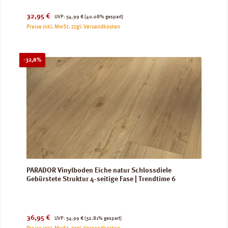
Verkaufspreis:
Regulärer Preis:
32,95 €
UVP:
54,99 €
(40.08% gespart)
Preise inkl. MwSt. zzgl. Versandkosten
Rabatt
-32,8%
PARADOR Vinylboden Eiche natur Schlossdiele
Gebürstete Struktur 4-seitige Fase | Trendtime 6
Verkaufspreis:
Regulärer Preis:
36,95 €
UVP:
54,99 €
(32.81% gespart)