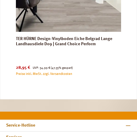
TER HÜRNE Design-Vinylboden Eiche Belgrad Lange
Landhausdiele D09 | Grand Choice Perform
Verkaufspreis:
Regulärer Preis:
28,95 €
UVP:
54,99 €
(47.35% gespart)
Preise inkl. MwSt. zzgl. Versandkosten
Service-Hotline