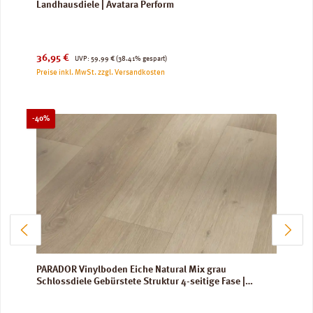
Landhausdiele | Avatara Perform
Verkaufspreis:
Regulärer Preis:
36,95 €
UVP:
59,99 €
(38.41% gespart)
Preise inkl. MwSt. zzgl. Versandkosten
Rabatt
-40%
PARADOR Vinylboden Eiche Natural Mix grau
Schlossdiele Gebürstete Struktur 4-seitige Fase |
Trendtime 6