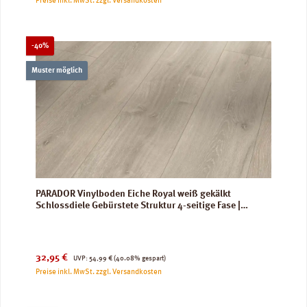
Preise inkl. MwSt. zzgl. Versandkosten
Rabatt
-40%
Muster möglich
PARADOR Vinylboden Eiche Royal weiß gekälkt
Schlossdiele Gebürstete Struktur 4-seitige Fase |
Trendtime 6
Verkaufspreis:
Regulärer Preis:
32,95 €
UVP:
54,99 €
(40.08% gespart)
Preise inkl. MwSt. zzgl. Versandkosten