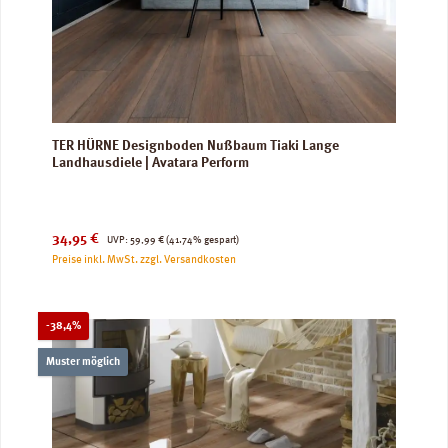
TER HÜRNE Designboden Nußbaum Tiaki Lange
Landhausdiele | Avatara Perform
Verkaufspreis:
Regulärer Preis:
34,95 €
UVP:
59,99 €
(41.74% gespart)
Preise inkl. MwSt. zzgl. Versandkosten
Rabatt
-38,4%
Muster möglich