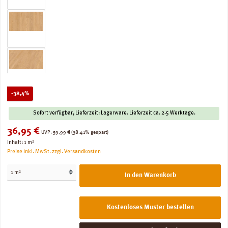
Rabatt
-38,4%
Sofort verfügbar, Lieferzeit: Lagerware. Lieferzeit ca. 2-5 Werktage.
Verkaufspreis:
36,95 €
Regulärer Preis:
UVP:
59,99 €
(38.41% gespart)
Inhalt:
1 m²
Preise inkl. MwSt. zzgl. Versandkosten
In den Warenkorb
Kostenloses Muster bestellen