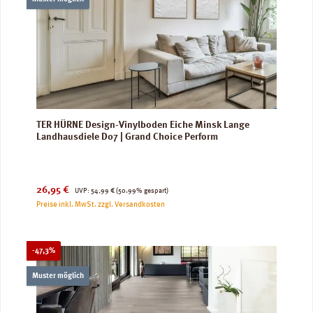
TER HÜRNE Design-Vinylboden Eiche Minsk Lange
Landhausdiele D07 | Grand Choice Perform
Verkaufspreis:
Regulärer Preis:
26,95 €
UVP:
54,99 €
(50.99% gespart)
Preise inkl. MwSt. zzgl. Versandkosten
Rabatt
-47,3%
Muster möglich