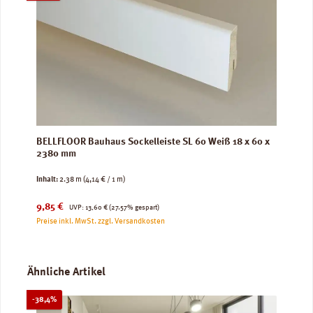
BELLFLOOR Bauhaus Sockelleiste SL 60 Weiß 18 x 60 x
2380 mm
Inhalt:
2.38 m
(4,14 € / 1 m)
Verkaufspreis:
Regulärer Preis:
9,85 €
UVP:
13,60 €
(27.57% gespart)
Preise inkl. MwSt. zzgl. Versandkosten
Produktgalerie überspringen
Ähnliche Artikel
Rabatt
-38,4%