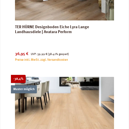
TER HÜRNE Designboden Eiche Lyra Lange
Landhausdiele | Avatara Perform
Verkaufspreis:
Regulärer Preis:
36,95 €
UVP:
59,99 €
(38.41% gespart)
Preise inkl. MwSt. zzgl. Versandkosten
Rabatt
-38,4%
Muster möglich