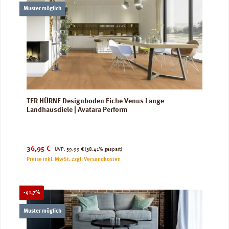
Muster möglich
TER HÜRNE Designboden Eiche Venus Lange
Landhausdiele | Avatara Perform
Verkaufspreis:
Regulärer Preis:
36,95 €
UVP:
59,99 €
(38.41% gespart)
Preise inkl. MwSt. zzgl. Versandkosten
Rabatt
-41,7%
Muster möglich