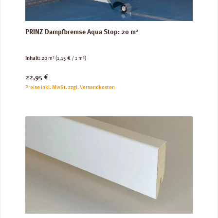
PRINZ Dampfbremse Aqua Stop: 20 m²
Inhalt:
20 m²
(1,15 € / 1 m²)
Regulärer Preis:
22,95 €
Preise inkl. MwSt. zzgl. Versandkosten