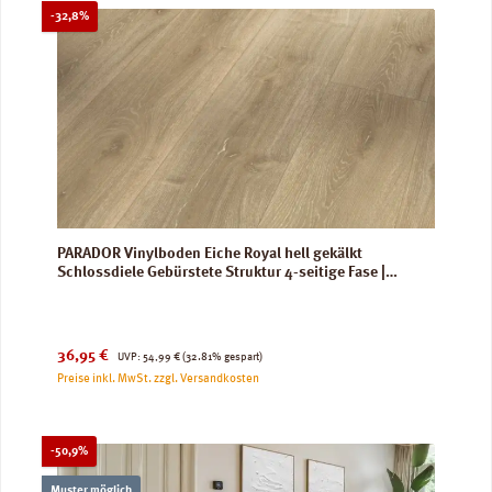
Rabatt
-32,8%
PARADOR Vinylboden Eiche Royal hell gekälkt
Schlossdiele Gebürstete Struktur 4-seitige Fase |
Trendtime 6
Verkaufspreis:
Regulärer Preis:
36,95 €
UVP:
54,99 €
(32.81% gespart)
Preise inkl. MwSt. zzgl. Versandkosten
Rabatt
-50,9%
Muster möglich