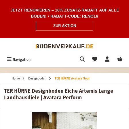
Zum Hauptinhalt springen
JETZT RENOVIEREN – 16% ZUSATZ-RABATT AUF ALLE
BÖDEN! • RABATT-CODE: RENO16
ZUR AKTION
Navigation
Home
Designboden
TER HÜRNE Avatara Floor
TER HÜRNE Designboden Eiche Artemis Lange
Landhausdiele | Avatara Perform
Bildergalerie überspringen