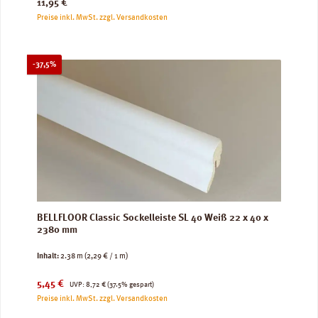
Regulärer Preis:
11,95 €
Preise inkl. MwSt. zzgl. Versandkosten
Rabatt
-37,5%
BELLFLOOR Classic Sockelleiste SL 40 Weiß 22 x 40 x
2380 mm
Inhalt:
2.38 m
(2,29 € / 1 m)
Verkaufspreis:
Regulärer Preis:
5,45 €
UVP:
8,72 €
(37.5% gespart)
Preise inkl. MwSt. zzgl. Versandkosten