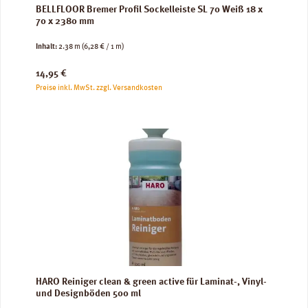
BELLFLOOR Bremer Profil Sockelleiste SL 70 Weiß 18 x
70 x 2380 mm
Inhalt:
2.38 m
(6,28 € / 1 m)
Regulärer Preis:
14,95 €
Preise inkl. MwSt. zzgl. Versandkosten
HARO Reiniger clean & green active für Laminat-, Vinyl-
und Designböden 500 ml