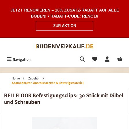
Zum Hauptinhalt springen
JETZT RENOVIEREN – 16% ZUSATZ-RABATT AUF ALLE
BÖDEN! • RABATT-CODE: RENO16
ZUR AKTION
Navigation
Home
Zubehör
Abstandhalter, Abschlussecken & Befestigsmaterial
BELLFLOOR Befestigungsclips: 30 Stück mit Dübel
und Schrauben
Bildergalerie überspringen