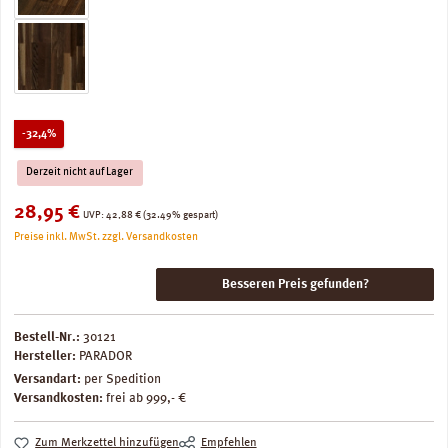
Rabatt
-32,4%
Derzeit nicht auf Lager
Verkaufspreis:
28,95 €
Regulärer Preis:
UVP:
42,88 €
(32.49% gespart)
Preise inkl. MwSt. zzgl. Versandkosten
Besseren Preis gefunden?
Bestell-Nr.:
30121
Hersteller:
PARADOR
Versandart:
per Spedition
Versandkosten:
frei ab 999,- €
Zum Merkzettel hinzufügen
Empfehlen