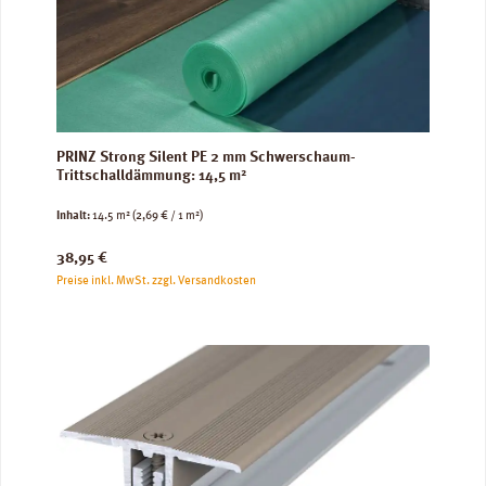
PRINZ Strong Silent PE 2 mm Schwerschaum-
Trittschalldämmung: 14,5 m²
Inhalt:
14.5 m²
(2,69 € / 1 m²)
Regulärer Preis:
38,95 €
Preise inkl. MwSt. zzgl. Versandkosten