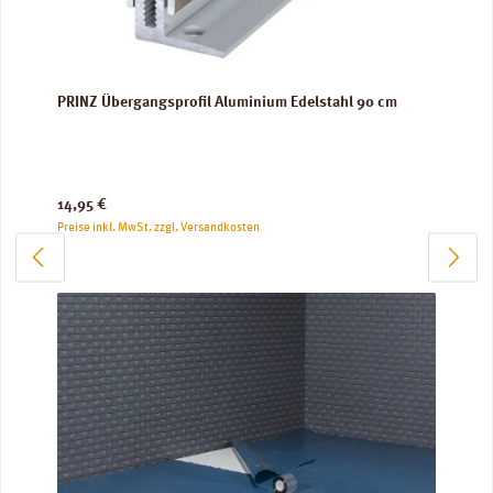
PRINZ Übergangsprofil Aluminium Edelstahl 90 cm
Regulärer Preis:
14,95 €
Preise inkl. MwSt. zzgl. Versandkosten