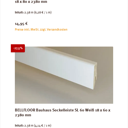
18 x 80 x 2380 mm
Inhalt:
2.38 m
(6,28 € / 1 m)
Regulärer Preis:
14,95 €
Preise inkl. MwSt. zzgl. Versandkosten
Rabatt
-27,5%
BELLFLOOR Bauhaus Sockelleiste SL 60 Weiß 18 x 60 x
2380 mm
Inhalt:
2.38 m
(4,14 € / 1 m)