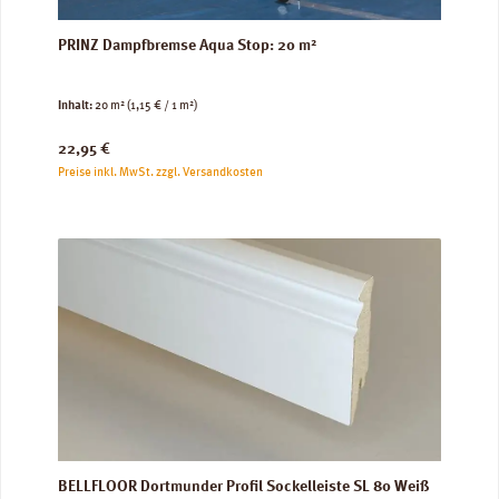
PRINZ Dampfbremse Aqua Stop: 20 m²
Inhalt:
20 m²
(1,15 € / 1 m²)
Regulärer Preis:
22,95 €
Preise inkl. MwSt. zzgl. Versandkosten
BELLFLOOR Dortmunder Profil Sockelleiste SL 80 Weiß