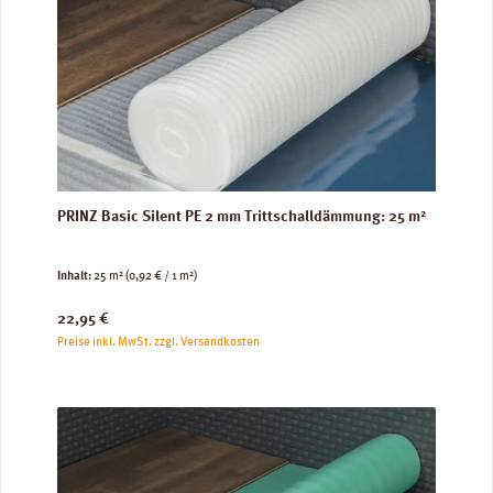
PRINZ Basic Silent PE 2 mm Trittschalldämmung: 25 m²
Inhalt:
25 m²
(0,92 € / 1 m²)
Regulärer Preis:
22,95 €
Preise inkl. MwSt. zzgl. Versandkosten