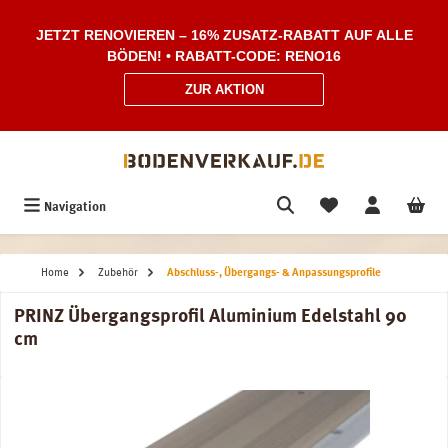
Zum Hauptinhalt springen
JETZT RENOVIEREN – 16% ZUSATZ-RABATT AUF ALLE
BÖDEN! • RABATT-CODE: RENO16
ZUR AKTION
Navigation
Home
Zubehör
Abschluss-, Übergangs- & Anpassungsprofile
PRINZ Übergangsprofil Aluminium Edelstahl 90
cm
Bildergalerie überspringen