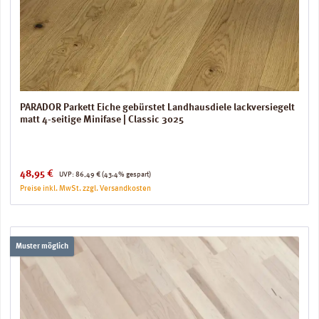
PARADOR Parkett Eiche gebürstet Landhausdiele lackversiegelt
matt 4-seitige Minifase | Classic 3025
Verkaufspreis:
Regulärer Preis:
48,95 €
UVP:
86,49 €
(43.4% gespart)
Preise inkl. MwSt. zzgl. Versandkosten
Muster möglich