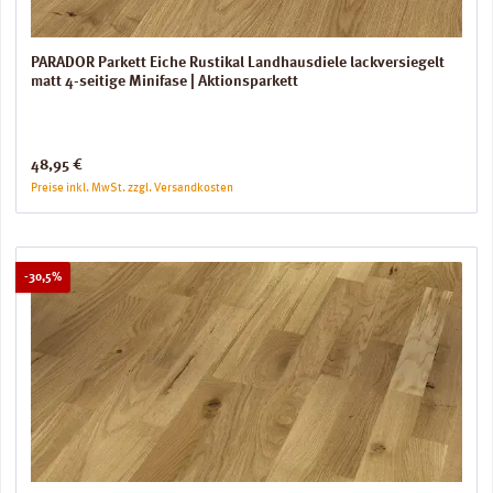
PARADOR Parkett Eiche Rustikal Landhausdiele lackversiegelt
matt 4-seitige Minifase | Aktionsparkett
Regulärer Preis:
48,95 €
Preise inkl. MwSt. zzgl. Versandkosten
Rabatt
-30,5%