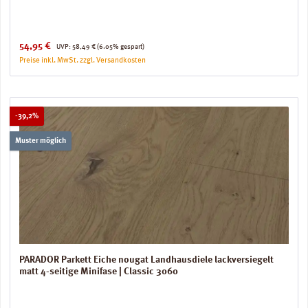
Verkaufspreis:
Regulärer Preis:
54,95 €
UVP:
58,49 €
(6.05% gespart)
Preise inkl. MwSt. zzgl. Versandkosten
Rabatt
-39,2%
Muster möglich
PARADOR Parkett Eiche nougat Landhausdiele lackversiegelt
matt 4-seitige Minifase | Classic 3060