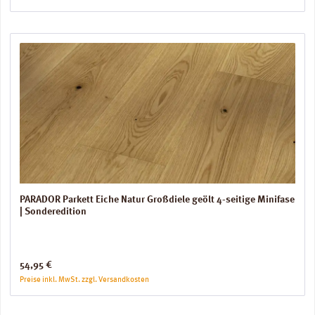
PARADOR Parkett Eiche Natur Großdiele geölt 4-seitige Minifase
| Sonderedition
Regulärer Preis:
54,95 €
Preise inkl. MwSt. zzgl. Versandkosten