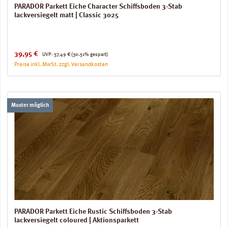
PARADOR Parkett Eiche Character Schiffsboden 3-Stab
lackversiegelt matt | Classic 3025
Verkaufspreis:
Regulärer Preis:
39,95 €
UVP:
57,49 €
(30.51% gespart)
Preise inkl. MwSt. zzgl. Versandkosten
Muster möglich
PARADOR Parkett Eiche Rustic Schiffsboden 3-Stab
lackversiegelt coloured | Aktionsparkett