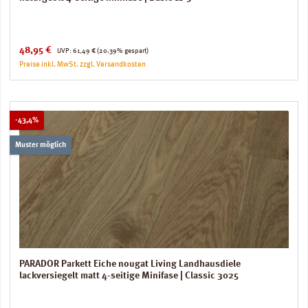
Verkaufspreis:
Regulärer Preis:
48,95 €
UVP:
61,49 €
(20.39% gespart)
Preise inkl. MwSt. zzgl. Versandkosten
Rabatt
-43,4%
Muster möglich
PARADOR Parkett Eiche nougat Living Landhausdiele
lackversiegelt matt 4-seitige Minifase | Classic 3025