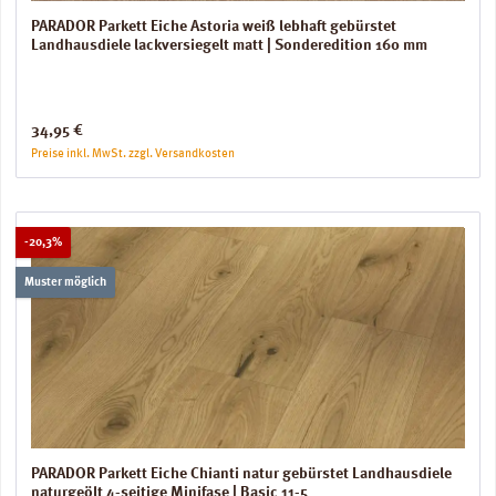
PARADOR Parkett Eiche Astoria weiß lebhaft gebürstet
Landhausdiele lackversiegelt matt | Sonderedition 160 mm
Regulärer Preis:
34,95 €
Preise inkl. MwSt. zzgl. Versandkosten
Rabatt
-20,3%
Muster möglich
PARADOR Parkett Eiche Chianti natur gebürstet Landhausdiele
naturgeölt 4-seitige Minifase | Basic 11-5