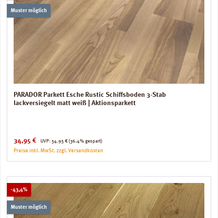
Muster möglich
PARADOR Parkett Esche Rustic Schiffsboden 3-Stab
lackversiegelt matt weiß | Aktionsparkett
Verkaufspreis:
Regulärer Preis:
34,95 €
UVP:
54,95 €
(36.4% gespart)
Preise inkl. MwSt. zzgl. Versandkosten
Rabatt
-43,4%
Muster möglich