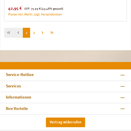
Verkaufspreis:
Regulärer Preis:
42,95 €
UVP:
75,99 €
(43.48% gespart)
Preise inkl. MwSt. zzgl. Versandkosten
Seite
Seite
1
2
Service-Hotline
Services
Informationen
Ihre Vorteile
Vertrag widerrufen