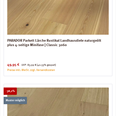
PARADOR Parkett Lärche Rustikal Landhausdiele naturgeölt
plus 4-seitige Minifase | Classic 3060
Verkaufspreis:
Regulärer Preis:
49,95 €
UVP:
83,99 €
(40.53% gespart)
Preise inkl. MwSt. zzgl. Versandkosten
Rabatt
-38,2%
Muster möglich