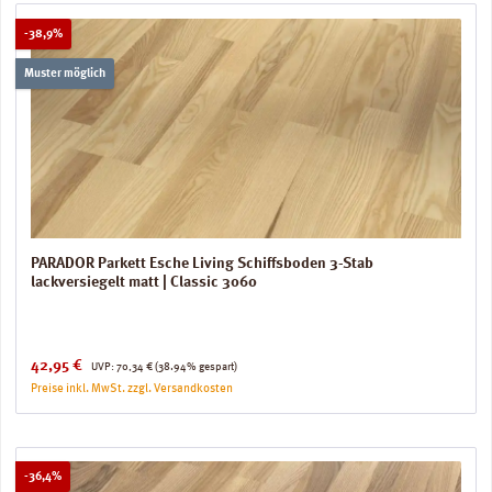
Rabatt
-38,9%
Muster möglich
PARADOR Parkett Esche Living Schiffsboden 3-Stab
lackversiegelt matt | Classic 3060
Verkaufspreis:
Regulärer Preis:
42,95 €
UVP:
70,34 €
(38.94% gespart)
Preise inkl. MwSt. zzgl. Versandkosten
Rabatt
-36,4%