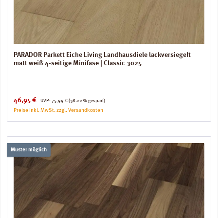
PARADOR Parkett Eiche Living Landhausdiele lackversiegelt
matt weiß 4-seitige Minifase | Classic 3025
Verkaufspreis:
Regulärer Preis:
46,95 €
UVP:
75,99 €
(38.22% gespart)
Preise inkl. MwSt. zzgl. Versandkosten
Muster möglich