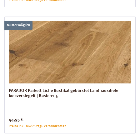
Preise inkl. MwSt. zzgl. Versandkosten
Muster möglich
PARADOR Parkett Eiche Rustikal gebürstet Landhausdiele
lackversiegelt | Basic 11-5
Regulärer Preis:
44,95 €
Preise inkl. MwSt. zzgl. Versandkosten