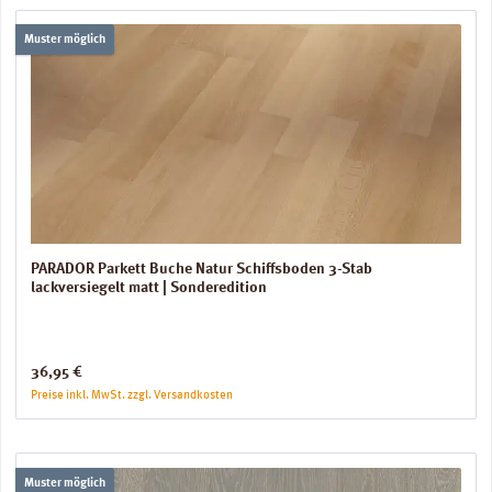
Muster möglich
PARADOR Parkett Buche Natur Schiffsboden 3-Stab
lackversiegelt matt | Sonderedition
Regulärer Preis:
36,95 €
Preise inkl. MwSt. zzgl. Versandkosten
Muster möglich