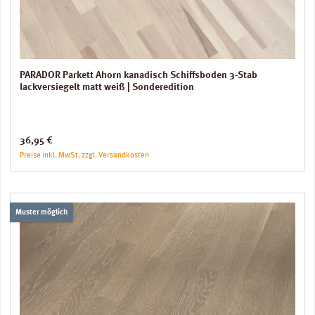
PARADOR Parkett Ahorn kanadisch Schiffsboden 3-Stab
lackversiegelt matt weiß | Sonderedition
Regulärer Preis:
36,95 €
Preise inkl. MwSt. zzgl. Versandkosten
Muster möglich