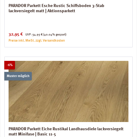
PARADOR Parkett Esche Rustic Schiffsboden 3-Stab
lackversiegelt matt | Aktionsparkett
Verkaufspreis:
Regulärer Preis:
32,95 €
UVP:
54,95 €
(40.04% gespart)
Preise inkl. MwSt. zzgl. Versandkosten
Rabatt
-6%
Muster möglich
PARADOR Parkett Eiche Rustikal Landhausdiele lackversiegelt
matt Minifase | Basic 11-5