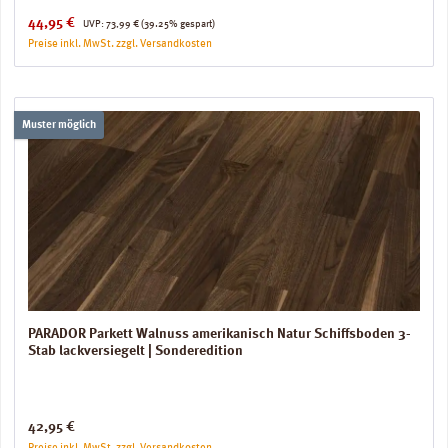
Verkaufspreis:
Regulärer Preis:
44,95 €
UVP:
73,99 €
(39.25% gespart)
Preise inkl. MwSt. zzgl. Versandkosten
Muster möglich
PARADOR Parkett Walnuss amerikanisch Natur Schiffsboden 3-
Stab lackversiegelt | Sonderedition
Regulärer Preis:
42,95 €