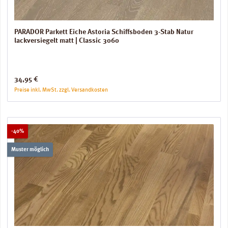
PARADOR Parkett Eiche Astoria Schiffsboden 3-Stab Natur
lackversiegelt matt | Classic 3060
Regulärer Preis:
34,95 €
Preise inkl. MwSt. zzgl. Versandkosten
Rabatt
-40%
Muster möglich