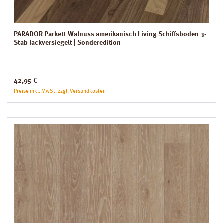
PARADOR Parkett Walnuss amerikanisch Living Schiffsboden 3-
Stab lackversiegelt | Sonderedition
Regulärer Preis:
42,95 €
Preise inkl. MwSt. zzgl. Versandkosten