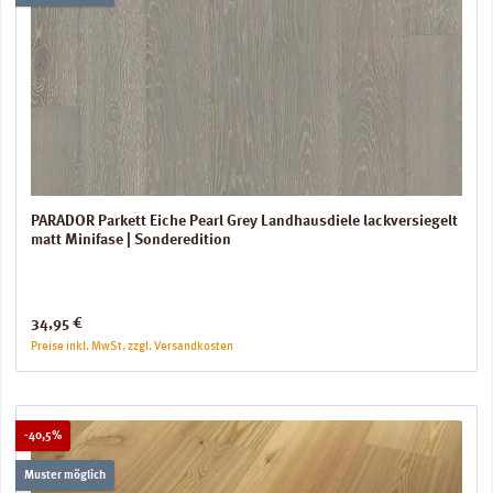
PARADOR Parkett Eiche Pearl Grey Landhausdiele lackversiegelt
matt Minifase | Sonderedition
Regulärer Preis:
34,95 €
Preise inkl. MwSt. zzgl. Versandkosten
Rabatt
-40,5%
Muster möglich