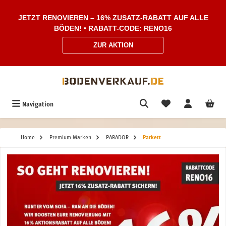
Zum Hauptinhalt springen
JETZT RENOVIEREN – 16% ZUSATZ-RABATT AUF ALLE
BÖDEN! • RABATT-CODE: RENO16
ZUR AKTION
Navigation
Home
Premium-Marken
PARADOR
Parkett