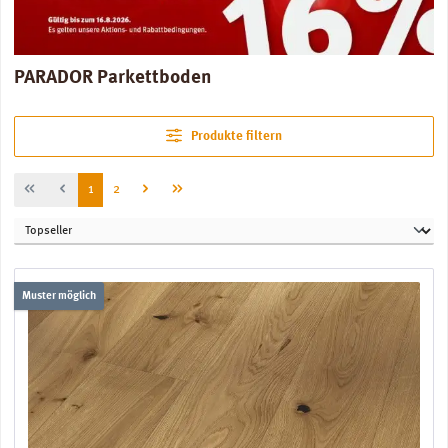
PARADOR Parkettboden
Produkte filtern
Seite
Seite
1
2
Muster möglich