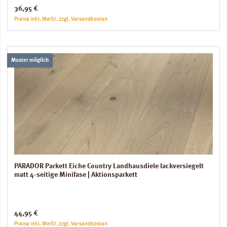
Regulärer Preis:
36,95 €
Preise inkl. MwSt. zzgl. Versandkosten
Muster möglich
PARADOR Parkett Eiche Country Landhausdiele lackversiegelt
matt 4-seitige Minifase | Aktionsparkett
Regulärer Preis:
44,95 €
Preise inkl. MwSt. zzgl. Versandkosten