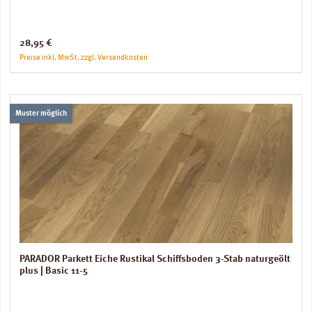
Regulärer Preis:
28,95 €
Preise inkl. MwSt. zzgl. Versandkosten
Muster möglich
PARADOR Parkett Eiche Rustikal Schiffsboden 3-Stab naturgeölt
plus | Basic 11-5