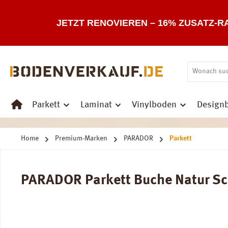
 Hauptinhalt springen
Zur Suche springen
Zur Hauptnavigation springen
JETZT RENOVIEREN – 16% ZUSATZ-R
Parkett
Laminat
Vinylboden
Design
Home
Premium-Marken
PARADOR
Parkett
PARADOR Parkett Buche Natur Sch