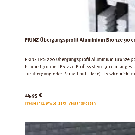
PRINZ Übergangsprofil Aluminium Bronze 90 
PRINZ LPS 220 Übergangsprofil Aluminium Bronze 90 
Produktgruppe LPS 220 Profilsystem. 90 cm langes 
Türübergang oder Parkett auf Fliese). Es wird nicht 
Verschrauben, Verdübeln oder Verkleben. Deck-Profi
Stück.
Regulärer Preis:
14,95 €
Preise inkl. MwSt. zzgl. Versandkosten