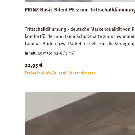
PRINZ Basic Silent PE 2 mm Trittschalldämmun
Trittschalldämmung - deutsche Markenqualität von P
komfortfördernde Dämmschutzmatte zur schwimmenden
Laminat-Boden bzw. Parkett erzielt. Für die Verleg
Abmessungen: Breite 100 cm, Länge 25 m: 1 Rolle = 2
Inhalt:
25 m²
(0,92 € / 1 m²)
unbedenklich. Verfügbare Downloads: Verlegeanleitun
Regulärer Preis:
22,95 €
Preise inkl. MwSt. zzgl. Versandkosten