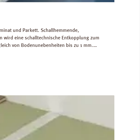
Laminat und Parkett. Schallhemmende,
 wird eine schalltechnische Entkopplung zum
gleich von Bodenunebenheiten bis zu 1 mm.
g/m³. FCKW- und HFCKW-frei. Ökologisch