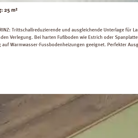
g: 25 m²
RINZ: Trittschallreduzierende und ausgleichende Unterlage für 
 Verlegung. Bei harten Fußboden wie Estrich oder Spanplatten
ung auf Warmwasser-Fussbodenheizungen geeignet. Perfekter Aus
5 m² Trittschall-Verbesserung: 16 dB (ISO 140-8). Dichte: 25 k
g PRINZ Basic Silent Datenblatt PRINZ Basic Silent