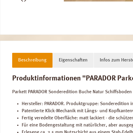
Beschreibung
Eigenschaften
Infos zum Herste
Produktinformationen "PARADOR Parkett
Parkett PARADOR Sonderedition Buche Natur Schiffsboden 3
Hersteller: PARADOR. Produktgruppe: Sonderedition i
Patentierte Klick-Mechanik mit Längs- und Kopfkantenv
Fertig veredelte Oberfläche: matt lackiert - die schü
Für eine Bodengestaltung mit natürlicher, aber ausg
Erlesene ca. 2,5 mm Nutzschicht aus einem Stab-Edelh