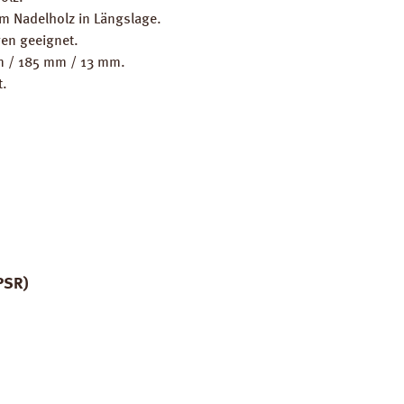
em Nadelholz in Längslage.
en geeignet.
mm / 185 mm / 13 mm.
t.
PSR)