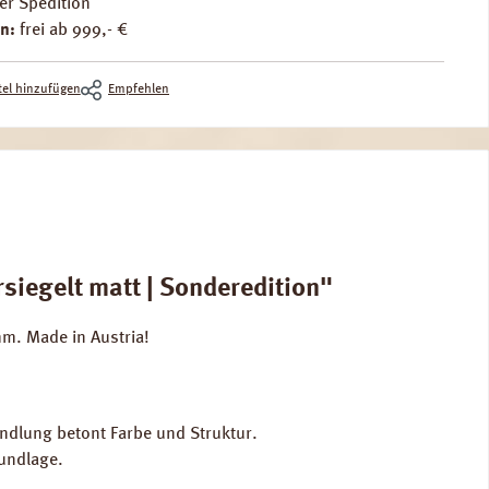
er Spedition
n:
frei ab 999,- €
el hinzufügen
Empfehlen
iegelt matt | Sonderedition"
m. Made in Austria!
handlung betont Farbe und Struktur.
rundlage.