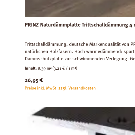
PRINZ Naturdämmplatte Trittschalldämmung 4 
Trittschalldämmung, deutsche Markenqualität von PR
natürlichen Holzfasern. Hoch warmedämmend: spart 
Dämmschutzplatte zur schwimmenden Verlegung. Geei
Trittschalldämmung: 19 dB, Gehschallverbesserung:
Inhalt:
8.39 m²
(3,21 € / 1 m²)
Verfügbare Downloads: Datenblatt PRINZ Naturdämm
Regulärer Preis:
26,95 €
Preise inkl. MwSt. zzgl. Versandkosten