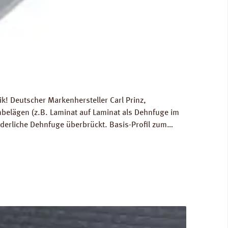
! Deutscher Markenhersteller Carl Prinz,
elägen (z.B. Laminat auf Laminat als Dehnfuge im
rderliche Dehnfuge überbrückt. Basis-Profil zum
lage für die Berechnung der Versandkosten: 0,6 kg /