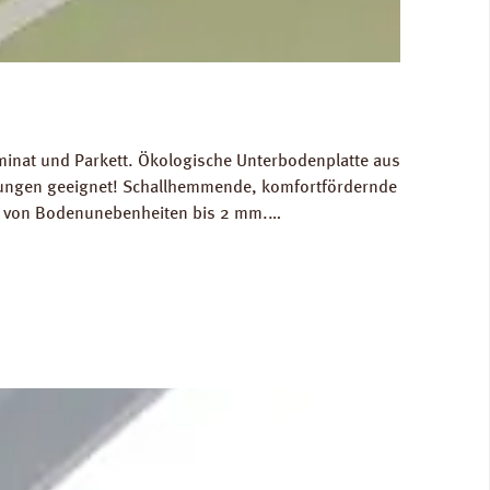
minat und Parkett. Ökologische Unterbodenplatte aus
izungen geeignet! Schallhemmende, komfortfördernde
ch von Bodenunebenheiten bis 2 mm.
n: Breite 590 mm, Länge 790 mm, Stärke: 4 mm.