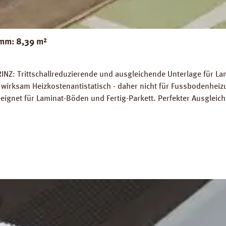
mm: 8,39 m²
INZ: Trittschallreduzierende und ausgleichende Unterlage für La
wirksam Heizkostenantistatisch - daher nicht für Fussbodenhe
gnet für Laminat-Böden und Fertig-Parkett. Perfekter Ausglei
 7 %. Hohe Belastungsfähigkeit von bis zu 7 t / m². Abmessunge
platten Verlegeanleitung PRINZ Naturdämmplatten