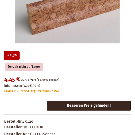
Rabatt
-48,9%
Derzeit nicht auf Lager
Verkaufspreis:
4,45 €
Regulärer Preis:
UVP:
8,72 €
(48.97% gespart)
Inhalt:
2.6 m
(1,71 € / 1 m)
Preise inkl. MwSt. zzgl. Versandkosten
Besseren Preis gefunden?
Bestell-Nr.:
5129
Hersteller:
BELLFLOOR
Hersteller-Nr.:
CL5128Sonder