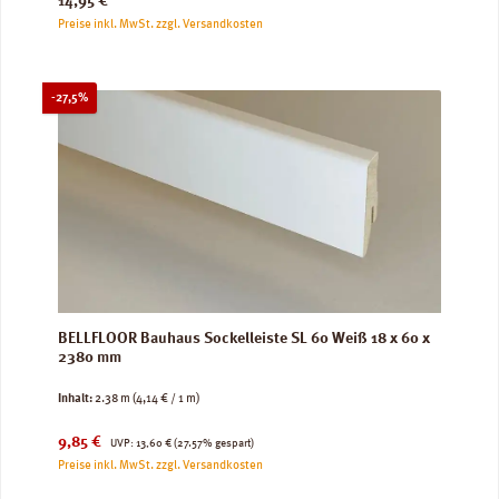
14,95 €
Preise inkl. MwSt. zzgl. Versandkosten
Rabatt
-27,5%
BELLFLOOR Bauhaus Sockelleiste SL 60 Weiß 18 x 60 x
2380 mm
Inhalt:
2.38 m
(4,14 € / 1 m)
Verkaufspreis:
Regulärer Preis:
9,85 €
UVP:
13,60 €
(27.57% gespart)
Preise inkl. MwSt. zzgl. Versandkosten