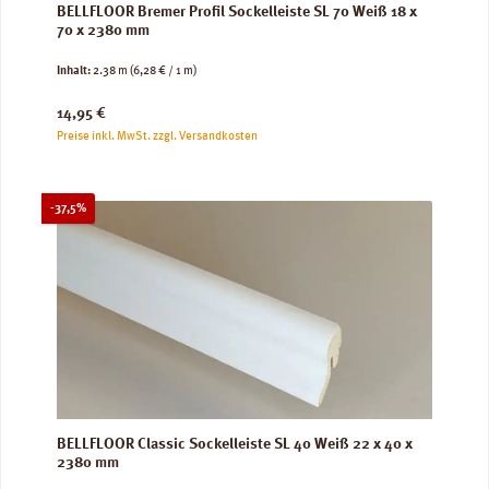
BELLFLOOR Bremer Profil Sockelleiste SL 70 Weiß 18 x
70 x 2380 mm
Inhalt:
2.38 m
(6,28 € / 1 m)
Regulärer Preis:
14,95 €
Preise inkl. MwSt. zzgl. Versandkosten
Rabatt
-37,5%
BELLFLOOR Classic Sockelleiste SL 40 Weiß 22 x 40 x
2380 mm