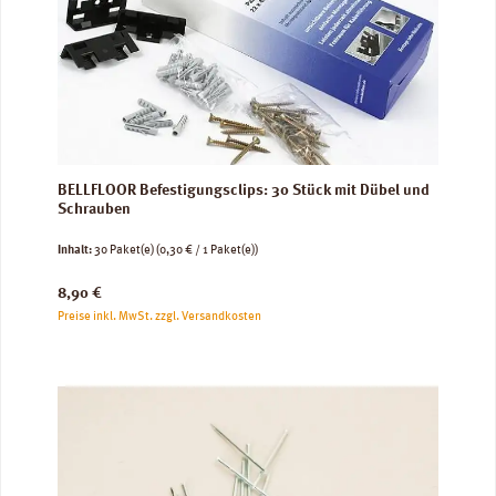
BELLFLOOR Befestigungsclips: 30 Stück mit Dübel und
Schrauben
Inhalt:
30 Paket(e)
(0,30 € / 1 Paket(e))
Regulärer Preis:
8,90 €
Preise inkl. MwSt. zzgl. Versandkosten