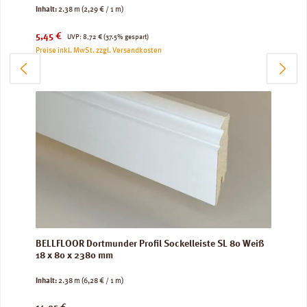
Inhalt:
2.38 m
(2,29 € / 1 m)
Verkaufspreis:
Regulärer Preis:
5,45 €
UVP:
8,72 €
(37.5% gespart)
Preise inkl. MwSt. zzgl. Versandkosten
BELLFLOOR Dortmunder Profil Sockelleiste SL 80 Weiß
18 x 80 x 2380 mm
Inhalt:
2.38 m
(6,28 € / 1 m)
Regulärer Preis: