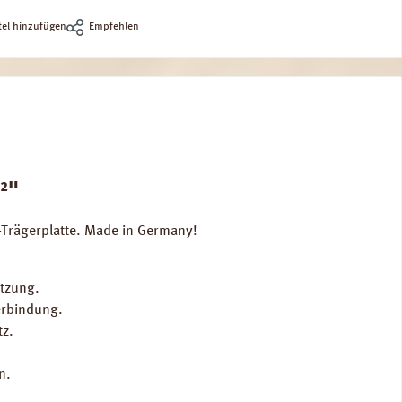
el hinzufügen
Empfehlen
²"
-Trägerplatte. Made in Germany!
tzung.
erbindung.
tz.
n.