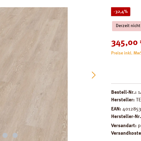
Rabatt
-32,4%
Derzeit nicht
Verkaufspreis
345,00 
Preise inkl. Mw
Bestell-Nr.:
1
Hersteller:
T
EAN:
4012853
Hersteller-Nr
Versandart:
p
Versandkoste