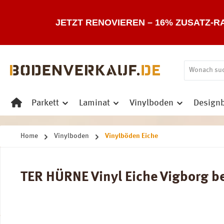
 Hauptinhalt springen
Zur Suche springen
Zur Hauptnavigation springen
JETZT RENOVIEREN – 16% ZUSATZ-R
Parkett
Laminat
Vinylboden
Design
Home
Vinylboden
Vinylböden Eiche
TER HÜRNE Vinyl Eiche Vigborg be