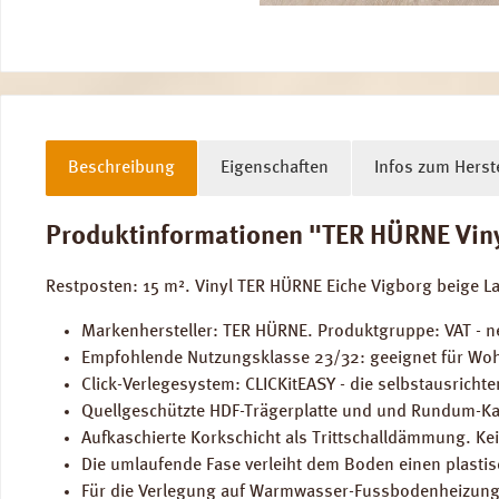
Beschreibung
Eigenschaften
Infos zum Herste
Produktinformationen "TER HÜRNE Vinyl
Restposten: 15 m². Vinyl TER HÜRNE Eiche Vigborg beige L
Markenhersteller: TER HÜRNE. Produktgruppe: VAT - ne
Empfohlende Nutzungsklasse 23/32: geeignet für Woh
Click-Verlegesystem: CLICKitEASY - die selbstausricht
Quellgeschützte HDF-Trägerplatte und und Rundum-Ka
Aufkaschierte Korkschicht als Trittschalldämmung. Ke
Die umlaufende Fase verleiht dem Boden einen plastis
Für die Verlegung auf Warmwasser-Fussbodenheizung