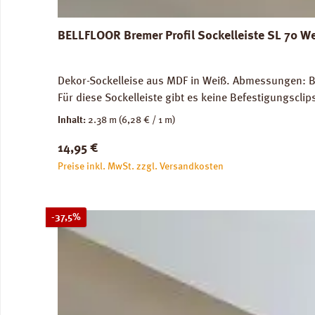
BELLFLOOR Bremer Profil Sockelleiste SL 70 W
Dekor-Sockelleise aus MDF in Weiß. Abmessungen: Br
Für diese Sockelleiste gibt es keine Befestigungscli
Inhalt:
2.38 m
(6,28 € / 1 m)
Regulärer Preis:
14,95 €
Preise inkl. MwSt. zzgl. Versandkosten
Rabatt
-37,5%