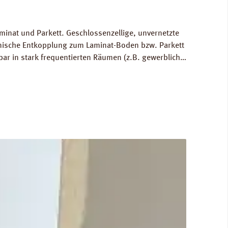
minat und Parkett. Geschlossenzellige, unvernetzte
hnische Entkopplung zum Laminat-Boden bzw. Parkett
bar in stark frequentierten Räumen (z.B. gewerblich
 Ausgleich von Bodenunebenheiten bis zu 1 mm.
80 kg/m³. FCKW- und HFCKW-frei. Ökologisch