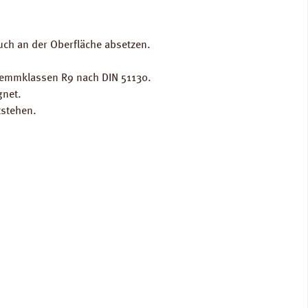
uch an der Oberfläche absetzen.
hhemmklassen R9 nach DIN 51130.
gnet.
tstehen.