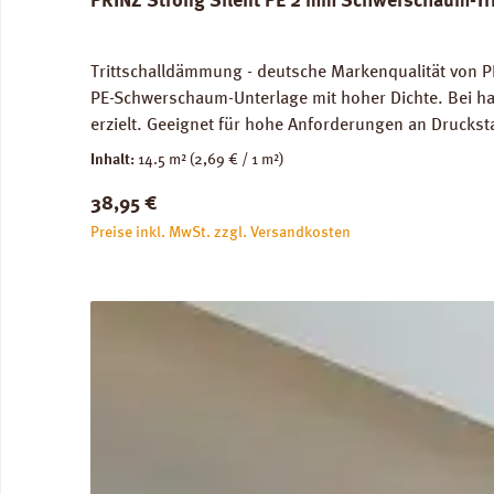
PRINZ Strong Silent PE 2 mm Schwerschaum-Tr
Trittschalldämmung - deutsche Markenqualität von PR
PE-Schwerschaum-Unterlage mit hoher Dichte. Bei ha
erzielt. Geeignet für hohe Anforderungen an Druckst
genutze Flächen) und im Objektbereich. Für die Ve
Inhalt:
14.5 m²
(2,69 € / 1 m²)
Abmessungen: Breite 100 cm, Länge 14,5 m: 1 Rolle =
Regulärer Preis:
38,95 €
unbedenklich. Verfügbare Downloads: Datenblatt PRIN
Preise inkl. MwSt. zzgl. Versandkosten