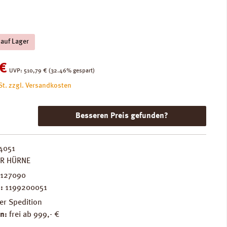
 auf Lager
:
€
Regulärer Preis:
UVP:
510,79 €
(32.46% gespart)
St. zzgl. Versandkosten
Besseren Preis gefunden?
4051
ER HÜRNE
127090
.:
1199200051
er Spedition
n:
frei ab 999,- €