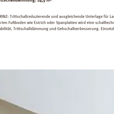
ittschalldämmung: 14,5 m²
INZ: Trittschallreduzierende und ausgleichende Unterlage für La
rten Fußboden wie Estrich oder Spanplatten wird eine schalltec
abilität, Trittschalldämmung und Gehschallverbesserung. Einsetz
rlegung auf Warmwasser-Fussbodenheizungen geeignet. Perfekter
 14,5 m². Trittschall-Verbesserung: 20 dB (ISO 140-8). Dichte: 
Z Strong Silent Verlegeanleitung PRINZ Strong Silent