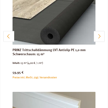
PRINZ Trittschalldämmung LVT Antislip PE 1,0 mm
Schwerschaum: 15 m²
Inhalt:
15 m²
(4,00 € / 1 m²)
Regulärer Preis:
59,95 €
Preise inkl. MwSt. zzgl. Versandkosten