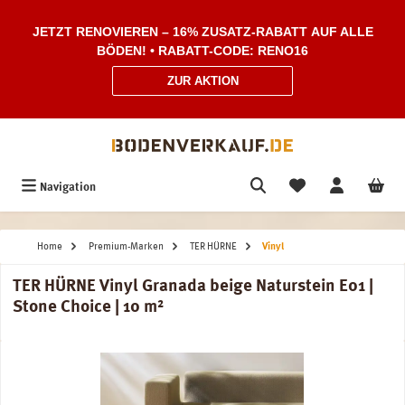
Zum Hauptinhalt springen
JETZT RENOVIEREN – 16% ZUSATZ-RABATT AUF ALLE
BÖDEN! • RABATT-CODE: RENO16
ZUR AKTION
Navigation
Home
Premium-Marken
TER HÜRNE
Vinyl
TER HÜRNE Vinyl Granada beige Naturstein E01 |
Stone Choice | 10 m²
Bildergalerie überspringen