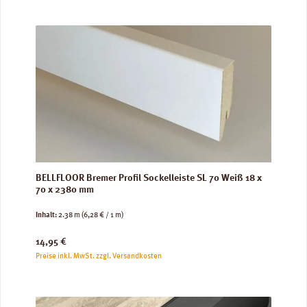
BELLFLOOR Bremer Profil Sockelleiste SL 70 Weiß 18 x
70 x 2380 mm
Inhalt:
2.38 m
(6,28 € / 1 m)
Regulärer Preis:
14,95 €
Preise inkl. MwSt. zzgl. Versandkosten