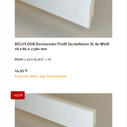
BELLFLOOR Dortmunder Profil Sockelleiste SL 80 Weiß
18 x 80 x 2380 mm
Inhalt:
2.38 m
(6,28 € / 1 m)
Regulärer Preis:
14,95 €
Preise inkl. MwSt. zzgl. Versandkosten
Rabatt
-27,5%