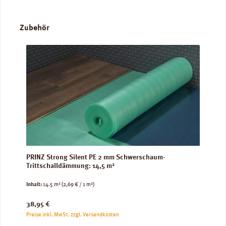
Produktgalerie überspringen
Zubehör
PRINZ Strong Silent PE 2 mm Schwerschaum-
Trittschalldämmung: 14,5 m²
Inhalt:
14.5 m²
(2,69 € / 1 m²)
Regulärer Preis:
38,95 €
Preise inkl. MwSt. zzgl. Versandkosten