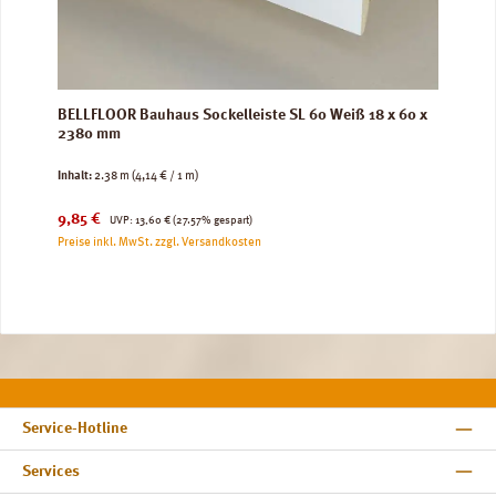
BELLFLOOR Bauhaus Sockelleiste SL 60 Weiß 18 x 60 x
2380 mm
Inhalt:
2.38 m
(4,14 € / 1 m)
Verkaufspreis:
Regulärer Preis:
9,85 €
UVP:
13,60 €
(27.57% gespart)
Preise inkl. MwSt. zzgl. Versandkosten
Service-Hotline
Services