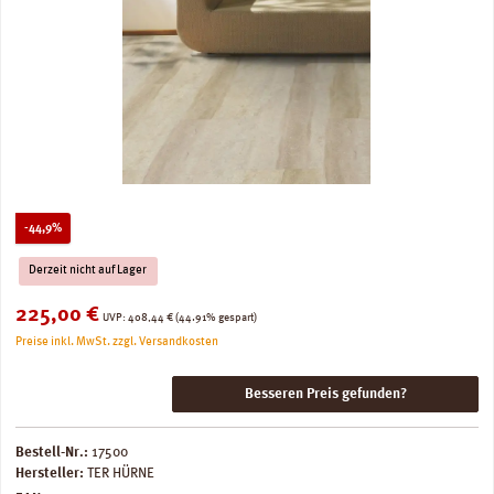
Rabatt
-44,9%
Derzeit nicht auf Lager
Verkaufspreis:
225,00 €
Regulärer Preis:
UVP:
408,44 €
(44.91% gespart)
Preise inkl. MwSt. zzgl. Versandkosten
Besseren Preis gefunden?
Bestell-Nr.:
17500
Hersteller:
TER HÜRNE