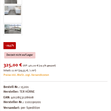
Rabatt
-29,5%
Derzeit nicht auf Lager
Verkaufspreis:
325,00 €
Regulärer Preis:
UVP:
461,00 €
(29.5% gespart)
Inhalt:
11 m²
(29,55 € / 1 m²)
Preise inkl. MwSt. zzgl. Versandkosten
Bestell-Nr.:
15201
Hersteller:
TER HÜRNE
EAN:
4012853128608
Hersteller-Nr.:
1101190201
Versandart:
per Spedition