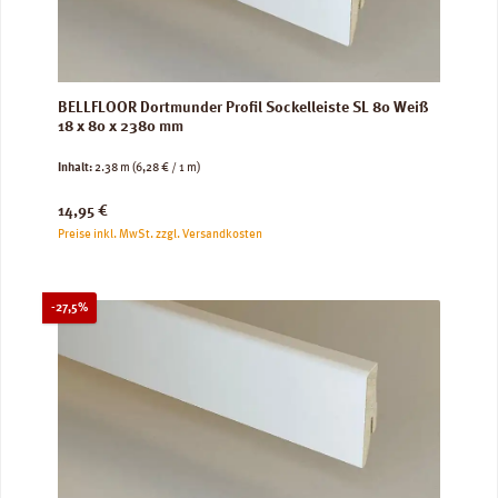
BELLFLOOR Dortmunder Profil Sockelleiste SL 80 Weiß
18 x 80 x 2380 mm
Inhalt:
2.38 m
(6,28 € / 1 m)
Regulärer Preis:
14,95 €
Preise inkl. MwSt. zzgl. Versandkosten
Rabatt
-27,5%