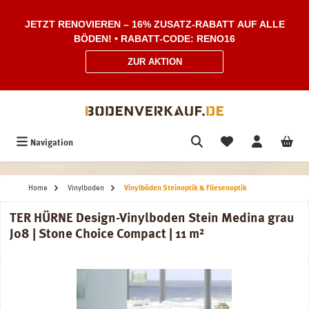
Zum Hauptinhalt springen
JETZT RENOVIEREN – 16% ZUSATZ-RABATT AUF ALLE
BÖDEN! • RABATT-CODE: RENO16
ZUR AKTION
Navigation
Home
Vinylboden
Vinylböden Steinoptik & Fliesenoptik
TER HÜRNE Design-Vinylboden Stein Medina grau
J08 | Stone Choice Compact | 11 m²
Bildergalerie überspringen