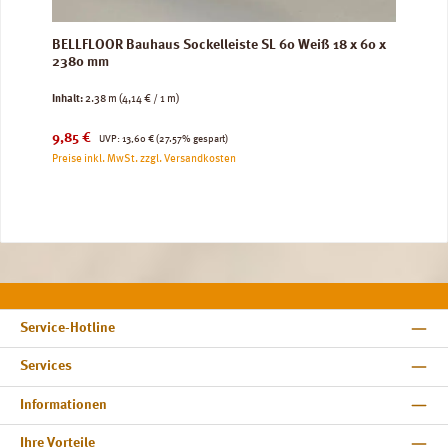
BELLFLOOR Bauhaus Sockelleiste SL 60 Weiß 18 x 60 x
2380 mm
Inhalt:
2.38 m
(4,14 € / 1 m)
Verkaufspreis:
Regulärer Preis:
9,85 €
UVP:
13,60 €
(27.57% gespart)
Preise inkl. MwSt. zzgl. Versandkosten
Service-Hotline
Services
Informationen
Ihre Vorteile