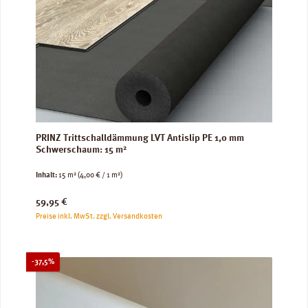
PRINZ Trittschalldämmung LVT Antislip PE 1,0 mm
Schwerschaum: 15 m²
Inhalt:
15 m²
(4,00 € / 1 m²)
Regulärer Preis:
59,95 €
Preise inkl. MwSt. zzgl. Versandkosten
Rabatt
-37,5%