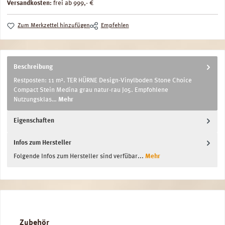
Versandkosten:
frei ab 999,- €
Zum Merkzettel hinzufügen
Empfehlen
Beschreibung
Restposten: 11 m². TER HÜRNE Design-Vinylboden Stone Choice
Compact Stein Medina grau natur-rau J05. Empfohlene
Nutzungsklas…
Mehr
Eigenschaften
Infos zum Hersteller
Folgende Infos zum Hersteller sind verfübar...
Mehr
Produktgalerie überspringen
Zubehör