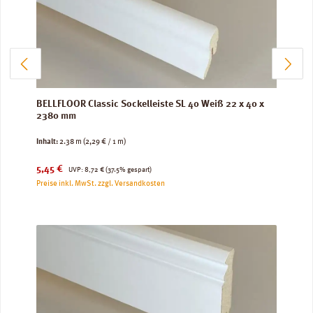
BELLFLOOR Classic Sockelleiste SL 40 Weiß 22 x 40 x
2380 mm
Inhalt:
2.38 m
(2,29 € / 1 m)
Verkaufspreis:
Regulärer Preis:
5,45 €
UVP:
8,72 €
(37.5% gespart)
Preise inkl. MwSt. zzgl. Versandkosten