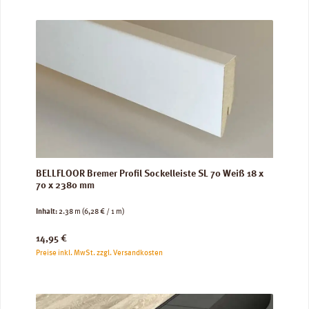
BELLFLOOR Bremer Profil Sockelleiste SL 70 Weiß 18 x
70 x 2380 mm
Inhalt:
2.38 m
(6,28 € / 1 m)
Regulärer Preis:
14,95 €
Preise inkl. MwSt. zzgl. Versandkosten