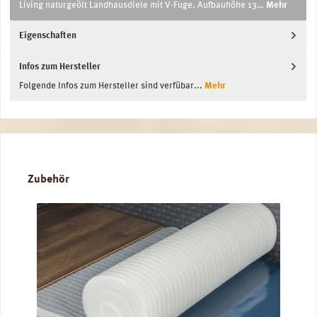
Living naturgeölt Landhausdiele mit V-Fuge. Aufbauhöhe 13…
Mehr
Eigenschaften
Infos zum Hersteller
Folgende Infos zum Hersteller sind verfübar...
Mehr
Produktgalerie überspringen
Zubehör