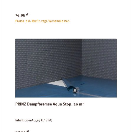
Regulärer Preis:
14,95 €
Preise inkl. MwSt. zzgl. Versandkosten
PRINZ Dampfbremse Aqua Stop: 20 m²
Inhalt:
20 m²
(1,15 € / 1 m²)
Regulärer Preis:
22,95 €