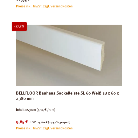
Preise inkl. MwSt. zzgl. Versandkosten
Rabatt
-27,5%
BELLFLOOR Bauhaus Sockelleiste SL 60 Weiß 18 x 60 x
2380 mm
Inhalt:
2.38 m
(4,14 € / 1 m)
Verkaufspreis:
Regulärer Preis:
9,85 €
UVP:
13,60 €
(27.57% gespart)
Preise inkl. MwSt. zzgl. Versandkosten