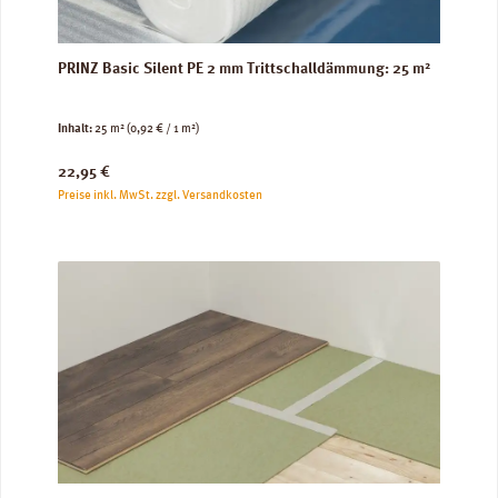
PRINZ Basic Silent PE 2 mm Trittschalldämmung: 25 m²
Inhalt:
25 m²
(0,92 € / 1 m²)
Regulärer Preis:
22,95 €
Preise inkl. MwSt. zzgl. Versandkosten