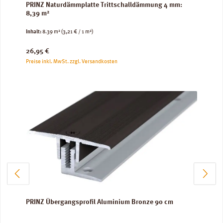
PRINZ Naturdämmplatte Trittschalldämmung 4 mm:
8,39 m²
Inhalt:
8.39 m²
(3,21 € / 1 m²)
Regulärer Preis:
26,95 €
Preise inkl. MwSt. zzgl. Versandkosten
PRINZ Übergangsprofil Aluminium Bronze 90 cm