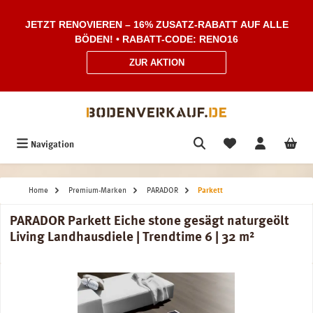
Zum Hauptinhalt springen
JETZT RENOVIEREN – 16% ZUSATZ-RABATT AUF ALLE
BÖDEN! • RABATT-CODE: RENO16
ZUR AKTION
Navigation
Home
Premium-Marken
PARADOR
Parkett
PARADOR Parkett Eiche stone gesägt naturgeölt
Living Landhausdiele | Trendtime 6 | 32 m²
Bildergalerie überspringen