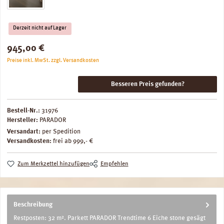
Derzeit nicht auf Lager
Regulärer Preis:
945,00 €
Preise inkl. MwSt. zzgl. Versandkosten
Besseren Preis gefunden?
Bestell-Nr.:
31976
Hersteller:
PARADOR
Versandart:
per Spedition
Versandkosten:
frei ab 999,- €
Zum Merkzettel hinzufügen
Empfehlen
Beschreibung
Restposten: 32 m². Parkett PARADOR Trendtime 6 Eiche stone gesägt