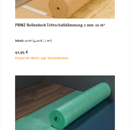
PRINZ Rollenkork Trittschalldämmung 2 mm: 10 m²
Inhalt:
10 m²
(4,20 € / 1 m²)
Regulärer Preis:
41,95 €
Preise inkl. MwSt. zzgl. Versandkosten