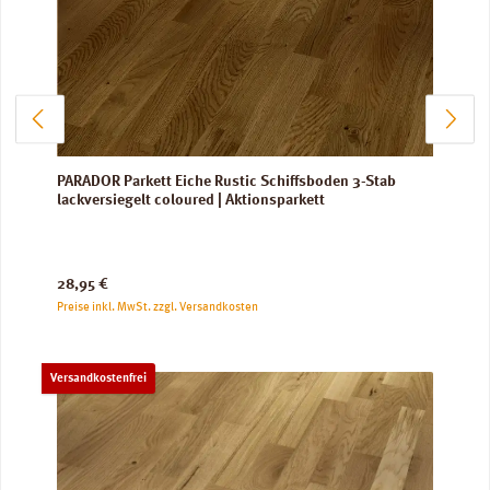
PARADOR Parkett Eiche Rustic Schiffsboden 3-Stab
lackversiegelt coloured | Aktionsparkett
Regulärer Preis:
28,95 €
Preise inkl. MwSt. zzgl. Versandkosten
Versandkostenfrei