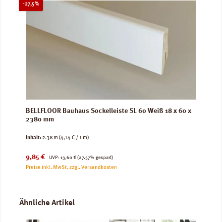
Rabatt
-27,5%
BELLFLOOR Bauhaus Sockelleiste SL 60 Weiß 18 x 60 x
2380 mm
Inhalt:
2.38 m
(4,14 € / 1 m)
Verkaufspreis:
Regulärer Preis:
9,85 €
UVP:
13,60 €
(27.57% gespart)
Preise inkl. MwSt. zzgl. Versandkosten
Produktgalerie überspringen
Ähnliche Artikel