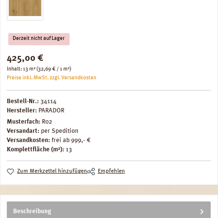
Derzeit nicht auf Lager
Regulärer Preis:
425,00 €
Inhalt:
13 m²
(32,69 € / 1 m²)
Preise inkl. MwSt. zzgl. Versandkosten
Bestell-Nr.:
34114
Hersteller:
PARADOR
Musterfach:
R02
Versandart:
per Spedition
Versandkosten:
frei ab 999,- €
Komplettfläche (m²):
13
Zum Merkzettel hinzufügen
Empfehlen
Beschreibung