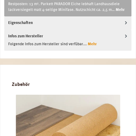
Restposten: 13 m². Parkett PARADOR Eiche lebhaft Landhausdiele
lackversiegelt matt 4-seitige Minifase. Nutzschicht ca. 2,5 m…
Mehr
Eigenschaften
Infos zum Hersteller
Folgende Infos zum Hersteller sind verfübar...
Mehr
Produktgalerie überspringen
Zubehör