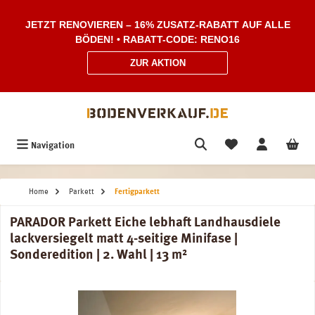
Zum Hauptinhalt springen
JETZT RENOVIEREN – 16% ZUSATZ-RABATT AUF ALLE
BÖDEN! • RABATT-CODE: RENO16
ZUR AKTION
Navigation
Home
Parkett
Fertigparkett
PARADOR Parkett Eiche lebhaft Landhausdiele
lackversiegelt matt 4-seitige Minifase |
Sonderedition | 2. Wahl | 13 m²
Bildergalerie überspringen