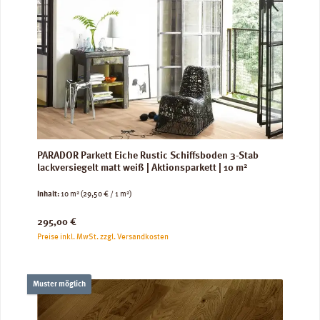
PARADOR Parkett Eiche Rustic Schiffsboden 3-Stab
lackversiegelt matt weiß | Aktionsparkett | 10 m²
Inhalt:
10 m²
(29,50 € / 1 m²)
Regulärer Preis:
295,00 €
Preise inkl. MwSt. zzgl. Versandkosten
Muster möglich