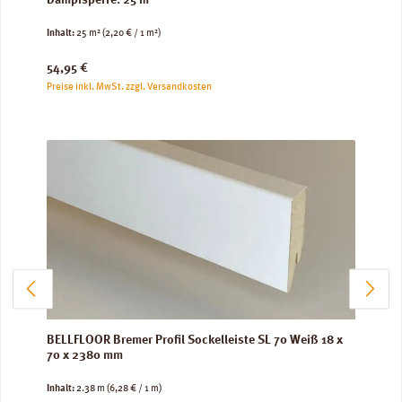
Dampfsperre: 25 m²
Inhalt:
25 m²
(2,20 € / 1 m²)
Regulärer Preis:
54,95 €
Preise inkl. MwSt. zzgl. Versandkosten
BELLFLOOR Bremer Profil Sockelleiste SL 70 Weiß 18 x
70 x 2380 mm
Inhalt:
2.38 m
(6,28 € / 1 m)