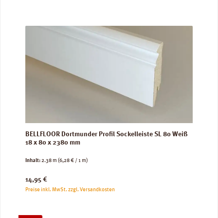
BELLFLOOR Dortmunder Profil Sockelleiste SL 80 Weiß
18 x 80 x 2380 mm
Inhalt:
2.38 m
(6,28 € / 1 m)
Regulärer Preis:
14,95 €
Preise inkl. MwSt. zzgl. Versandkosten