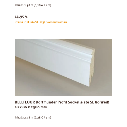
Inhalt:
2.38 m
(6,28 € / 1 m)
Regulärer Preis:
14,95 €
Preise inkl. MwSt. zzgl. Versandkosten
BELLFLOOR Dortmunder Profil Sockelleiste SL 80 Weiß
18 x 80 x 2380 mm
Inhalt:
2.38 m
(6,28 € / 1 m)