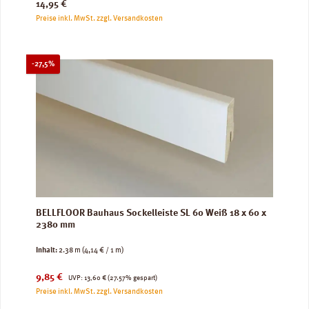
Regulärer Preis:
14,95 €
Preise inkl. MwSt. zzgl. Versandkosten
Rabatt
-27,5%
BELLFLOOR Bauhaus Sockelleiste SL 60 Weiß 18 x 60 x
2380 mm
Inhalt:
2.38 m
(4,14 € / 1 m)
Verkaufspreis:
Regulärer Preis:
9,85 €
UVP:
13,60 €
(27.57% gespart)
Preise inkl. MwSt. zzgl. Versandkosten