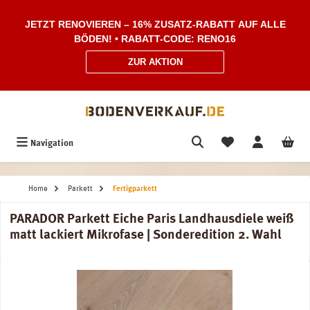
Zum Hauptinhalt springen
JETZT RENOVIEREN – 16% ZUSATZ-RABATT AUF ALLE
BÖDEN! • RABATT-CODE: RENO16
ZUR AKTION
Navigation
Home
Parkett
Fertigparkett
PARADOR Parkett Eiche Paris Landhausdiele weiß
matt lackiert Mikrofase | Sonderedition 2. Wahl
Bildergalerie überspringen