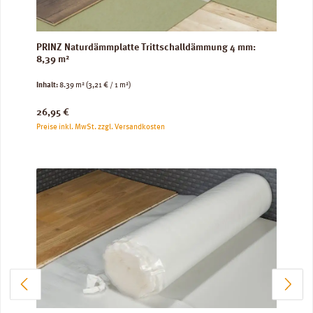
PRINZ Naturdämmplatte Trittschalldämmung 4 mm:
8,39 m²
Inhalt:
8.39 m²
(3,21 € / 1 m²)
Regulärer Preis:
26,95 €
Preise inkl. MwSt. zzgl. Versandkosten