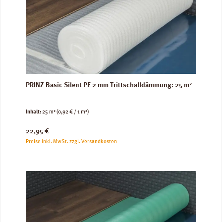
PRINZ Basic Silent PE 2 mm Trittschalldämmung: 25 m²
Inhalt:
25 m²
(0,92 € / 1 m²)
Regulärer Preis:
22,95 €
Preise inkl. MwSt. zzgl. Versandkosten