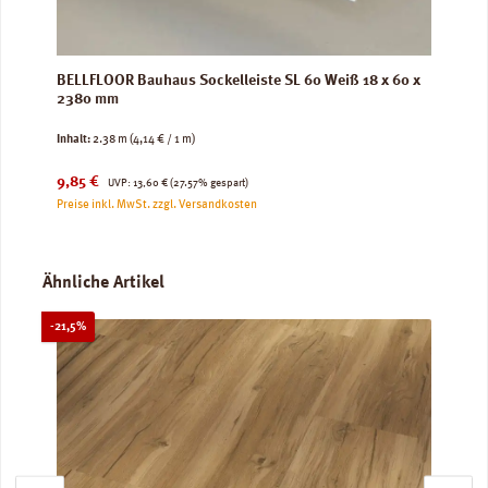
BELLFLOOR Bauhaus Sockelleiste SL 60 Weiß 18 x 60 x
2380 mm
Inhalt:
2.38 m
(4,14 € / 1 m)
Verkaufspreis:
Regulärer Preis:
9,85 €
UVP:
13,60 €
(27.57% gespart)
Preise inkl. MwSt. zzgl. Versandkosten
Produktgalerie überspringen
Ähnliche Artikel
Rabatt
-21,5%