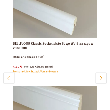
BELLFLOOR Classic Sockelleiste SL 40 Weiß 22 x 40 x
2380 mm
Inhalt:
2.38 m
(2,29 € / 1 m)
Verkaufspreis:
Regulärer Preis:
5,45 €
UVP:
8,72 €
(37.5% gespart)
Preise inkl. MwSt. zzgl. Versandkosten