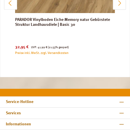
PARADOR Vinylboden Eiche Memory natur Gebürstete
Struktur Landhausdiele | Basic 30
Verkaufspreis:
Regulärer Preis:
32,95 €
UVP:
41,99 €
(21.53% gespart)
Preise inkl. MwSt. zzgl. Versandkosten
Service-Hotline
Services
Informationen