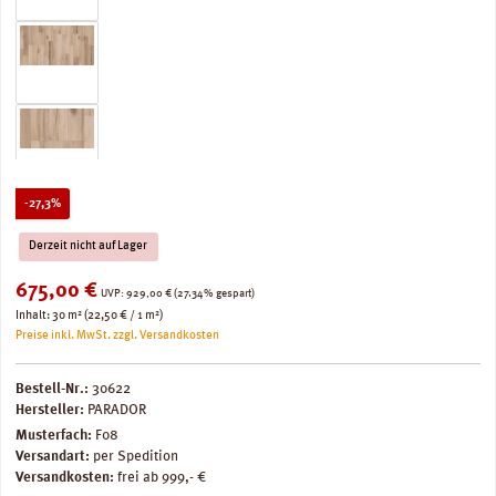
Rabatt
-27,3%
Derzeit nicht auf Lager
Verkaufspreis:
675,00 €
Regulärer Preis:
UVP:
929,00 €
(27.34% gespart)
Inhalt:
30 m²
(22,50 € / 1 m²)
Preise inkl. MwSt. zzgl. Versandkosten
Bestell-Nr.:
30622
Hersteller:
PARADOR
Musterfach:
F08
Versandart:
per Spedition
Versandkosten:
frei ab 999,- €