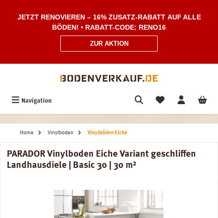
Zum Hauptinhalt springen
JETZT RENOVIEREN – 16% ZUSATZ-RABATT AUF ALLE
BÖDEN! • RABATT-CODE: RENO16
ZUR AKTION
Navigation
Home
Vinylboden
Vinylböden Eiche
PARADOR Vinylboden Eiche Variant geschliffen
Landhausdiele | Basic 30 | 30 m²
Bildergalerie überspringen