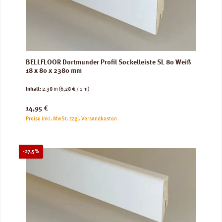
BELLFLOOR Dortmunder Profil Sockelleiste SL 80 Weiß
18 x 80 x 2380 mm
Inhalt:
2.38 m
(6,28 € / 1 m)
Regulärer Preis:
14,95 €
Preise inkl. MwSt. zzgl. Versandkosten
Rabatt
-27,5%