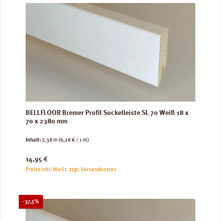
BELLFLOOR Bremer Profil Sockelleiste SL 70 Weiß 18 x
70 x 2380 mm
Inhalt:
2.38 m
(6,28 € / 1 m)
Regulärer Preis:
14,95 €
Preise inkl. MwSt. zzgl. Versandkosten
Rabatt
-37,5%