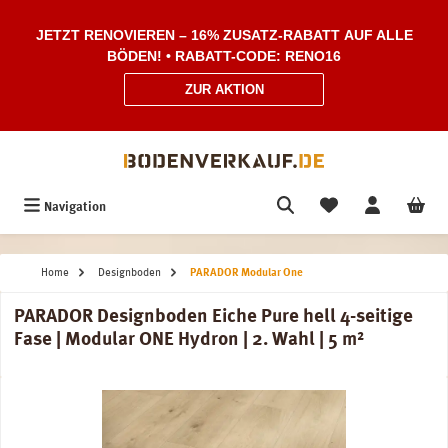
Zum Hauptinhalt springen
JETZT RENOVIEREN – 16% ZUSATZ-RABATT AUF ALLE
BÖDEN! • RABATT-CODE: RENO16
ZUR AKTION
Navigation
Home
Designboden
PARADOR Modular One
PARADOR Designboden Eiche Pure hell 4-seitige
Fase | Modular ONE Hydron | 2. Wahl | 5 m²
Bildergalerie überspringen