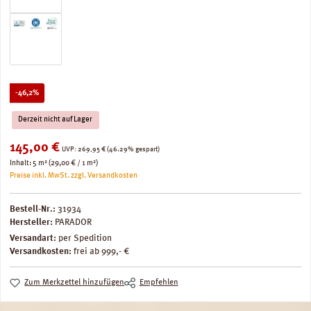
Rabatt
-46,2%
Derzeit nicht auf Lager
Verkaufspreis:
145,00 €
Regulärer Preis:
UVP:
269,95 €
(46.29% gespart)
Inhalt:
5 m²
(29,00 € / 1 m²)
Preise inkl. MwSt. zzgl. Versandkosten
Bestell-Nr.:
31934
Hersteller:
PARADOR
Versandart:
per Spedition
Versandkosten:
frei ab 999,- €
Zum Merkzettel hinzufügen
Empfehlen