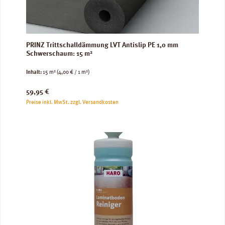
PRINZ Trittschalldämmung LVT Antislip PE 1,0 mm
Schwerschaum: 15 m²
Inhalt:
15 m²
(4,00 € / 1 m²)
Regulärer Preis:
59,95 €
Preise inkl. MwSt. zzgl. Versandkosten