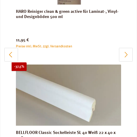
HARO Reiniger clean & green active für Laminat-, Vinyl-
und Designböden 500 ml
Regulärer Preis:
11,95 €
Preise inkl. MwSt. zzgl. Versandkosten
Rabatt
-37,5%
BELLFLOOR Classic Sockelleiste SL 40 Weiß 22 x 40 x