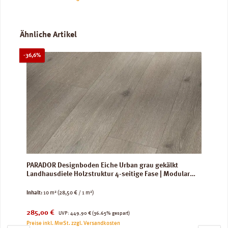
Produktgalerie überspringen
Ähnliche Artikel
Rabatt
-36,6%
PARADOR Designboden Eiche Urban grau gekälkt
Landhausdiele Holzstruktur 4-seitige Fase | Modular
ONE | 10 m²
Inhalt:
10 m²
(28,50 € / 1 m²)
Verkaufspreis:
Regulärer Preis:
285,00 €
UVP:
449,90 €
(36.65% gespart)
Preise inkl. MwSt. zzgl. Versandkosten