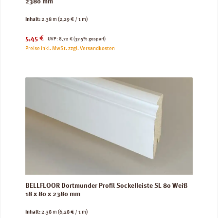
2380 mm
Inhalt:
2.38 m
(2,29 € / 1 m)
Verkaufspreis:
Regulärer Preis:
5,45 €
UVP:
8,72 €
(37.5% gespart)
Preise inkl. MwSt. zzgl. Versandkosten
BELLFLOOR Dortmunder Profil Sockelleiste SL 80 Weiß
18 x 80 x 2380 mm
Inhalt:
2.38 m
(6,28 € / 1 m)