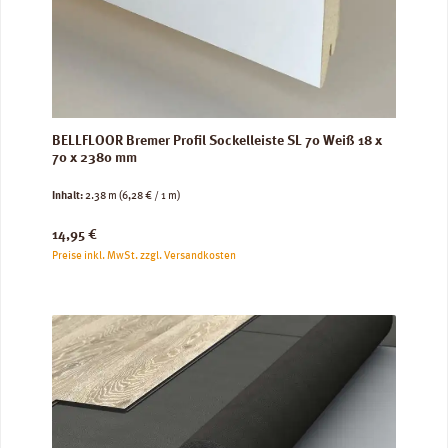
BELLFLOOR Bremer Profil Sockelleiste SL 70 Weiß 18 x
70 x 2380 mm
Inhalt:
2.38 m
(6,28 € / 1 m)
Regulärer Preis:
14,95 €
Preise inkl. MwSt. zzgl. Versandkosten