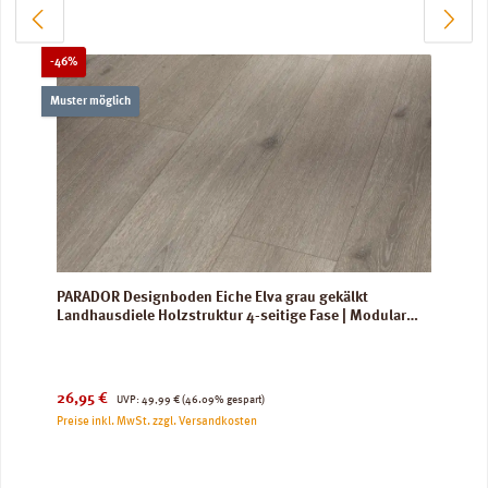
Rabatt
-46%
Muster möglich
PARADOR Designboden Eiche Elva grau gekälkt
Landhausdiele Holzstruktur 4-seitige Fase | Modular
ONE
Verkaufspreis:
Regulärer Preis:
26,95 €
UVP:
49,99 €
(46.09% gespart)
Preise inkl. MwSt. zzgl. Versandkosten