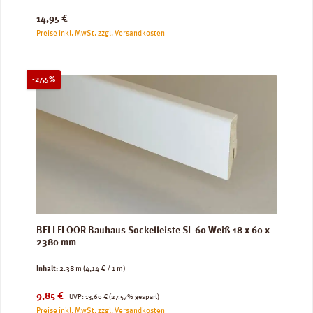
Regulärer Preis:
14,95 €
Preise inkl. MwSt. zzgl. Versandkosten
Rabatt
-27,5%
BELLFLOOR Bauhaus Sockelleiste SL 60 Weiß 18 x 60 x
2380 mm
Inhalt:
2.38 m
(4,14 € / 1 m)
Verkaufspreis:
Regulärer Preis:
9,85 €
UVP:
13,60 €
(27.57% gespart)
Preise inkl. MwSt. zzgl. Versandkosten