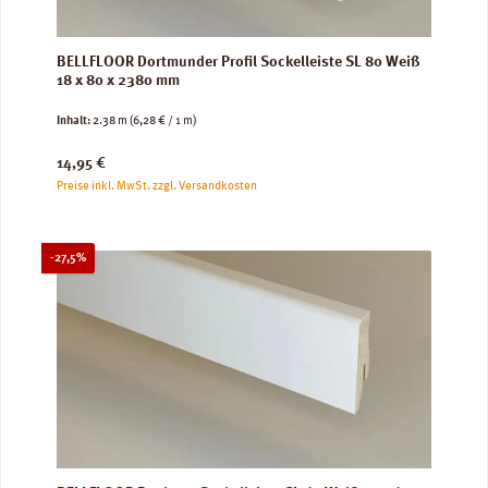
BELLFLOOR Dortmunder Profil Sockelleiste SL 80 Weiß
18 x 80 x 2380 mm
Inhalt:
2.38 m
(6,28 € / 1 m)
Regulärer Preis:
14,95 €
Preise inkl. MwSt. zzgl. Versandkosten
Rabatt
-27,5%