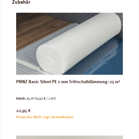
Produktgalerie überspringen
Zubehör
PRINZ Basic Silent PE 2 mm Trittschalldämmung: 25 m²
Inhalt:
25 m²
(0,92 € / 1 m²)
Regulärer Preis:
22,95 €
Preise inkl. MwSt. zzgl. Versandkosten