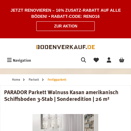
Zum Hauptinhalt springen
JETZT RENOVIEREN – 16% ZUSATZ-RABATT AUF ALLE
BÖDEN! • RABATT-CODE: RENO16
ZUR AKTION
Navigation
Home
Parkett
Fertigparkett
PARADOR Parkett Walnuss Kasan amerikanisch
Schiffsboden 3-Stab | Sonderedition | 26 m²
Bildergalerie überspringen