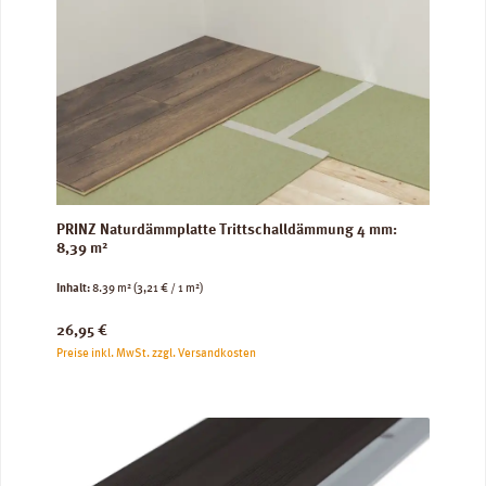
PRINZ Naturdämmplatte Trittschalldämmung 4 mm:
8,39 m²
Inhalt:
8.39 m²
(3,21 € / 1 m²)
Regulärer Preis:
26,95 €
Preise inkl. MwSt. zzgl. Versandkosten