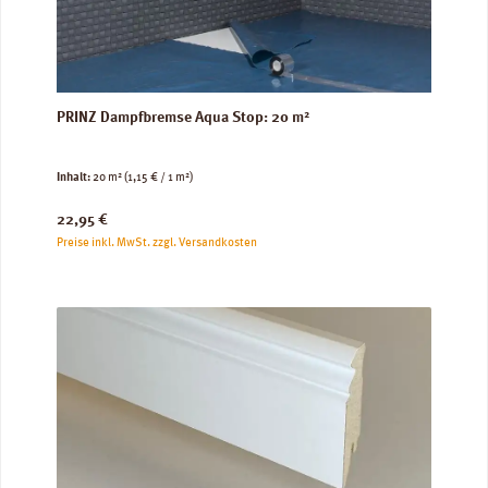
PRINZ Dampfbremse Aqua Stop: 20 m²
Inhalt:
20 m²
(1,15 € / 1 m²)
Regulärer Preis:
22,95 €
Preise inkl. MwSt. zzgl. Versandkosten