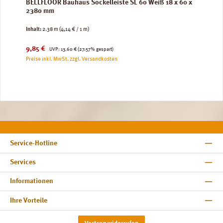
BELLFLOOR Bauhaus Sockelleiste SL 60 Weiß 18 x 60 x
2380 mm
Inhalt:
2.38 m
(4,14 € / 1 m)
Verkaufspreis:
Regulärer Preis:
9,85 €
UVP:
13,60 €
(27.57% gespart)
Preise inkl. MwSt. zzgl. Versandkosten
Service-Hotline
Services
Informationen
Ihre Vorteile