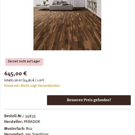
Derzeit nicht auf Lager
Regulärer Preis:
645,00 €
Inhalt:
26 m²
(24,81 € / 1 m²)
Preise inkl. MwSt. zzgl. Versandkosten
Besseren Preis gefunden?
Bestell-Nr.:
34835
Hersteller:
PARADOR
Musterfach:
R02
Versandart:
per Spedition