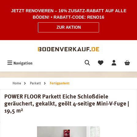
Zum Hauptinhalt springen
JETZT RENOVIEREN – 16% ZUSATZ-RABATT AUF ALLE
BÖDEN! • RABATT-CODE: RENO16
ZUR AKTION
Navigation
Home
Parkett
Fertigparkett
POWER FLOOR Parkett Eiche Schloßdiele
geräuchert, gekalkt, geölt 4-seitige Mini-V-Fuge |
19,5 m²
Bildergalerie überspringen