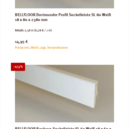
BELLFLOOR Dortmunder Profil Sockelleiste SL 80 Weiß
18 x 80 x 2380 mm
Inhalt:
2.38 m
(6,28 € / 1 m)
Regulärer Preis:
14,95 €
Preise inkl. MwSt. zzgl. Versandkosten
Rabatt
-27,5%