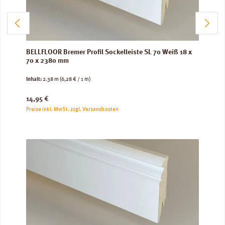
BELLFLOOR Bremer Profil Sockelleiste SL 70 Weiß 18 x
70 x 2380 mm
Inhalt:
2.38 m
(6,28 € / 1 m)
Regulärer Preis:
14,95 €
Preise inkl. MwSt. zzgl. Versandkosten