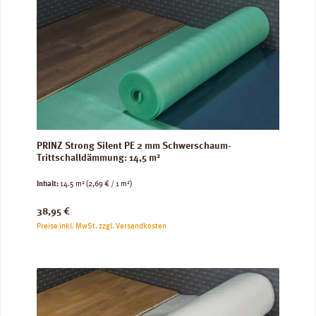
PRINZ Strong Silent PE 2 mm Schwerschaum-
Trittschalldämmung: 14,5 m²
Inhalt:
14.5 m²
(2,69 € / 1 m²)
Regulärer Preis:
38,95 €
Preise inkl. MwSt. zzgl. Versandkosten