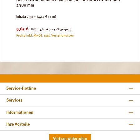
BELLFLOOR Bauhaus Sockelleiste SL 60 Weiß 18 x 60 x
2380 mm
Inhalt:
2.38 m
(4,14 € / 1 m)
Verkaufspreis:
Regulärer Preis:
9,85 €
UVP:
13,60 €
(27.57% gespart)
Preise inkl. MwSt. zzgl. Versandkosten
Service-Hotline
Services
Informationen
Ihre Vorteile
Vertrag widerrufen