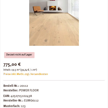
Derzeit nicht auf Lager
Regulärer Preis:
775,00 €
Inhalt:
19.5 m²
(39,74 € / 1 m²)
Preise inkl. MwSt. zzgl. Versandkosten
Bestell-Nr.:
20112
Hersteller:
POWER FLOOR
EAN:
4250715102438
Hersteller-Nr.:
EUMG6112
Musterfach:
123