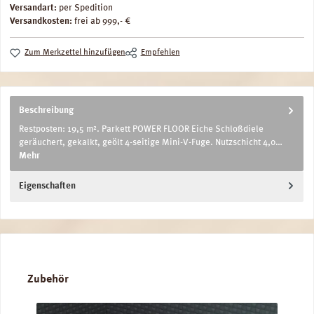
Versandart:
per Spedition
Versandkosten:
frei ab 999,- €
Zum Merkzettel hinzufügen
Empfehlen
Beschreibung
Restposten: 19,5 m². Parkett POWER FLOOR Eiche Schloßdiele
geräuchert, gekalkt, geölt 4-seitige Mini-V-Fuge. Nutzschicht 4,0…
Mehr
Eigenschaften
Produktgalerie überspringen
Zubehör