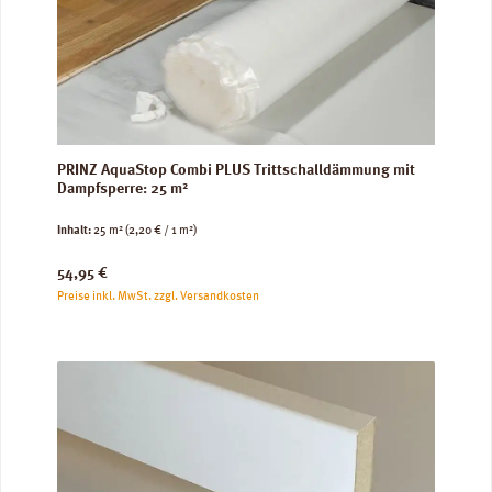
PRINZ AquaStop Combi PLUS Trittschalldämmung mit
Dampfsperre: 25 m²
Inhalt:
25 m²
(2,20 € / 1 m²)
Regulärer Preis:
54,95 €
Preise inkl. MwSt. zzgl. Versandkosten