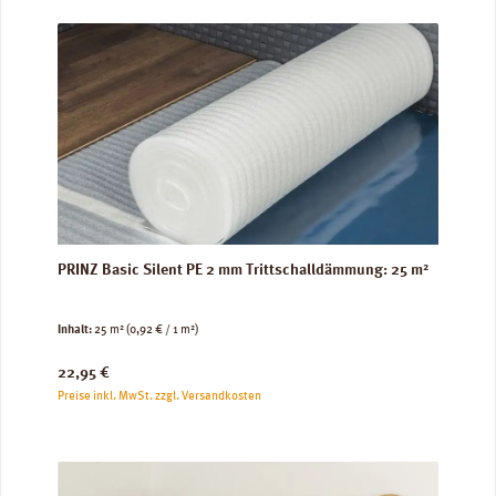
PRINZ Basic Silent PE 2 mm Trittschalldämmung: 25 m²
Inhalt:
25 m²
(0,92 € / 1 m²)
Regulärer Preis:
22,95 €
Preise inkl. MwSt. zzgl. Versandkosten