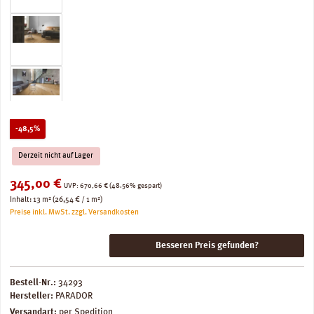
Rabatt
-48,5%
Derzeit nicht auf Lager
Verkaufspreis:
345,00 €
Regulärer Preis:
UVP:
670,66 €
(48.56% gespart)
Inhalt:
13 m²
(26,54 € / 1 m²)
Preise inkl. MwSt. zzgl. Versandkosten
Besseren Preis gefunden?
Bestell-Nr.:
34293
Hersteller:
PARADOR
Versandart:
per Spedition