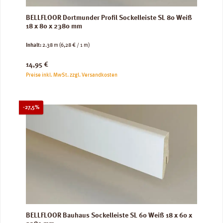
BELLFLOOR Dortmunder Profil Sockelleiste SL 80 Weiß
18 x 80 x 2380 mm
Inhalt:
2.38 m
(6,28 € / 1 m)
Regulärer Preis:
14,95 €
Preise inkl. MwSt. zzgl. Versandkosten
Rabatt
-27,5%
BELLFLOOR Bauhaus Sockelleiste SL 60 Weiß 18 x 60 x