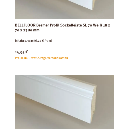
BELLFLOOR Bremer Profil Sockelleiste SL 70 Weiß 18 x
70 x 2380 mm
Inhalt:
2.38 m
(6,28 € / 1 m)
Regulärer Preis:
14,95 €
Preise inkl. MwSt. zzgl. Versandkosten