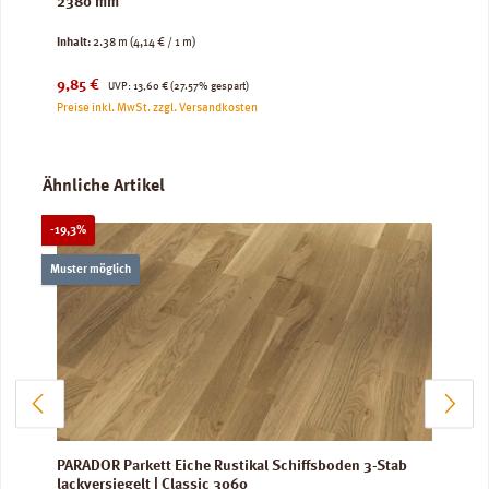
2380 mm
Inhalt:
2.38 m
(4,14 € / 1 m)
Verkaufspreis:
Regulärer Preis:
9,85 €
UVP:
13,60 €
(27.57% gespart)
Preise inkl. MwSt. zzgl. Versandkosten
Produktgalerie überspringen
Ähnliche Artikel
Rabatt
-19,3%
Muster möglich
PARADOR Parkett Eiche Rustikal Schiffsboden 3-Stab
lackversiegelt | Classic 3060