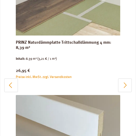
PRINZ Naturdämmplatte Trittschalldämmung 4 mm:
8,39 m²
Inhalt:
8.39 m²
(3,21 € / 1 m²)
Regulärer Preis:
26,95 €
Preise inkl. MwSt. zzgl. Versandkosten