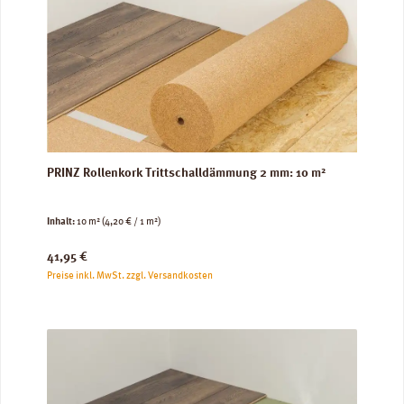
PRINZ Rollenkork Trittschalldämmung 2 mm: 10 m²
Inhalt:
10 m²
(4,20 € / 1 m²)
Regulärer Preis:
41,95 €
Preise inkl. MwSt. zzgl. Versandkosten