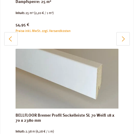
Dampfsperre: 25 m²
Inhalt:
25 m²
(2,20 € / 1 m²)
Regulärer Preis:
54,95 €
Preise inkl. MwSt. zzgl. Versandkosten
BELLFLOOR Bremer Profil Sockelleiste SL 70 Weiß 18 x
70 x 2380 mm
Inhalt:
2.38 m
(6,28 € / 1 m)