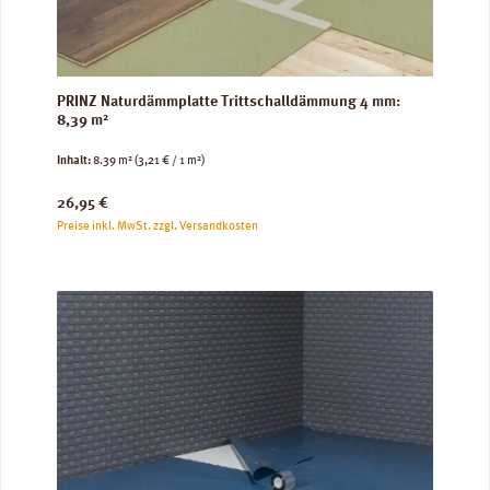
PRINZ Naturdämmplatte Trittschalldämmung 4 mm:
8,39 m²
Inhalt:
8.39 m²
(3,21 € / 1 m²)
Regulärer Preis:
26,95 €
Preise inkl. MwSt. zzgl. Versandkosten