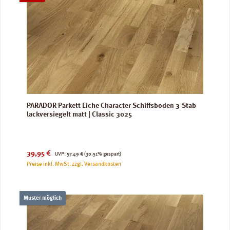
PARADOR Parkett Eiche Character Schiffsboden 3-Stab
lackversiegelt matt | Classic 3025
Verkaufspreis:
Regulärer Preis:
39,95 €
UVP:
57,49 €
(30.51% gespart)
Preise inkl. MwSt. zzgl. Versandkosten
Muster möglich