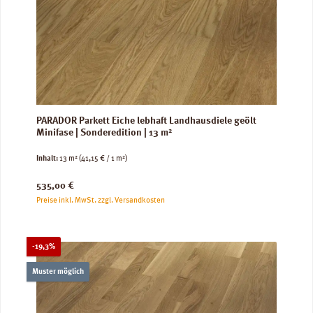
PARADOR Parkett Eiche lebhaft Landhausdiele geölt
Minifase | Sonderedition | 13 m²
Inhalt:
13 m²
(41,15 € / 1 m²)
Regulärer Preis:
535,00 €
Preise inkl. MwSt. zzgl. Versandkosten
Rabatt
-19,3%
Muster möglich