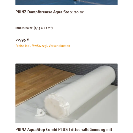
PRINZ Dampfbremse Aqua Stop: 20 m²
Inhalt:
20 m²
(1,15 € / 1 m²)
Regulärer Preis:
22,95 €
Preise inkl. MwSt. zzgl. Versandkosten
PRINZ AquaStop Combi PLUS Trittschalldämmung mit