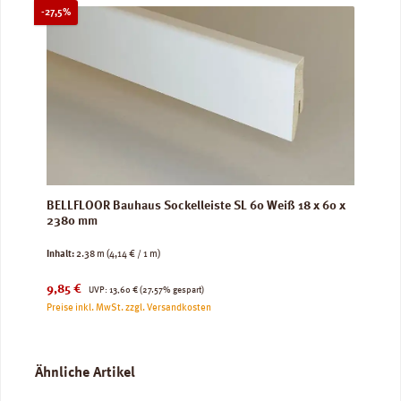
Rabatt
-27,5%
BELLFLOOR Bauhaus Sockelleiste SL 60 Weiß 18 x 60 x
2380 mm
Inhalt:
2.38 m
(4,14 € / 1 m)
Verkaufspreis:
Regulärer Preis:
9,85 €
UVP:
13,60 €
(27.57% gespart)
Preise inkl. MwSt. zzgl. Versandkosten
Produktgalerie überspringen
Ähnliche Artikel