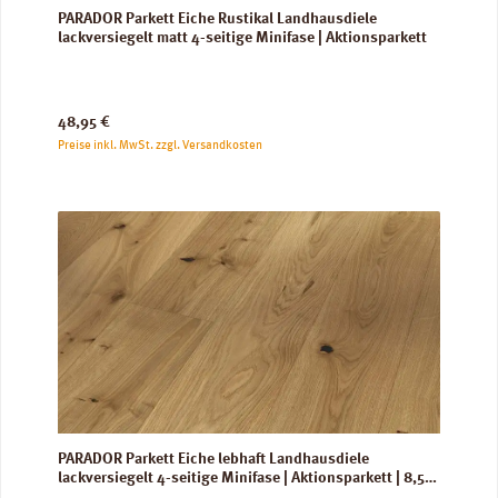
PARADOR Parkett Eiche Rustikal Landhausdiele
lackversiegelt matt 4-seitige Minifase | Aktionsparkett
Regulärer Preis:
48,95 €
Preise inkl. MwSt. zzgl. Versandkosten
PARADOR Parkett Eiche lebhaft Landhausdiele
lackversiegelt 4-seitige Minifase | Aktionsparkett | 8,5
m²