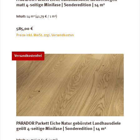
matt 4-seitige Minifase | Sonderedition | 14 m²
Inhalt:
14 m²
(41,79 € / 1 m²)
Regulärer Preis:
585,00 €
Preise inkl. MwSt. zzgl. Versandkosten
Versandkostenfrei
PARADOR Parkett Eiche Natur gebürstet Landhausdiele
geölt 4-seitige Minifase | Sonderedition | 14 m²