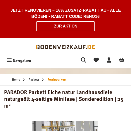
Zum Hauptinhalt springen
JETZT RENOVIEREN – 16% ZUSATZ-RABATT AUF ALLE
BÖDEN! • RABATT-CODE: RENO16
ZUR AKTION
Navigation
Home
Parkett
Fertigparkett
PARADOR Parkett Eiche natur Landhausdiele
naturgeölt 4-seitige Minifase | Sonderedition | 25
m²
Bildergalerie überspringen