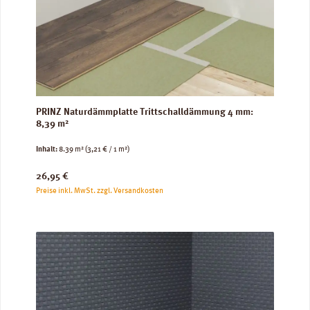
PRINZ Naturdämmplatte Trittschalldämmung 4 mm:
8,39 m²
Inhalt:
8.39 m²
(3,21 € / 1 m²)
Regulärer Preis:
26,95 €
Preise inkl. MwSt. zzgl. Versandkosten