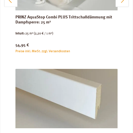
PRINZ AquaStop Combi PLUS Trittschalldämmung mit
Dampfsperre: 25 m²
Inhalt:
25 m²
(2,20 € / 1 m²)
Regulärer Preis:
54,95 €
Preise inkl. MwSt. zzgl. Versandkosten