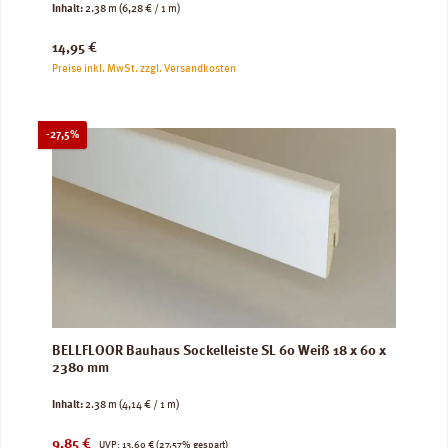
Inhalt:
2.38 m
(6,28 € / 1 m)
Regulärer Preis:
14,95 €
Preise inkl. MwSt. zzgl. Versandkosten
Rabatt
-27,5%
BELLFLOOR Bauhaus Sockelleiste SL 60 Weiß 18 x 60 x
2380 mm
Inhalt:
2.38 m
(4,14 € / 1 m)
Verkaufspreis:
Regulärer Preis:
9,85 €
UVP:
13,60 €
(27.57% gespart)