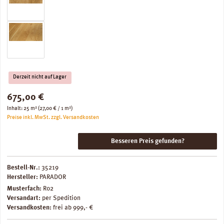
Derzeit nicht auf Lager
Regulärer Preis:
675,00 €
Inhalt:
25 m²
(27,00 € / 1 m²)
Preise inkl. MwSt. zzgl. Versandkosten
Besseren Preis gefunden?
Bestell-Nr.:
35219
Hersteller:
PARADOR
Musterfach:
R02
Versandart:
per Spedition
Versandkosten:
frei ab 999,- €