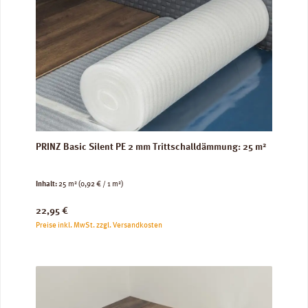
PRINZ Basic Silent PE 2 mm Trittschalldämmung: 25 m²
Inhalt:
25 m²
(0,92 € / 1 m²)
Regulärer Preis:
22,95 €
Preise inkl. MwSt. zzgl. Versandkosten