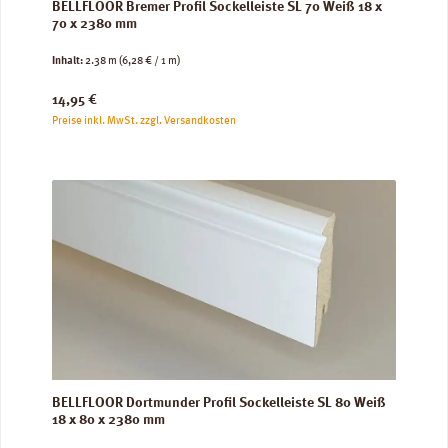
BELLFLOOR Bremer Profil Sockelleiste SL 70 Weiß 18 x
70 x 2380 mm
Inhalt:
2.38 m
(6,28 € / 1 m)
Regulärer Preis:
14,95 €
Preise inkl. MwSt. zzgl. Versandkosten
BELLFLOOR Dortmunder Profil Sockelleiste SL 80 Weiß
18 x 80 x 2380 mm