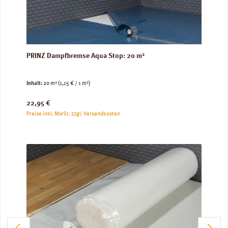
PRINZ Dampfbremse Aqua Stop: 20 m²
Inhalt:
20 m²
(1,15 € / 1 m²)
Regulärer Preis:
22,95 €
Preise inkl. MwSt. zzgl. Versandkosten