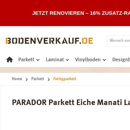
 Hauptinhalt springen
Zur Suche springen
Zur Hauptnavigation springen
JETZT RENOVIEREN – 16% ZUSATZ-R
Parkett
Laminat
Vinylboden
Design
Home
Parkett
Fertigparkett
PARADOR Parkett Eiche Manati Lan