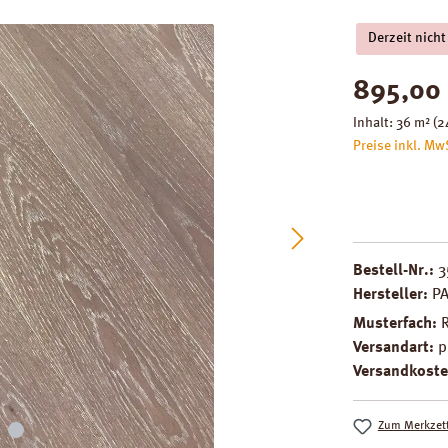
Derzeit nicht
Regulärer Pre
895,00
Inhalt:
36 m²
(2
Preise inkl. Mw
Bestell-Nr.:
3
Hersteller:
P
Musterfach:
Versandart:
p
Versandkoste
Zum Merkzett