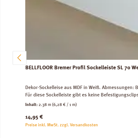
BELLFLOOR Bremer Profil Sockelleiste SL 70 W
Dekor-Sockelleise aus MDF in Weiß. Abmessungen: Br
Für diese Sockelleiste gibt es keine Befestigungscli
Inhalt:
2.38 m
(6,28 € / 1 m)
Regulärer Preis:
14,95 €
Preise inkl. MwSt. zzgl. Versandkosten