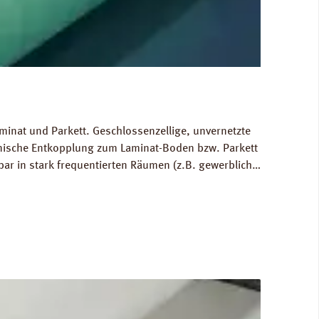
minat und Parkett. Geschlossenzellige, unvernetzte
hnische Entkopplung zum Laminat-Boden bzw. Parkett
bar in stark frequentierten Räumen (z.B. gewerblich
 Ausgleich von Bodenunebenheiten bis zu 1 mm.
80 kg/m³. FCKW- und HFCKW-frei. Ökologisch