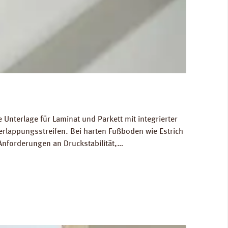
Unterlage für Laminat und Parkett mit integrierter
rlappungsstreifen. Bei harten Fußboden wie Estrich
Anforderungen an Druckstabilität,
 in normal frequentierten Räumen. Für die
 Abmessungen: Breite 100 cm, Länge 25,0 m, Stärke
Ökologisch unbedenklich. Verfügbare Downloads: