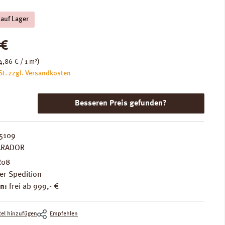
 auf Lager
is:
 €
4,86 € / 1 m²)
St. zzgl. Versandkosten
Besseren Preis gefunden?
5109
ARADOR
R08
er Spedition
n:
frei ab 999,- €
el hinzufügen
Empfehlen