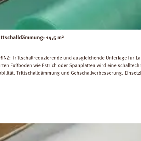
ittschalldämmung: 14,5 m²
INZ: Trittschallreduzierende und ausgleichende Unterlage für La
rten Fußboden wie Estrich oder Spanplatten wird eine schalltec
abilität, Trittschalldämmung und Gehschallverbesserung. Einsetz
rlegung auf Warmwasser-Fussbodenheizungen geeignet. Perfekter
 14,5 m². Trittschall-Verbesserung: 20 dB (ISO 140-8). Dichte: 
Z Strong Silent Verlegeanleitung PRINZ Strong Silent