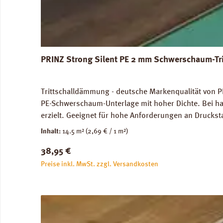
PRINZ Strong Silent PE 2 mm Schwerschaum-Tr
Trittschalldämmung - deutsche Markenqualität von PR
PE-Schwerschaum-Unterlage mit hoher Dichte. Bei ha
erzielt. Geeignet für hohe Anforderungen an Druckst
genutze Flächen) und im Objektbereich. Für die Ve
Inhalt:
14.5 m²
(2,69 € / 1 m²)
Abmessungen: Breite 100 cm, Länge 14,5 m: 1 Rolle =
Regulärer Preis:
38,95 €
unbedenklich. Verfügbare Downloads: Datenblatt PRIN
Preise inkl. MwSt. zzgl. Versandkosten