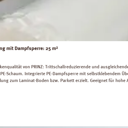
g mit Dampfsperre: 25 m²
nqualität von PRINZ: Trittschallreduzierende und ausgleichende 
PE-Schaum. Integrierte PE-Dampfsperre mit selbstklebendem Übe
lung zum Laminat-Boden bzw. Parkett erzielt. Geeignet für hohe 
 die schwimmende Verlegung von Fertigparkett und Laminatböden
gnet. Perfekter Ausgleich von Bodenunebenheiten bis zu 1 mm.
: 19 dB (ISO 140-8). Dichte: 25 kg / m³. FCKW- und HFCKW-frei. 
blatt PRINZ AquaStop Combi PLUS