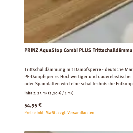
PRINZ AquaStop Combi PLUS Trittschalldämmun
Trittschalldämmung mit Dampfsperre - deutsche Marke
PE-Dampfsperre. Hochwertiger und dauerelastischer 
oder Spanplatten wird eine schalltechnische Entkopp
Trittschalldämmung und Gehschallverbesserung. Für
Inhalt:
25 m²
(2,20 € / 1 m²)
Verlegung auf Warmwasser-Fussbodenheizungen geei
Regulärer Preis:
54,95 €
2,2 mm, 1 Rolle = 25,0 m². Trittschall-Verbesserung
Verlegeanleitung PRINZ AquaStop Combi PLUS Daten
Preise inkl. MwSt. zzgl. Versandkosten