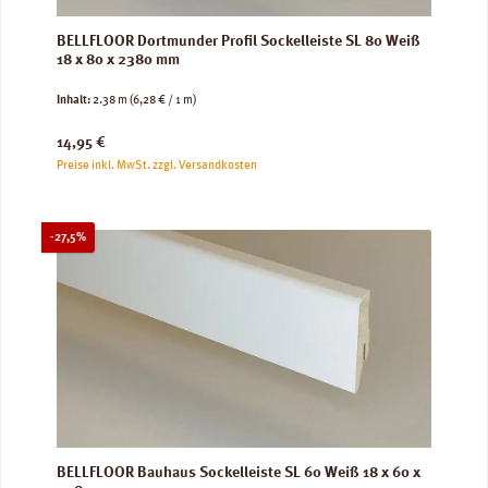
BELLFLOOR Dortmunder Profil Sockelleiste SL 80 Weiß
18 x 80 x 2380 mm
Inhalt:
2.38 m
(6,28 € / 1 m)
Regulärer Preis:
14,95 €
Preise inkl. MwSt. zzgl. Versandkosten
Rabatt
-27,5%
BELLFLOOR Bauhaus Sockelleiste SL 60 Weiß 18 x 60 x