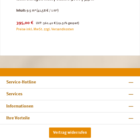
Inhalt:
9.5 m²
(41,58 € / 1 m²)
Verkaufspreis:
Regulärer Preis:
395,00 €
UVP:
560,40 €
(29.51% gespart)
Preise inkl. MwSt. zzgl. Versandkosten
Service-Hotline
Services
Informationen
Ihre Vorteile
Vertrag widerrufen