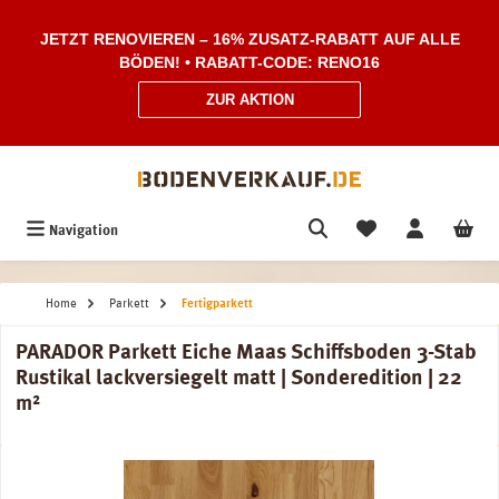
Zum Hauptinhalt springen
JETZT RENOVIEREN – 16% ZUSATZ-RABATT AUF ALLE
BÖDEN! • RABATT-CODE: RENO16
ZUR AKTION
Navigation
Home
Parkett
Fertigparkett
PARADOR Parkett Eiche Maas Schiffsboden 3-Stab
Rustikal lackversiegelt matt | Sonderedition | 22
m²
Bildergalerie überspringen