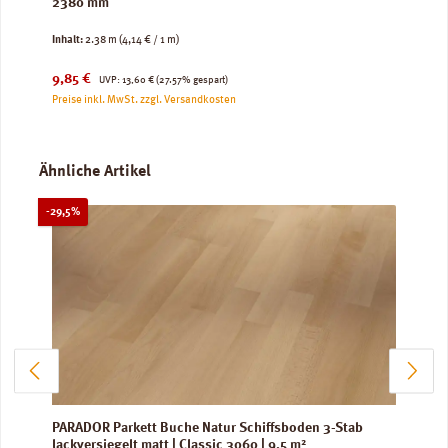
2380 mm
Inhalt:
2.38 m
(4,14 € / 1 m)
Verkaufspreis:
Regulärer Preis:
9,85 €
UVP:
13,60 €
(27.57% gespart)
Preise inkl. MwSt. zzgl. Versandkosten
Produktgalerie überspringen
Ähnliche Artikel
Rabatt
-29,5%
PARADOR Parkett Buche Natur Schiffsboden 3-Stab
lackversiegelt matt | Classic 3060 | 9,5 m²