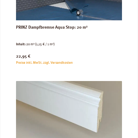
PRINZ Dampfbremse Aqua Stop: 20 m²
Inhalt:
20 m²
(1,15 € / 1 m²)
Regulärer Preis:
22,95 €
Preise inkl. MwSt. zzgl. Versandkosten