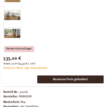
Derzeit nicht auf Lager
Regulärer Preis:
535,00 €
Inhalt:
22 m²
(24,32 € / 1 m²)
Preise inkl. MwSt. zzgl. Versandkosten
Besseren Preis gefunden?
Bestell-Nr.:
31216
Hersteller:
PARADOR
Musterfach:
R04
Versandart:
per Spedition