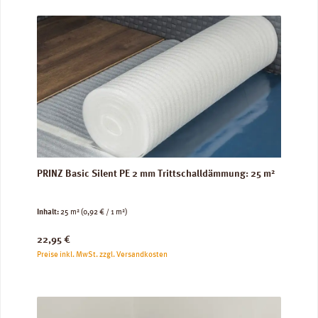
PRINZ Basic Silent PE 2 mm Trittschalldämmung: 25 m²
Inhalt:
25 m²
(0,92 € / 1 m²)
Regulärer Preis:
22,95 €
Preise inkl. MwSt. zzgl. Versandkosten