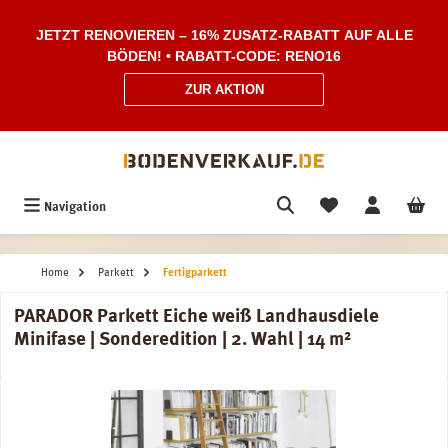
Zum Hauptinhalt springen
JETZT RENOVIEREN – 16% ZUSATZ-RABATT AUF ALLE
BÖDEN! • RABATT-CODE: RENO16
ZUR AKTION
Navigation
Home
Parkett
Fertigparkett
PARADOR Parkett Eiche weiß Landhausdiele
Minifase | Sonderedition | 2. Wahl | 14 m²
Bildergalerie überspringen