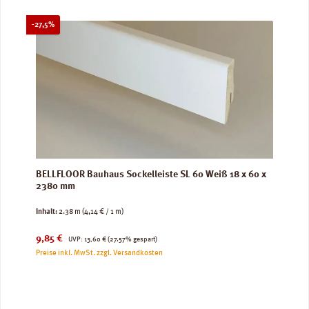
Rabatt
-27,5%
BELLFLOOR Bauhaus Sockelleiste SL 60 Weiß 18 x 60 x
2380 mm
Inhalt:
2.38 m
(4,14 € / 1 m)
Verkaufspreis:
Regulärer Preis:
9,85 €
UVP:
13,60 €
(27.57% gespart)
Preise inkl. MwSt. zzgl. Versandkosten