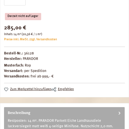
Derzeit nicht auf Lager
Regulärer Preis:
285,00 €
Inhalt:
14 m²
(20,36 € / 1 m²)
Preise inkl. MwSt. zzgl. Versandkosten
Bestell-Nr.:
36128
Hersteller:
PARADOR
Musterfach:
R09
Versandart:
per Spedition
Versandkosten:
frei ab 999,- €
Zum Merkzettel hinzufügen
Empfehlen
Beschreibung
Restposten: 14 m². PARADOR Parkett Eiche Landhausdiele
lackversiegelt matt weiß 4-seitige Minifase. Nutzschicht 2,0 mm.