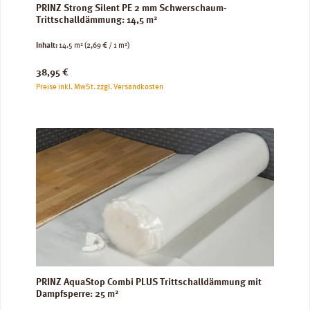
PRINZ Strong Silent PE 2 mm Schwerschaum-
Trittschalldämmung: 14,5 m²
Inhalt:
14.5 m²
(2,69 € / 1 m²)
Regulärer Preis:
38,95 €
Preise inkl. MwSt. zzgl. Versandkosten
PRINZ AquaStop Combi PLUS Trittschalldämmung mit
Dampfsperre: 25 m²