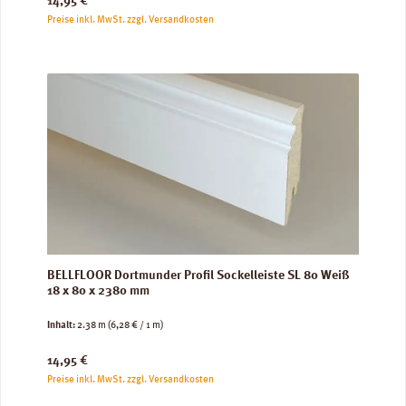
Regulärer Preis:
14,95 €
Preise inkl. MwSt. zzgl. Versandkosten
BELLFLOOR Dortmunder Profil Sockelleiste SL 80 Weiß
18 x 80 x 2380 mm
Inhalt:
2.38 m
(6,28 € / 1 m)
Regulärer Preis:
14,95 €
Preise inkl. MwSt. zzgl. Versandkosten