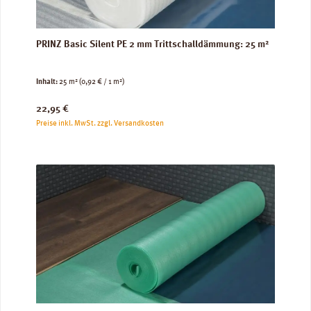
PRINZ Basic Silent PE 2 mm Trittschalldämmung: 25 m²
Inhalt:
25 m²
(0,92 € / 1 m²)
Regulärer Preis:
22,95 €
Preise inkl. MwSt. zzgl. Versandkosten