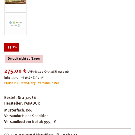
Rabatt
-55,2%
Derzeit nicht auf Lager
Verkaufspreis:
275,00 €
Regulärer Preis:
UVP:
615,00 €
(55.28% gespart)
Inhalt:
7.5 m²
(36,67 € / 1 m²)
Preise inkl. MwSt. zzgl. Versandkosten
Bestell-Nr.:
32986
Hersteller:
PARADOR
Musterfach:
R06
Versandart:
per Spedition
Versandkosten:
frei ab 999,- €