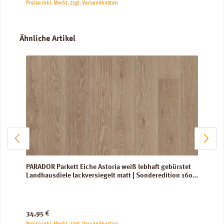
Preise inkl. MwSt. zzgl. Versandkosten
Produktgalerie überspringen
Ähnliche Artikel
PARADOR Parkett Eiche Astoria weiß lebhaft gebürstet
Landhausdiele lackversiegelt matt | Sonderedition 160
mm
Regulärer Preis:
34,95 €