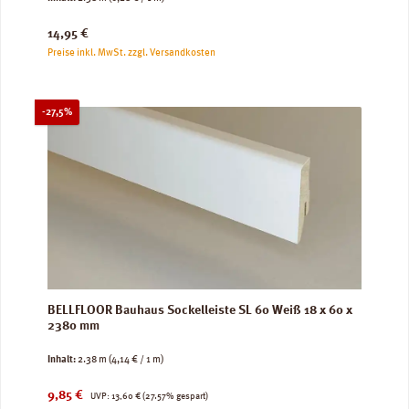
Regulärer Preis:
14,95 €
Preise inkl. MwSt. zzgl. Versandkosten
Rabatt
-27,5%
BELLFLOOR Bauhaus Sockelleiste SL 60 Weiß 18 x 60 x
2380 mm
Inhalt:
2.38 m
(4,14 € / 1 m)
Verkaufspreis:
Regulärer Preis:
9,85 €
UVP:
13,60 €
(27.57% gespart)