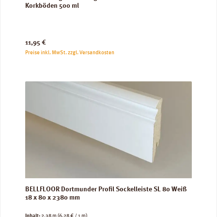
Korkböden 500 ml
Regulärer Preis:
11,95 €
Preise inkl. MwSt. zzgl. Versandkosten
BELLFLOOR Dortmunder Profil Sockelleiste SL 80 Weiß
18 x 80 x 2380 mm
Inhalt:
2.38 m
(6,28 € / 1 m)