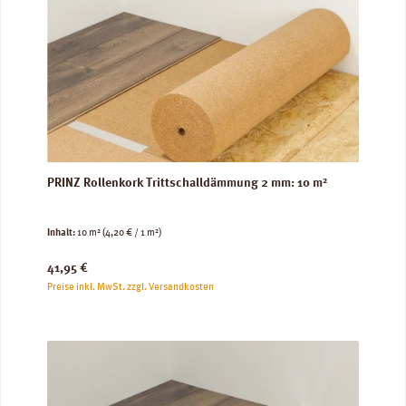
PRINZ Rollenkork Trittschalldämmung 2 mm: 10 m²
Inhalt:
10 m²
(4,20 € / 1 m²)
Regulärer Preis:
41,95 €
Preise inkl. MwSt. zzgl. Versandkosten