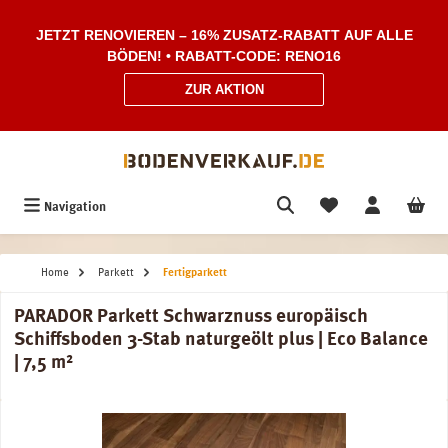
Zum Hauptinhalt springen
JETZT RENOVIEREN – 16% ZUSATZ-RABATT AUF ALLE
BÖDEN! • RABATT-CODE: RENO16
ZUR AKTION
Navigation
Home
Parkett
Fertigparkett
PARADOR Parkett Schwarznuss europäisch
Schiffsboden 3-Stab naturgeölt plus | Eco Balance
| 7,5 m²
Bildergalerie überspringen