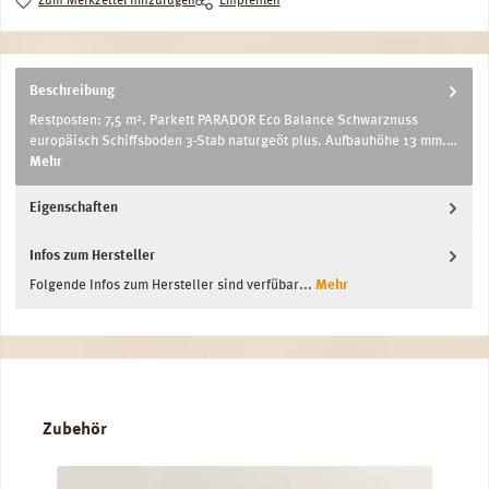
Zum Merkzettel hinzufügen
Empfehlen
Beschreibung
Restposten: 7,5 m². Parkett PARADOR Eco Balance Schwarznuss
europäisch Schiffsboden 3-Stab naturgeöt plus. Aufbauhöhe 13 mm.…
Mehr
Eigenschaften
Infos zum Hersteller
Folgende Infos zum Hersteller sind verfübar...
Mehr
Produktgalerie überspringen
Zubehör