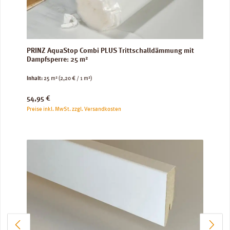
PRINZ AquaStop Combi PLUS Trittschalldämmung mit
Dampfsperre: 25 m²
Inhalt:
25 m²
(2,20 € / 1 m²)
Regulärer Preis:
54,95 €
Preise inkl. MwSt. zzgl. Versandkosten