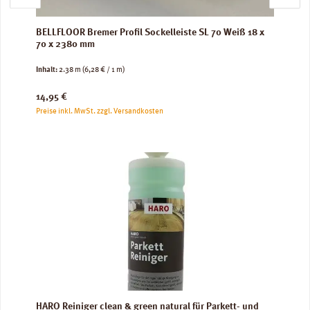
BELLFLOOR Bremer Profil Sockelleiste SL 70 Weiß 18 x
70 x 2380 mm
Inhalt:
2.38 m
(6,28 € / 1 m)
Regulärer Preis:
14,95 €
Preise inkl. MwSt. zzgl. Versandkosten
HARO Reiniger clean & green natural für Parkett- und