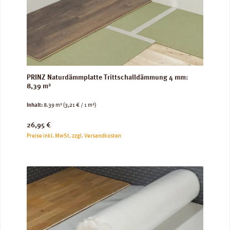
PRINZ Naturdämmplatte Trittschalldämmung 4 mm:
8,39 m²
Inhalt:
8.39 m²
(3,21 € / 1 m²)
Regulärer Preis:
26,95 €
Preise inkl. MwSt. zzgl. Versandkosten