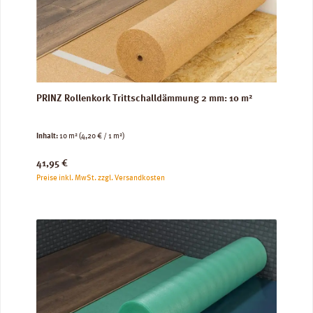
PRINZ Rollenkork Trittschalldämmung 2 mm: 10 m²
Inhalt:
10 m²
(4,20 € / 1 m²)
Regulärer Preis:
41,95 €
Preise inkl. MwSt. zzgl. Versandkosten