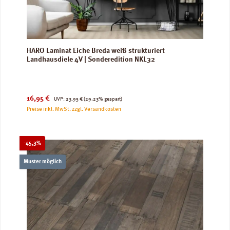
HARO Laminat Eiche Breda weiß strukturiert
Landhausdiele 4V | Sonderedition NKL32
Verkaufspreis:
Regulärer Preis:
16,95 €
UVP:
23,95 €
(29.23% gespart)
Preise inkl. MwSt. zzgl. Versandkosten
Rabatt
-45,3%
Muster möglich