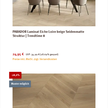
PARADOR Laminat Eiche Loire beige Seidenmatte
Struktur | Trendtime 8
Verkaufspreis:
Regulärer Preis:
24,95 €
UVP:
34,99 €
(28.69% gespart)
Preise inkl. MwSt. zzgl. Versandkosten
Rabatt
-28,6%
Muster möglich