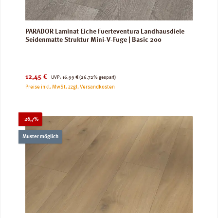
PARADOR Laminat Eiche Fuerteventura Landhausdiele
Seidenmatte Struktur Mini-V-Fuge | Basic 200
Verkaufspreis:
Regulärer Preis:
12,45 €
UVP:
16,99 €
(26.72% gespart)
Preise inkl. MwSt. zzgl. Versandkosten
Rabatt
-26,7%
Muster möglich