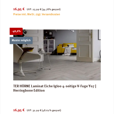
Verkaufspreis:
Regulärer Preis:
16,95 €
UVP:
25,99 €
(34.78% gespart)
Preise inkl. MwSt. zzgl. Versandkosten
Rabatt
-48,6%
Muster möglich
TER HÜRNE Laminat Eiche Igloo 4-seitige V-Fuge Y07 |
Herringbone Edition
Verkaufspreis:
Regulärer Preis:
16,95 €
UVP:
32,99 €
(48.62% gespart)