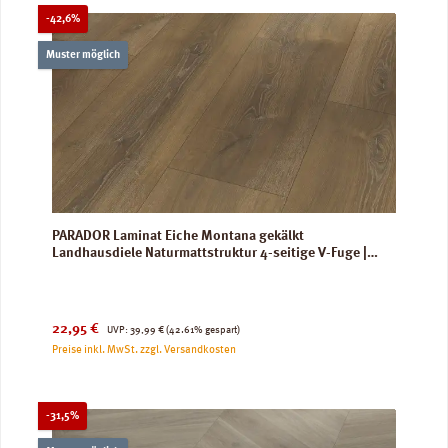
Rabatt
-42,6%
Muster möglich
PARADOR Laminat Eiche Montana gekälkt
Landhausdiele Naturmattstruktur 4-seitige V-Fuge |
Hydron 600
Verkaufspreis:
Regulärer Preis:
22,95 €
UVP:
39,99 €
(42.61% gespart)
Preise inkl. MwSt. zzgl. Versandkosten
Rabatt
-31,5%