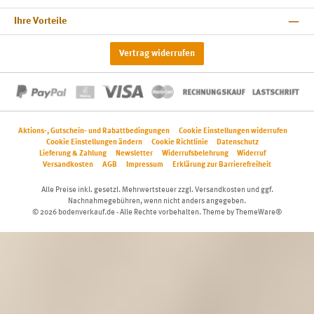
Ihre Vorteile
Vertrag widerrufen
Aktions-, Gutschein- und Rabattbedingungen
Cookie Einstellungen widerrufen
Cookie Einstellungen ändern
Cookie Richtlinie
Datenschutz
Lieferung & Zahlung
Newsletter
Widerrufsbelehrung
Widerruf
Versandkosten
AGB
Impressum
Erklärung zur Barrierefreiheit
Alle Preise inkl. gesetzl. Mehrwertsteuer zzgl.
Versandkosten
und ggf.
Nachnahmegebühren, wenn nicht anders angegeben.
© 2026 bodenverkauf.de - Alle Rechte vorbehalten. Theme by
ThemeWare®