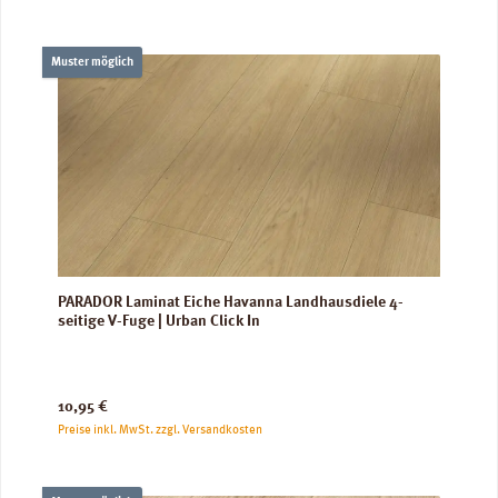
Muster möglich
PARADOR Laminat Eiche Havanna Landhausdiele 4-
seitige V-Fuge | Urban Click In
Regulärer Preis:
10,95 €
Preise inkl. MwSt. zzgl. Versandkosten