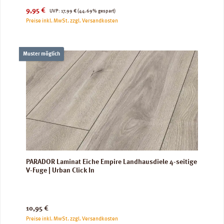
Verkaufspreis:
Regulärer Preis:
9,95 €
UVP:
17,99 €
(44.69% gespart)
Preise inkl. MwSt. zzgl. Versandkosten
Muster möglich
PARADOR Laminat Eiche Empire Landhausdiele 4-seitige
V-Fuge | Urban Click In
Regulärer Preis:
10,95 €
Preise inkl. MwSt. zzgl. Versandkosten