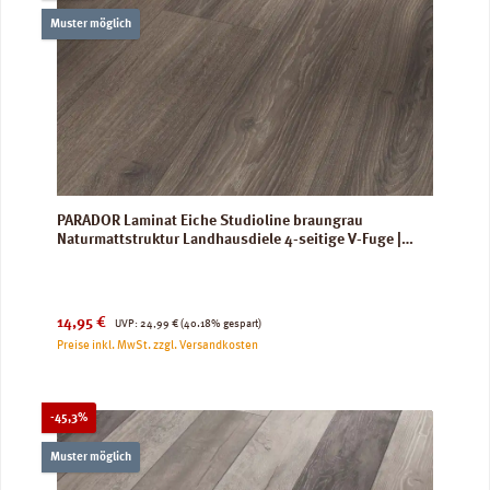
Muster möglich
PARADOR Laminat Eiche Studioline braungrau
Naturmattstruktur Landhausdiele 4-seitige V-Fuge |
Basic 600 XL
Verkaufspreis:
Regulärer Preis:
14,95 €
UVP:
24,99 €
(40.18% gespart)
Preise inkl. MwSt. zzgl. Versandkosten
Rabatt
-45,3%
Muster möglich