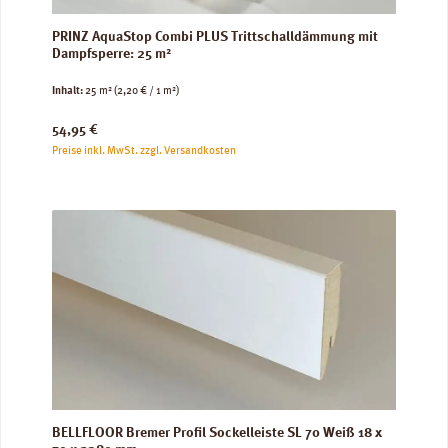
PRINZ AquaStop Combi PLUS Trittschalldämmung mit
Dampfsperre: 25 m²
Inhalt:
25 m²
(2,20 € / 1 m²)
Regulärer Preis:
54,95 €
Preise inkl. MwSt. zzgl. Versandkosten
BELLFLOOR Bremer Profil Sockelleiste SL 70 Weiß 18 x