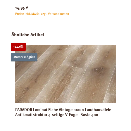
Regulärer Preis:
14,95 €
Preise inkl. MwSt. zzgl. Versandkosten
Produktgalerie überspringen
Ähnliche Artikel
Rabatt
-44,6%
Muster möglich
PARADOR Laminat Eiche Vintage braun Landhausdiele
Antikmattstruktur 4-seitige V-Fuge | Basic 400