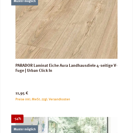
Muster möglich
PARADOR Laminat Eiche Aura Landhausdiele 4-seitige V-
Fuge | Urban Click In
Regulärer Preis:
11,95 €
Preise inkl. MwSt. zzgl. Versandkosten
Rabatt
-54%
Muster möglich