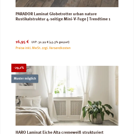
PARADOR Laminat Globetrotter urban nature
Rustikalstruktur 4-seitige Mini-V-Fuge | Trendtime 1
Verkaufspreis:
Regulärer Preis:
16,95 €
UVP:
30,99 €
(45.3% gespart)
Preise inkl. MwSt. zzgl. Versandkosten
Rabatt
-29,2%
Muster möglich
HARO Laminat Eiche Alta cremeweiß strukturiert