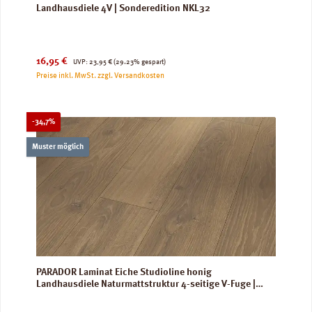
Landhausdiele 4V | Sonderedition NKL32
Verkaufspreis:
Regulärer Preis:
16,95 €
UVP:
23,95 €
(29.23% gespart)
Preise inkl. MwSt. zzgl. Versandkosten
Rabatt
-34,7%
Muster möglich
PARADOR Laminat Eiche Studioline honig
Landhausdiele Naturmattstruktur 4-seitige V-Fuge |
Classic 1050