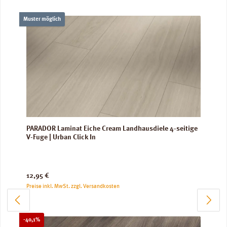
Muster möglich
PARADOR Laminat Eiche Cream Landhausdiele 4-seitige
V-Fuge | Urban Click In
Regulärer Preis:
12,95 €
Preise inkl. MwSt. zzgl. Versandkosten
Rabatt
-40,1%