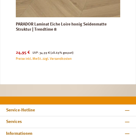
PARADOR Laminat Eiche Loire honig Seidenmatte
Struktur | Trendtime 8
Verkaufspreis:
Regulärer Preis:
24,95 €
UVP:
34,99 €
(28.69% gespart)
Preise inkl. MwSt. zzgl. Versandkosten
Service-Hotline
Services
Informationen