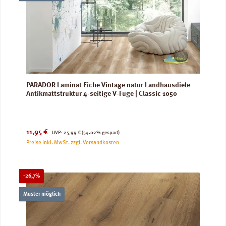
PARADOR Laminat Eiche Vintage natur Landhausdiele
Antikmattstruktur 4-seitige V-Fuge | Classic 1050
Verkaufspreis:
Regulärer Preis:
11,95 €
UVP:
25,99 €
(54.02% gespart)
Preise inkl. MwSt. zzgl. Versandkosten
Rabatt
-26,7%
Muster möglich