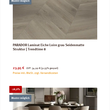
Muster möglich
PARADOR Laminat Eiche Loire grau Seidenmatte
Struktur | Trendtime 8
Verkaufspreis:
Regulärer Preis:
23,95 €
UVP:
34,99 €
(31.55% gespart)
Preise inkl. MwSt. zzgl. Versandkosten
Rabatt
-28,6%
Muster möglich