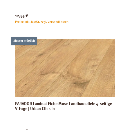
Regulärer Preis:
12,95 €
Preise inkl. MwSt. zzgl. Versandkosten
Muster möglich
PARADOR Laminat Eiche Muse Landhausdiele 4-seitige
V-Fuge | Urban Click In