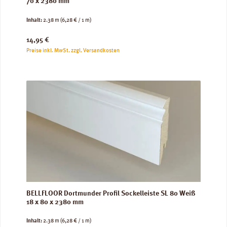
70 x 2380 mm
Inhalt:
2.38 m
(6,28 € / 1 m)
Regulärer Preis:
14,95 €
Preise inkl. MwSt. zzgl. Versandkosten
BELLFLOOR Dortmunder Profil Sockelleiste SL 80 Weiß
18 x 80 x 2380 mm
Inhalt:
2.38 m
(6,28 € / 1 m)