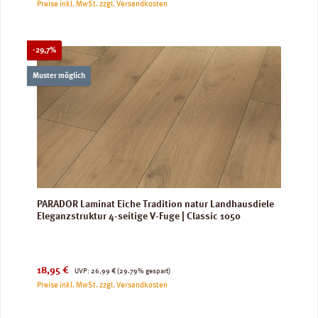
Preise inkl. MwSt. zzgl. Versandkosten
Rabatt
-29,7%
Muster möglich
PARADOR Laminat Eiche Tradition natur Landhausdiele
Eleganzstruktur 4-seitige V-Fuge | Classic 1050
Verkaufspreis:
Regulärer Preis:
18,95 €
UVP:
26,99 €
(29.79% gespart)
Preise inkl. MwSt. zzgl. Versandkosten