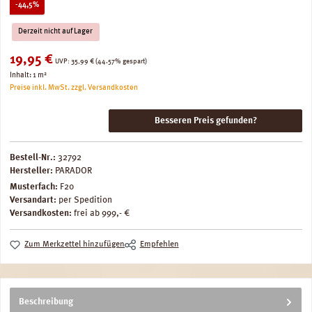
Rabatt
-44,5%
Derzeit nicht auf Lager
Verkaufspreis:
19,95 €
Regulärer Preis:
UVP:
35,99 €
(44.57% gespart)
Inhalt:
1 m²
Preise inkl. MwSt. zzgl. Versandkosten
Besseren Preis gefunden?
Bestell-Nr.:
32792
Hersteller:
PARADOR
Musterfach:
F20
Versandart:
per Spedition
Versandkosten:
frei ab 999,- €
Zum Merkzettel hinzufügen
Empfehlen
Beschreibung