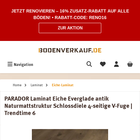
Zum Hauptinhalt springen
JETZT RENOVIEREN – 16% ZUSATZ-RABATT AUF ALLE
BÖDEN! • RABATT-CODE: RENO16
ZUR AKTION
Navigation
Home
Laminat
Eiche-Laminat
PARADOR Laminat Eiche Everglade antik
Naturmattstruktur Schlossdiele 4-seitige V-Fuge |
Trendtime 6
Bildergalerie überspringen