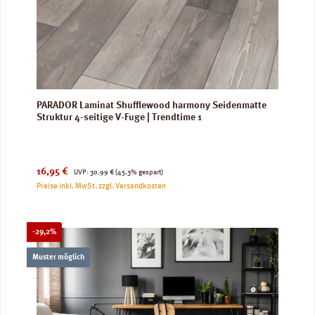
PARADOR Laminat Shufflewood harmony Seidenmatte
Struktur 4-seitige V-Fuge | Trendtime 1
Verkaufspreis:
Regulärer Preis:
16,95 €
UVP:
30,99 €
(45.3% gespart)
Preise inkl. MwSt. zzgl. Versandkosten
Rabatt
-29,2%
Muster möglich