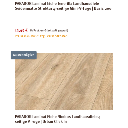
PARADOR Laminat Eiche Teneriffa Landhausdiele
Seidenmatte Struktur 4-seitige Mini-V-Fuge | Basic 200
Verkaufspreis:
Regulärer Preis:
12,45 €
UVP:
16,99 €
(26.72% gespart)
Preise inkl. MwSt. zzgl. Versandkosten
Muster möglich
PARADOR Laminat Eiche Nimbus Landhausdiele 4-
seitige V-Fuge | Urban Click In