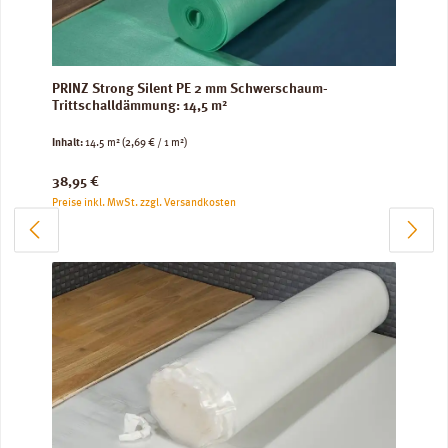
PRINZ Strong Silent PE 2 mm Schwerschaum-
Trittschalldämmung: 14,5 m²
Inhalt:
14.5 m²
(2,69 € / 1 m²)
Regulärer Preis:
38,95 €
Preise inkl. MwSt. zzgl. Versandkosten