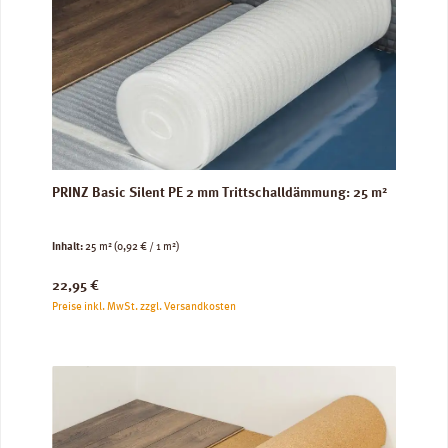
PRINZ Basic Silent PE 2 mm Trittschalldämmung: 25 m²
Inhalt:
25 m²
(0,92 € / 1 m²)
Regulärer Preis:
22,95 €
Preise inkl. MwSt. zzgl. Versandkosten