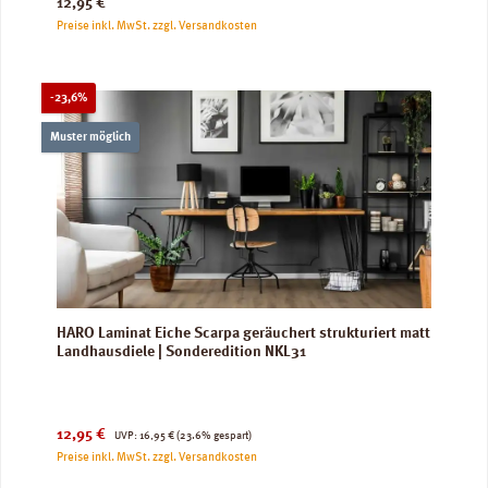
Regulärer Preis:
12,95 €
Preise inkl. MwSt. zzgl. Versandkosten
Rabatt
-23,6%
Muster möglich
HARO Laminat Eiche Scarpa geräuchert strukturiert matt
Landhausdiele | Sonderedition NKL31
Verkaufspreis:
Regulärer Preis:
12,95 €
UVP:
16,95 €
(23.6% gespart)
Preise inkl. MwSt. zzgl. Versandkosten