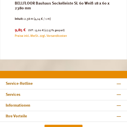
BELLFLOOR Bauhaus Sockelleiste SL 60 Weiß 18 x 60 x
2380 mm
Inhalt:
2.38 m
(4,14 € / 1 m)
Verkaufspreis:
Regulärer Preis:
9,85 €
UVP:
13,60 €
(27.57% gespart)
Preise inkl. MwSt. zzgl. Versandkosten
Service-Hotline
Services
Informationen
Ihre Vorteile