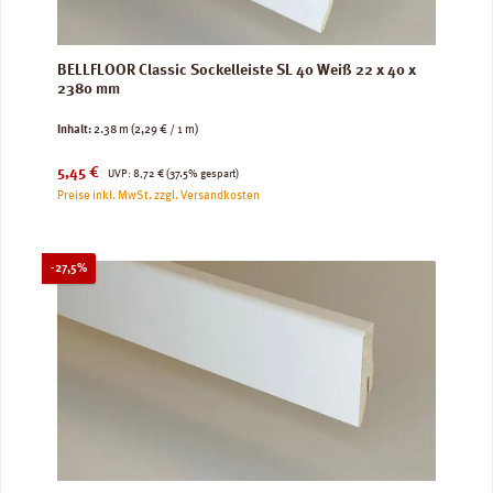
BELLFLOOR Classic Sockelleiste SL 40 Weiß 22 x 40 x
2380 mm
Inhalt:
2.38 m
(2,29 € / 1 m)
Verkaufspreis:
Regulärer Preis:
5,45 €
UVP:
8,72 €
(37.5% gespart)
Preise inkl. MwSt. zzgl. Versandkosten
Rabatt
-27,5%