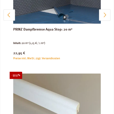
PRINZ Dampfbremse Aqua Stop: 20 m²
Inhalt:
20 m²
(1,15 € / 1 m²)
Regulärer Preis:
22,95 €
Preise inkl. MwSt. zzgl. Versandkosten
Rabatt
-37,5%