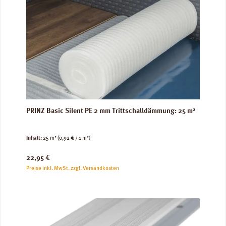
PRINZ Basic Silent PE 2 mm Trittschalldämmung: 25 m²
Inhalt:
25 m²
(0,92 € / 1 m²)
Regulärer Preis:
22,95 €
Preise inkl. MwSt. zzgl. Versandkosten