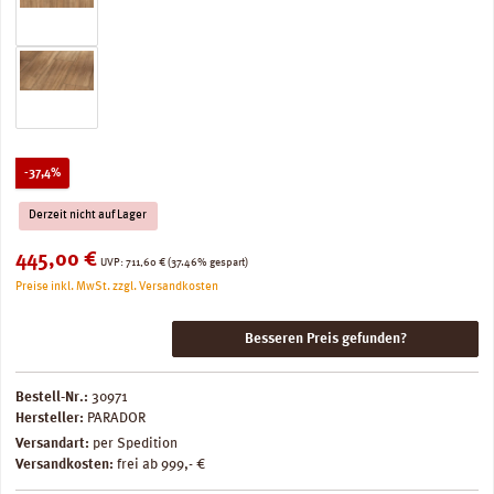
Rabatt
-37,4%
Derzeit nicht auf Lager
Verkaufspreis:
445,00 €
Regulärer Preis:
UVP:
711,60 €
(37.46% gespart)
Preise inkl. MwSt. zzgl. Versandkosten
Besseren Preis gefunden?
Bestell-Nr.:
30971
Hersteller:
PARADOR
Versandart:
per Spedition
Versandkosten:
frei ab 999,- €