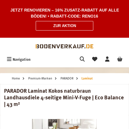
Zum Hauptinhalt springen
JETZT RENOVIEREN – 16% ZUSATZ-RABATT AUF ALLE
BÖDEN! • RABATT-CODE: RENO16
ZUR AKTION
Navigation
Home
Premium-Marken
PARADOR
Laminat
PARADOR Laminat Kokos naturbraun
Landhausdiele 4-seitige Mini-V-Fuge | Eco Balance
| 43 m²
Bildergalerie überspringen