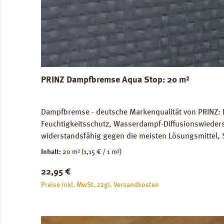
PRINZ Dampfbremse Aqua Stop: 20 m²
Dampfbremse - deutsche Markenqualität von PRINZ: 
Feuchtigkeitsschutz, Wasserdampf-Diffusionswieder
widerstandsfähig gegen die meisten Lösungsmittel, 
unbedenklich. Für Warmwasser-Fussbodenheizung gee
Inhalt:
20 m²
(1,15 € / 1 m²)
Versandkosten: 10 kg / Rolle. Verfügbare Downloa
Regulärer Preis:
22,95 €
Preise inkl. MwSt. zzgl. Versandkosten