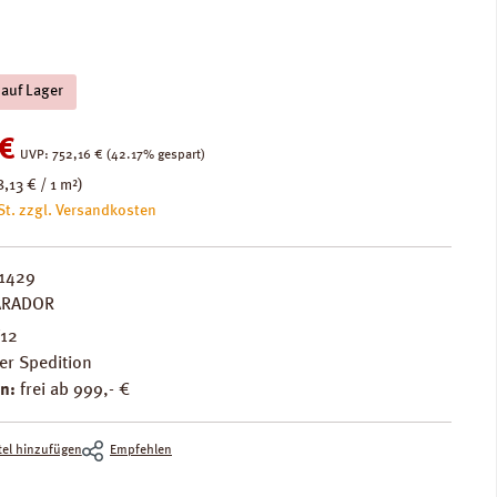
 auf Lager
:
€
Regulärer Preis:
UVP:
752,16 €
(42.17% gespart)
8,13 € / 1 m²)
St. zzgl. Versandkosten
1429
ARADOR
F12
er Spedition
n:
frei ab 999,- €
el hinzufügen
Empfehlen