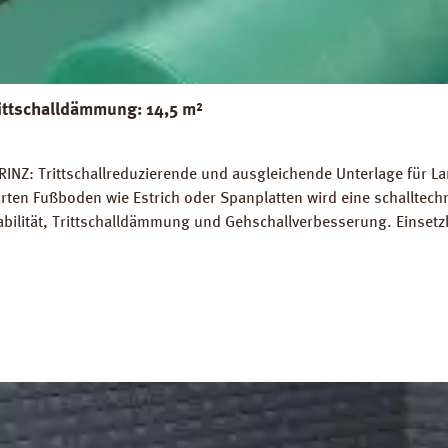
ittschalldämmung: 14,5 m²
INZ: Trittschallreduzierende und ausgleichende Unterlage für La
rten Fußboden wie Estrich oder Spanplatten wird eine schalltec
abilität, Trittschalldämmung und Gehschallverbesserung. Einsetz
rlegung auf Warmwasser-Fussbodenheizungen geeignet. Perfekter
 14,5 m². Trittschall-Verbesserung: 20 dB (ISO 140-8). Dichte: 
Z Strong Silent Verlegeanleitung PRINZ Strong Silent