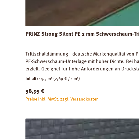
PRINZ Strong Silent PE 2 mm Schwerschaum-Tr
Trittschalldämmung - deutsche Markenqualität von PR
PE-Schwerschaum-Unterlage mit hoher Dichte. Bei ha
erzielt. Geeignet für hohe Anforderungen an Druckst
genutze Flächen) und im Objektbereich. Für die Ve
Inhalt:
14.5 m²
(2,69 € / 1 m²)
Abmessungen: Breite 100 cm, Länge 14,5 m: 1 Rolle =
Regulärer Preis:
38,95 €
unbedenklich. Verfügbare Downloads: Datenblatt PRIN
Preise inkl. MwSt. zzgl. Versandkosten