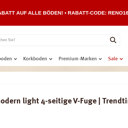
ABATT AUF ALLE BÖDEN! • RABATT-CODE: RENO1
boden
Korkboden
Premium-Marken
Sale
ern light 4-seitige V-Fuge | Trendti