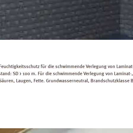
Feuchtigkeitsschutz für die schwimmende Verlegung von Laminat-
stand: SD > 100 m. Für die schwimmende Verlegung von Laminat-
Säuren, Laugen, Fette. Grundwasserneutral, Brandschutzklasse B
ignet. Abmessungen: Länge: 10 m, Breite 2 m, Stärke 200 mµ. 
ds: Datenblatt PRINZ Dampfbremse AquaStop Verlegeanleitung P