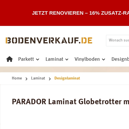
 Hauptinhalt springen
Zur Suche springen
Zur Hauptnavigation springen
JETZT RENOVIEREN – 16% ZUSATZ-R
Parkett
Laminat
Vinylboden
Design
Home
Laminat
Designlaminat
PARADOR Laminat Globetrotter mod