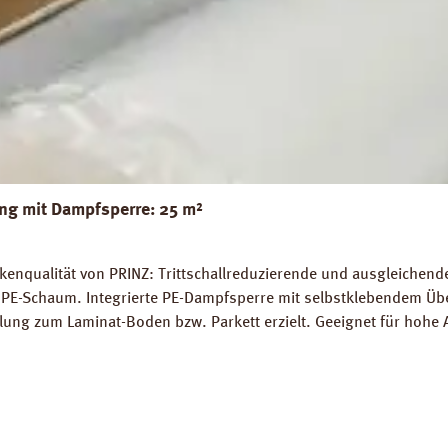
g mit Dampfsperre: 25 m²
nqualität von PRINZ: Trittschallreduzierende und ausgleichende 
PE-Schaum. Integrierte PE-Dampfsperre mit selbstklebendem Übe
lung zum Laminat-Boden bzw. Parkett erzielt. Geeignet für hohe 
 die schwimmende Verlegung von Fertigparkett und Laminatböden
gnet. Perfekter Ausgleich von Bodenunebenheiten bis zu 1 mm.
: 19 dB (ISO 140-8). Dichte: 25 kg / m³. FCKW- und HFCKW-frei. 
blatt PRINZ AquaStop Combi PLUS