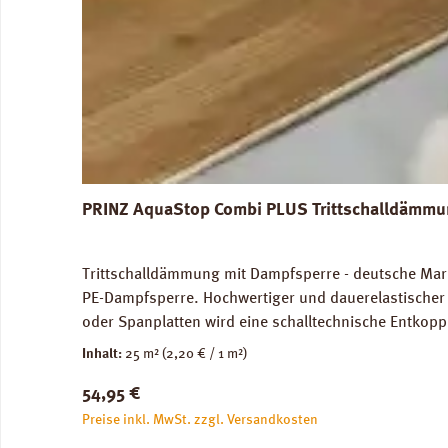
PRINZ AquaStop Combi PLUS Trittschalldämmun
Trittschalldämmung mit Dampfsperre - deutsche Marke
PE-Dampfsperre. Hochwertiger und dauerelastischer 
oder Spanplatten wird eine schalltechnische Entkopp
Trittschalldämmung und Gehschallverbesserung. Für
Inhalt:
25 m²
(2,20 € / 1 m²)
Verlegung auf Warmwasser-Fussbodenheizungen geei
Regulärer Preis:
54,95 €
2,2 mm, 1 Rolle = 25,0 m². Trittschall-Verbesserung
Verlegeanleitung PRINZ AquaStop Combi PLUS Daten
Preise inkl. MwSt. zzgl. Versandkosten