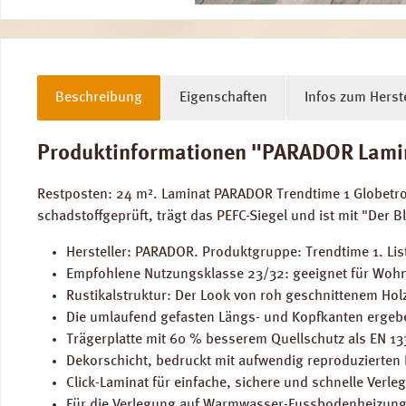
Beschreibung
Eigenschaften
Infos zum Herste
Produktinformationen "PARADOR Laminat
Restposten: 24 m². Laminat PARADOR Trendtime 1 Globetro
schadstoffgeprüft, trägt das PEFC-Siegel und ist mit "Der
Hersteller: PARADOR. Produktgruppe: Trendtime 1. List
Empfohlene Nutzungsklasse 23/32: geeignet für Wohn
Rustikalstruktur: Der Look von roh geschnittenem Holz
Die umlaufend gefasten Längs- und Kopfkanten ergeben
Trägerplatte mit 60 % besserem Quellschutz als EN 1
Dekorschicht, bedruckt mit aufwendig reproduzierten
Click-Laminat für einfache, sichere und schnelle Verle
Für die Verlegung auf Warmwasser-Fussbodenheizung