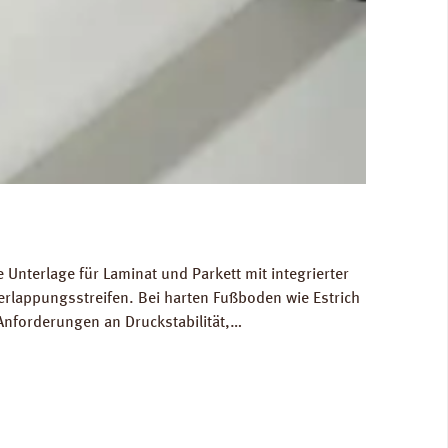
Unterlage für Laminat und Parkett mit integrierter
rlappungsstreifen. Bei harten Fußboden wie Estrich
Anforderungen an Druckstabilität,
 in normal frequentierten Räumen. Für die
 Abmessungen: Breite 100 cm, Länge 25,0 m, Stärke
Ökologisch unbedenklich. Verfügbare Downloads: