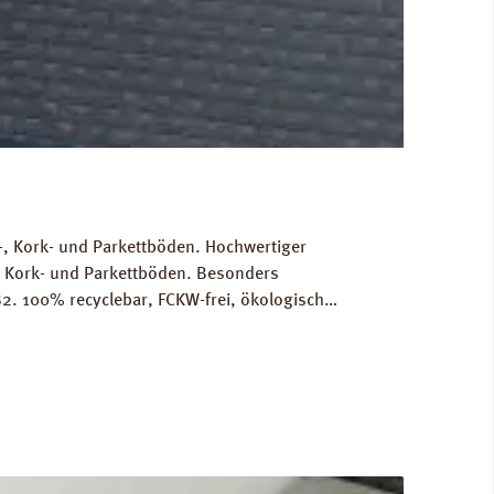
, Kork- und Parkettböden. Hochwertiger
, Kork- und Parkettböden. Besonders
2. 100% recyclebar, FCKW-frei, ökologisch
Gewicht als Grundlage für die Berechnung der
RINZ Dampfbremse AquaStop