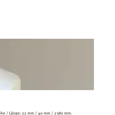
Gewicht als Grundlage für die Berechnung der
RINZ Dampfbremse AquaStop
 Höhe / Länge: 22 mm / 40 mm / 2380 mm.