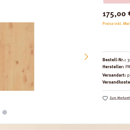
Regulärer Pre
175,00 
Preise inkl. Mw
Bestell-Nr.:
3
Hersteller:
P
Versandart:
p
Versandkoste
Zum Merkzett