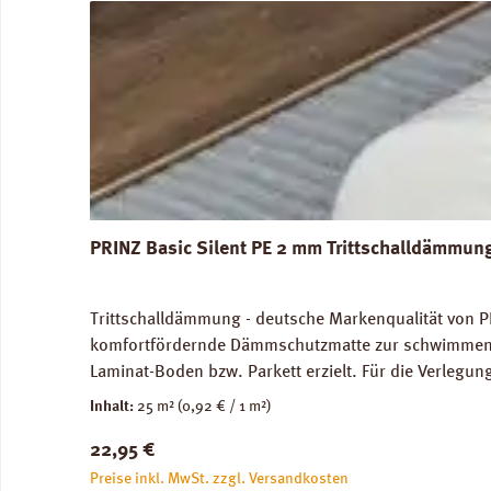
PRINZ Basic Silent PE 2 mm Trittschalldämmun
Trittschalldämmung - deutsche Markenqualität von P
komfortfördernde Dämmschutzmatte zur schwimmenden
Laminat-Boden bzw. Parkett erzielt. Für die Verleg
Abmessungen: Breite 100 cm, Länge 25 m: 1 Rolle = 2
Inhalt:
25 m²
(0,92 € / 1 m²)
unbedenklich. Verfügbare Downloads: Verlegeanleitun
Regulärer Preis:
22,95 €
Preise inkl. MwSt. zzgl. Versandkosten