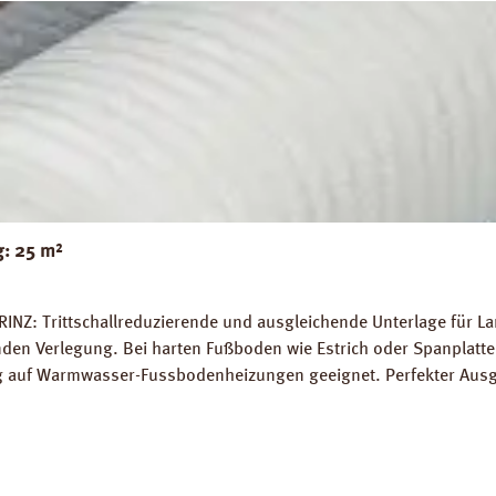
g: 25 m²
RINZ: Trittschallreduzierende und ausgleichende Unterlage für 
 Verlegung. Bei harten Fußboden wie Estrich oder Spanplatten
ung auf Warmwasser-Fussbodenheizungen geeignet. Perfekter Aus
5 m² Trittschall-Verbesserung: 16 dB (ISO 140-8). Dichte: 25 k
g PRINZ Basic Silent Datenblatt PRINZ Basic Silent