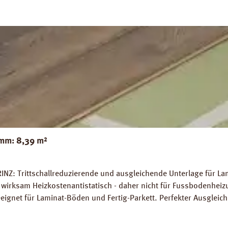
mm: 8,39 m²
INZ: Trittschallreduzierende und ausgleichende Unterlage für La
wirksam Heizkostenantistatisch - daher nicht für Fussbodenhe
gnet für Laminat-Böden und Fertig-Parkett. Perfekter Ausglei
 7 %. Hohe Belastungsfähigkeit von bis zu 7 t / m². Abmessunge
platten Verlegeanleitung PRINZ Naturdämmplatten