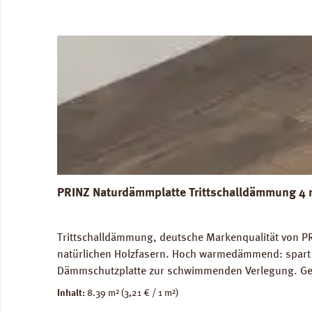
PRINZ Naturdämmplatte Trittschalldämmung 4 
Trittschalldämmung, deutsche Markenqualität von PR
natürlichen Holzfasern. Hoch warmedämmend: spart 
Dämmschutzplatte zur schwimmenden Verlegung. Geei
Trittschalldämmung: 19 dB, Gehschallverbesserung:
Inhalt:
8.39 m²
(3,21 € / 1 m²)
Verfügbare Downloads: Datenblatt PRINZ Naturdämm