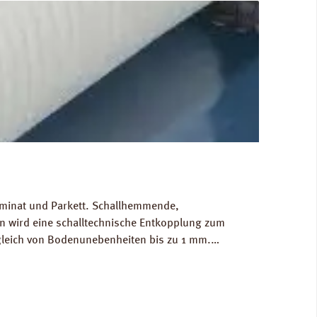
Laminat und Parkett. Schallhemmende,
 wird eine schalltechnische Entkopplung zum
gleich von Bodenunebenheiten bis zu 1 mm.
g/m³. FCKW- und HFCKW-frei. Ökologisch