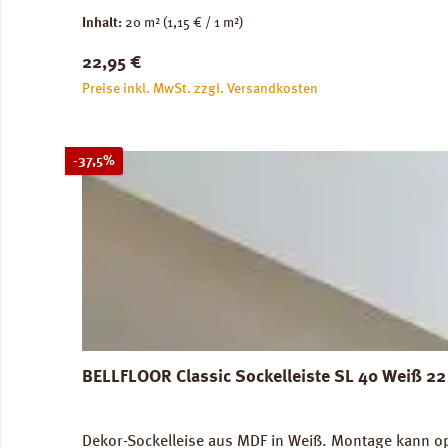
unbedenklich. Für Warmwasser-Fussbodenheizung gee
Inhalt:
20 m²
(1,15 € / 1 m²)
Versandkosten: 10 kg / Rolle. Verfügbare Downloa
Regulärer Preis:
22,95 €
Preise inkl. MwSt. zzgl. Versandkosten
Rabatt
-37,5%
BELLFLOOR Classic Sockelleiste SL 40 Weiß 2
Dekor-Sockelleise aus MDF in Weiß. Montage kann o