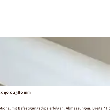
ignet. Abmessungen: Länge: 10 m, Breite 2 m, Stärke 200 mµ. 
ds: Datenblatt PRINZ Dampfbremse AquaStop Verlegeanleitung P
2 x 40 x 2380 mm
ptional mit Befestigungsclips erfolgen. Abmessungen: Breite /