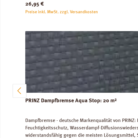
Regulärer Preis:
26,95 €
Preise inkl. MwSt. zzgl. Versandkosten
PRINZ Dampfbremse Aqua Stop: 20 m²
Dampfbremse - deutsche Markenqualität von PRINZ: 
Feuchtigkeitsschutz, Wasserdampf-Diffusionswieder
widerstandsfähig gegen die meisten Lösungsmittel, 