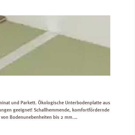
minat und Parkett. Ökologische Unterbodenplatte aus
izungen geeignet! Schallhemmende, komfortfördernde
ch von Bodenunebenheiten bis 2 mm.
n: Breite 590 mm, Länge 790 mm, Stärke: 4 mm.