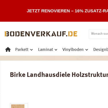
 Hauptinhalt springen
Zur Suche springen
Zur Hauptnavigation springen
JETZT RENOVIEREN – 16% ZUSATZ-R
Parkett
Laminat
Vinylboden
Design
Birke Landhausdiele Holzstruktur
Bildergalerie überspringen