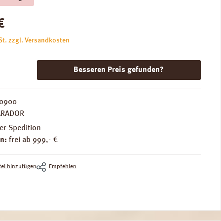
is:
€
St. zzgl. Versandkosten
Besseren Preis gefunden?
0900
ARADOR
er Spedition
n:
frei ab 999,- €
el hinzufügen
Empfehlen