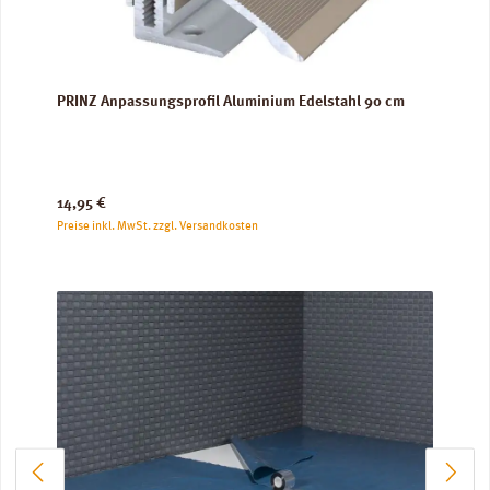
PRINZ Anpassungsprofil Aluminium Edelstahl 90 cm
Regulärer Preis:
14,95 €
Preise inkl. MwSt. zzgl. Versandkosten