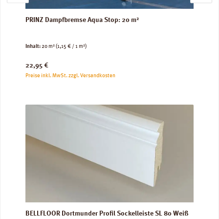
PRINZ Dampfbremse Aqua Stop: 20 m²
Inhalt:
20 m²
(1,15 € / 1 m²)
Regulärer Preis:
22,95 €
Preise inkl. MwSt. zzgl. Versandkosten
BELLFLOOR Dortmunder Profil Sockelleiste SL 80 Weiß