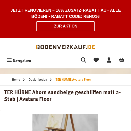
Zum Hauptinhalt springen
JETZT RENOVIEREN – 16% ZUSATZ-RABATT AUF ALLE
BÖDEN! • RABATT-CODE: RENO16
ZUR AKTION
Navigation
Home
Designboden
TER HÜRNE Avatara Floor
TER HÜRNE Ahorn sandbeige geschliffen matt 2-
Stab | Avatara Floor
Bildergalerie überspringen