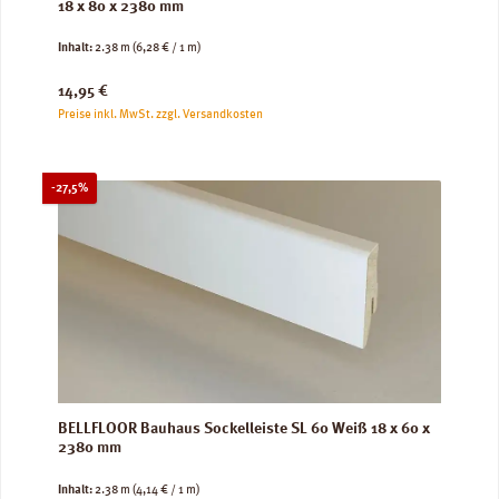
18 x 80 x 2380 mm
Inhalt:
2.38 m
(6,28 € / 1 m)
Regulärer Preis:
14,95 €
Preise inkl. MwSt. zzgl. Versandkosten
Rabatt
-27,5%
BELLFLOOR Bauhaus Sockelleiste SL 60 Weiß 18 x 60 x
2380 mm
Inhalt:
2.38 m
(4,14 € / 1 m)