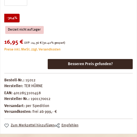
Rabatt
-30,4%
Derzeit nicht auf Lager
Verkaufspreis:
16,95 €
Regulärer Preis:
UVP:
24,36 €
(30.42% gespart)
Preise inkl. MwSt. zzgl. Versandkosten
Besseren Preis gefunden?
Bestell-Nr.:
15012
Hersteller:
TER HÜRNE
EAN:
4012853101458
Hersteller-Nr.:
1901170012
Versandart:
per Spedition
Versandkosten:
frei ab 999,- €
Zum Merkzettel hinzufügen
Empfehlen