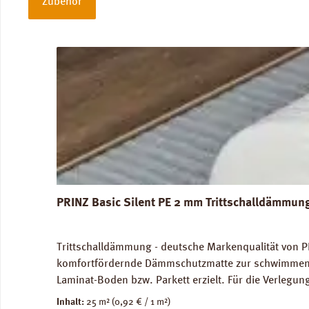
Zubehör
Produktgalerie überspringen
PRINZ Basic Silent PE 2 mm Trittschalldämmun
Trittschalldämmung - deutsche Markenqualität von P
komfortfördernde Dämmschutzmatte zur schwimmenden
Laminat-Boden bzw. Parkett erzielt. Für die Verleg
Abmessungen: Breite 100 cm, Länge 25 m: 1 Rolle = 2
Inhalt:
25 m²
(0,92 € / 1 m²)