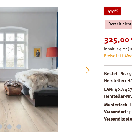
Rabatt
-41,1%
Derzeit nicht
Verkaufspreis
325,00
Inhalt:
24 m²
(1
Preise inkl. Mw
Bestell-Nr.:
5
Hersteller:
H
EAN:
4018427
Hersteller-Nr
Musterfach:
Versandart:
p
Versandkoste