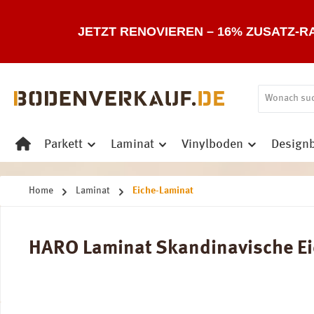
 Hauptinhalt springen
Zur Suche springen
Zur Hauptnavigation springen
JETZT RENOVIEREN – 16% ZUSATZ-R
Parkett
Laminat
Vinylboden
Design
Home
Laminat
Eiche-Laminat
HARO Laminat Skandinavische Eich