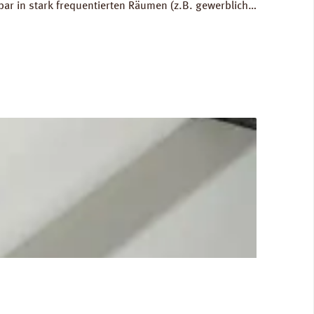
bar in stark frequentierten Räumen (z.B. gewerblich
 Ausgleich von Bodenunebenheiten bis zu 1 mm.
80 kg/m³. FCKW- und HFCKW-frei. Ökologisch