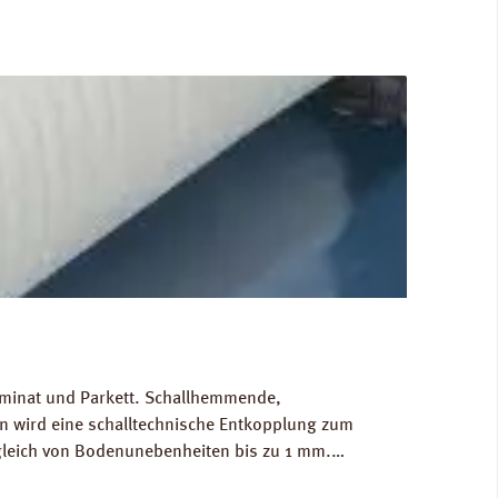
Laminat und Parkett. Schallhemmende,
 wird eine schalltechnische Entkopplung zum
gleich von Bodenunebenheiten bis zu 1 mm.
g/m³. FCKW- und HFCKW-frei. Ökologisch