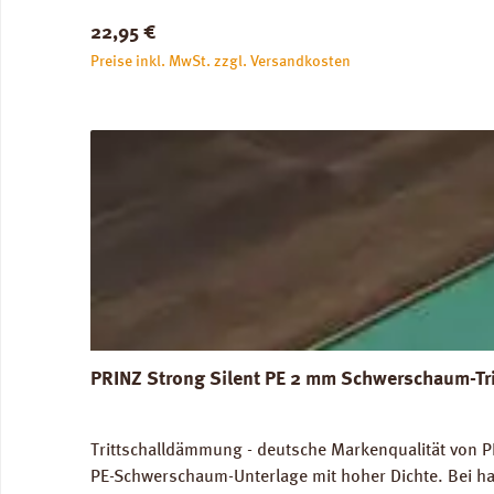
unbedenklich. Verfügbare Downloads: Verlegeanleitun
Regulärer Preis:
22,95 €
Preise inkl. MwSt. zzgl. Versandkosten
PRINZ Strong Silent PE 2 mm Schwerschaum-Tr
Trittschalldämmung - deutsche Markenqualität von PR
PE-Schwerschaum-Unterlage mit hoher Dichte. Bei ha