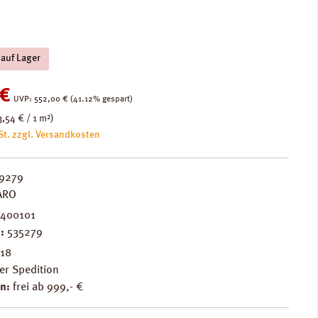
 auf Lager
:
 €
Regulärer Preis:
UVP:
552,00 €
(41.12% gespart)
3,54 € / 1 m²)
St. zzgl. Versandkosten
9279
ARO
400101
.:
535279
F18
er Spedition
n:
frei ab 999,- €