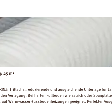
g: 25 m²
RINZ: Trittschallreduzierende und ausgleichende Unterlage für 
 Verlegung. Bei harten Fußboden wie Estrich oder Spanplatten
ung auf Warmwasser-Fussbodenheizungen geeignet. Perfekter Aus
5 m² Trittschall-Verbesserung: 16 dB (ISO 140-8). Dichte: 25 k