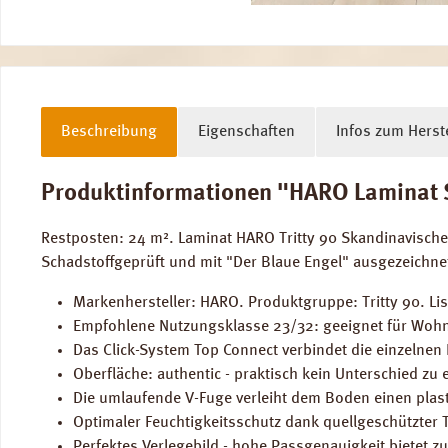
Beschreibung
Eigenschaften
Infos zum Herste
Produktinformationen "HARO Laminat Sk
Restposten: 24 m². Laminat HARO Tritty 90 Skandinavisch
Schadstoffgeprüft und mit "Der Blaue Engel" ausgezeichn
Markenhersteller: HARO. Produktgruppe: Tritty 90. Lis
Empfohlene Nutzungsklasse 23/32: geeignet für Wohn
Das Click-System Top Connect verbindet die einzelnen
Oberfläche: authentic - praktisch kein Unterschied zu
Die umlaufende V-Fuge verleiht dem Boden einen plast
Optimaler Feuchtigkeitsschutz dank quellgeschützter 
Perfektes Verlegebild - hohe Passgenauigkeit bietet zu