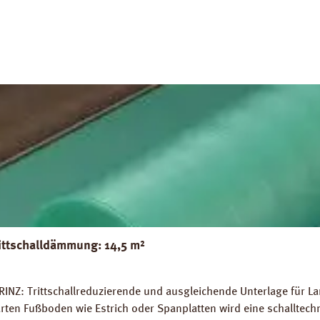
g PRINZ Basic Silent Datenblatt PRINZ Basic Silent
ittschalldämmung: 14,5 m²
INZ: Trittschallreduzierende und ausgleichende Unterlage für La
rten Fußboden wie Estrich oder Spanplatten wird eine schalltec