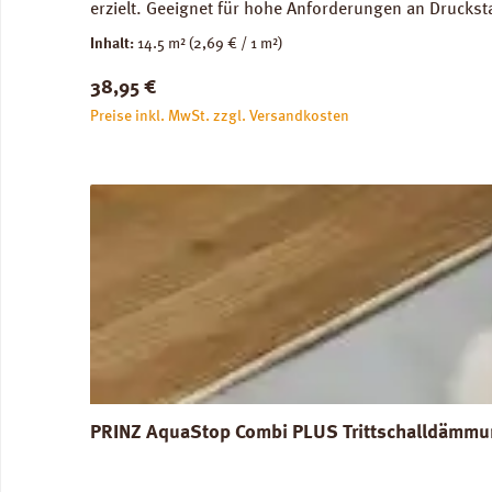
erzielt. Geeignet für hohe Anforderungen an Druckst
genutze Flächen) und im Objektbereich. Für die Ve
Inhalt:
14.5 m²
(2,69 € / 1 m²)
Abmessungen: Breite 100 cm, Länge 14,5 m: 1 Rolle =
Regulärer Preis:
38,95 €
unbedenklich. Verfügbare Downloads: Datenblatt PRIN
Preise inkl. MwSt. zzgl. Versandkosten
PRINZ AquaStop Combi PLUS Trittschalldämmun