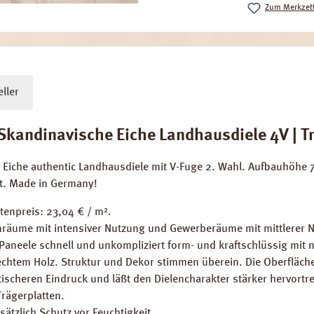
Zum Merkzett
ller
andinavische Eiche Landhausdiele 4V | Tri
e Eiche authentic Landhausdiele mit V-Fuge 2. Wahl. Aufbauhöh
et. Made in Germany!
tenpreis: 23,04 € / m².
räume mit intensiver Nutzung und Gewerberäume mit mittlerer 
 Paneele schnell und unkompliziert form- und kraftschlüssig mit
 echtem Holz. Struktur und Dekor stimmen überein. Die Oberfläche
ischeren Eindruck und läßt den Dielencharakter stärker hervortre
Trägerplatten.
sätzlich Schutz vor Feuchtigkeit.