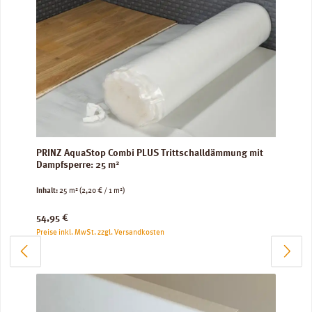
PRINZ AquaStop Combi PLUS Trittschalldämmung mit
Dampfsperre: 25 m²
Inhalt:
25 m²
(2,20 € / 1 m²)
Regulärer Preis:
54,95 €
Preise inkl. MwSt. zzgl. Versandkosten