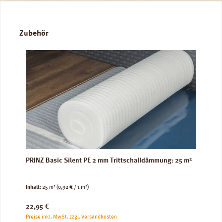
Produktgalerie überspringen
Zubehör
PRINZ Basic Silent PE 2 mm Trittschalldämmung: 25 m²
Inhalt:
25 m²
(0,92 € / 1 m²)
Regulärer Preis:
22,95 €
Preise inkl. MwSt. zzgl. Versandkosten