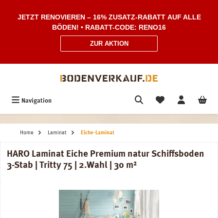
Zum Hauptinhalt springen
JETZT RENOVIEREN – 16% ZUSATZ-RABATT AUF ALLE
BÖDEN! • RABATT-CODE: RENO16
ZUR AKTION
Navigation
Home
Laminat
Eiche-Laminat
HARO Laminat Eiche Premium natur Schiffsboden
3-Stab | Tritty 75 | 2.Wahl | 30 m²
Bildergalerie überspringen