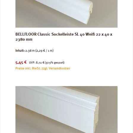
BELLFLOOR Classic Sockelleiste SL 40 Weiß 22 x 40 x
2380 mm
Inhalt:
2.38 m
(2,29 € / 1 m)
Verkaufspreis:
Regulärer Preis:
5,45 €
UVP:
8,72 €
(37.5% gespart)
Preise inkl. MwSt. zzgl. Versandkosten