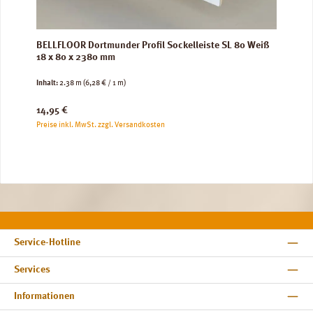
BELLFLOOR Dortmunder Profil Sockelleiste SL 80 Weiß
18 x 80 x 2380 mm
Inhalt:
2.38 m
(6,28 € / 1 m)
Regulärer Preis:
14,95 €
Preise inkl. MwSt. zzgl. Versandkosten
Service-Hotline
Services
Informationen