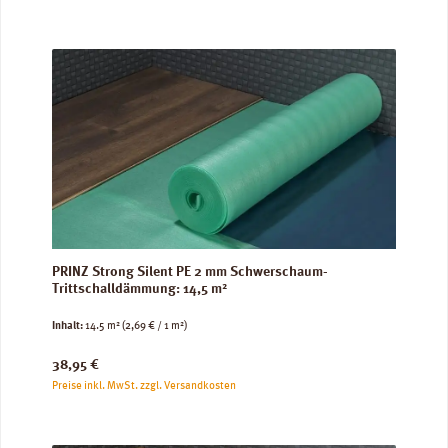
PRINZ Strong Silent PE 2 mm Schwerschaum-
Trittschalldämmung: 14,5 m²
Inhalt:
14.5 m²
(2,69 € / 1 m²)
Regulärer Preis:
38,95 €
Preise inkl. MwSt. zzgl. Versandkosten