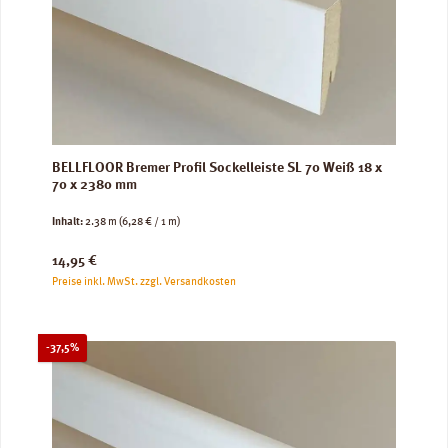
BELLFLOOR Bremer Profil Sockelleiste SL 70 Weiß 18 x
70 x 2380 mm
Inhalt:
2.38 m
(6,28 € / 1 m)
Regulärer Preis:
14,95 €
Preise inkl. MwSt. zzgl. Versandkosten
Rabatt
-37,5%