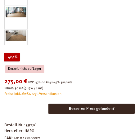
Rabatt
-42,4%
Derzeit nicht auf Lager
Verkaufspreis:
275,00 €
Regulärer Preis:
UVP:
478,00 €
(42.47% gespart)
Inhalt:
30 m²
(9,17 € / 1 m²)
Preise inkl. MwSt. zzgl. Versandkosten
Besseren Preis gefunden?
Bestell-Nr.:
59276
Hersteller:
HARO
EAN:
4018427400071