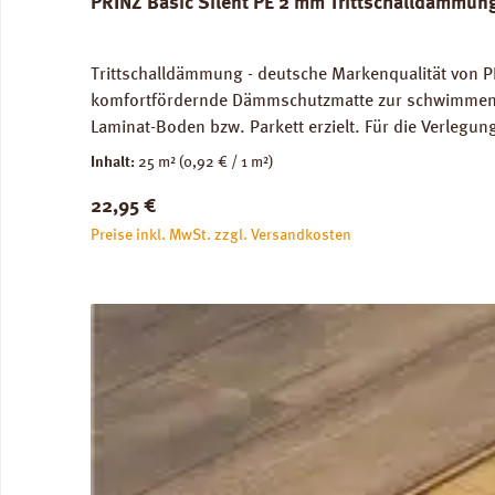
PRINZ Basic Silent PE 2 mm Trittschalldämmun
Trittschalldämmung - deutsche Markenqualität von P
komfortfördernde Dämmschutzmatte zur schwimmenden
Laminat-Boden bzw. Parkett erzielt. Für die Verleg
Abmessungen: Breite 100 cm, Länge 25 m: 1 Rolle = 2
Inhalt:
25 m²
(0,92 € / 1 m²)
unbedenklich. Verfügbare Downloads: Verlegeanleitun
Regulärer Preis:
22,95 €
Preise inkl. MwSt. zzgl. Versandkosten