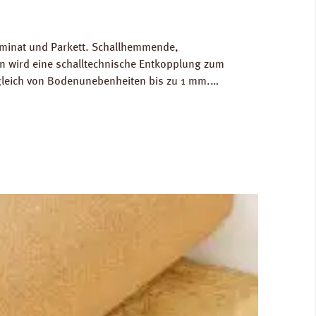
Laminat und Parkett. Schallhemmende,
 wird eine schalltechnische Entkopplung zum
gleich von Bodenunebenheiten bis zu 1 mm.
g/m³. FCKW- und HFCKW-frei. Ökologisch