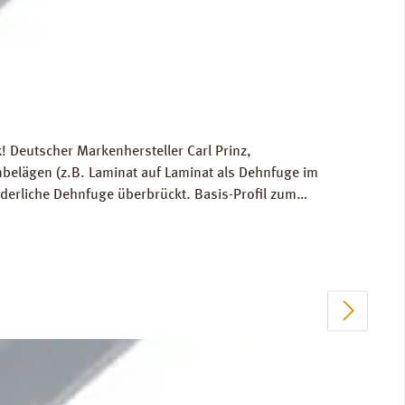
 Deutscher Markenhersteller Carl Prinz,
elägen (z.B. Laminat auf Laminat als Dehnfuge im
rderliche Dehnfuge überbrückt. Basis-Profil zum
age für die Berechnung der Versandkosten: 0,6 kg /