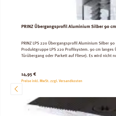
PRINZ Übergangsprofil Aluminium Silber 90 cm
PRINZ LPS 220 Übergangsprofil Aluminium Silber 90 c
Produktgruppe LPS 220 Profilsystem. 90 cm langes 
Türübergang oder Parkett auf Fliese). Es wird nicht 
Verschrauben, Verdübeln oder Verkleben. Deck-Profi
Stück.
Regulärer Preis:
14,95 €
Preise inkl. MwSt. zzgl. Versandkosten