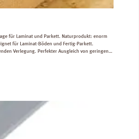
lage für Laminat und Parkett. Naturprodukt: enorm
eignet für Laminat-Böden und Fertig-Parkett.
nden Verlegung. Perfekter Ausgleich von geringen
ine hervorragende schalltechnische Entkopplung zum
: Datenblatt PRINZ Rollenkork Verlegeanleitung PRINZ