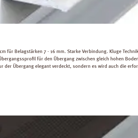
m für Belagstärken 7 - 16 mm. Starke Verbindung. Kluge Technik!
Übergangssprofil für den Übergang zwischen gleich hohen Bodenb
nur der Übergang elegant verdeckt, sondern es wird auch die erfo
l in Aluminium Silberoptik zum Verschrauben. Gewicht als Grundl