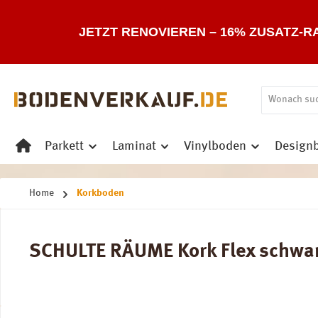
 Hauptinhalt springen
Zur Suche springen
Zur Hauptnavigation springen
JETZT RENOVIEREN – 16% ZUSATZ-R
Parkett
Laminat
Vinylboden
Design
Home
Korkboden
SCHULTE RÄUME Kork Flex schwarz 