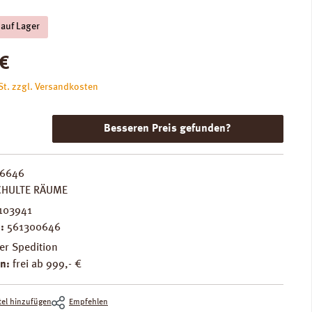
 auf Lager
is:
€
St. zzgl. Versandkosten
Besseren Preis gefunden?
6646
CHULTE RÄUME
103941
.:
561300646
er Spedition
n:
frei ab 999,- €
el hinzufügen
Empfehlen