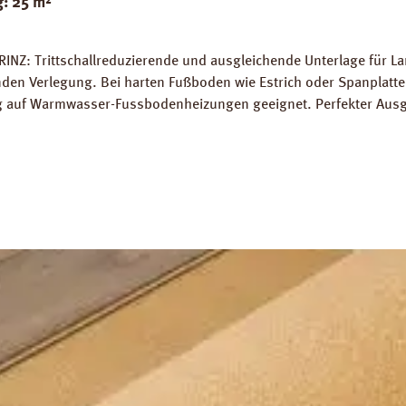
g: 25 m²
RINZ: Trittschallreduzierende und ausgleichende Unterlage für 
 Verlegung. Bei harten Fußboden wie Estrich oder Spanplatten
ung auf Warmwasser-Fussbodenheizungen geeignet. Perfekter Aus
5 m² Trittschall-Verbesserung: 16 dB (ISO 140-8). Dichte: 25 k
g PRINZ Basic Silent Datenblatt PRINZ Basic Silent