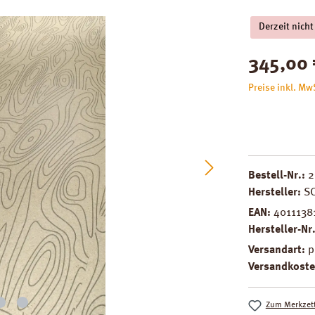
Derzeit nicht
Regulärer Pre
345,00 
Preise inkl. Mw
Bestell-Nr.:
2
Hersteller:
S
EAN:
4011138
Hersteller-Nr
Versandart:
p
Versandkoste
Zum Merkzett