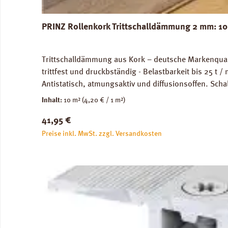
PRINZ Rollenkork Trittschalldämmung 2 mm: 10
Trittschalldämmung aus Kork – deutsche Markenquali
trittfest und druckbständig - Belastbarkeit bis 25 t
Antistatisch, atmungsaktiv und diffusionsoffen. S
Bodenunebenheiten. Bei harten Fußboden wie Estric
Inhalt:
10 m²
(4,20 € / 1 m²)
Laminat-Boden bzw. Parkett erzielt. Abmessungen: Br
Regulärer Preis:
41,95 €
Rollenkork
Preise inkl. MwSt. zzgl. Versandkosten