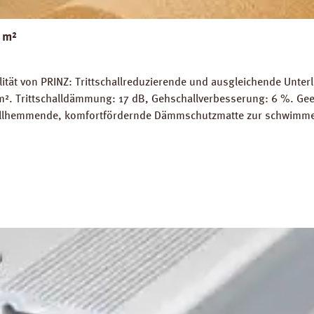
 m²
tät von PRINZ: Trittschallreduzierende und ausgleichende Unter
 / m². Trittschalldämmung: 17 dB, Gehschallverbesserung: 6 %. Ge
challhemmende, komfortfördernde Dämmschutzmatte zur schwimme
h, Spanplatten, Dielenbolen etc. wird durch die Kork-Dämmung e
eite 100 cm, Länge 10 m. 1 Rolle = 10 m². Verfügbare Downloads