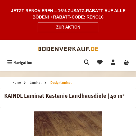
Zum Hauptinhalt springen
JETZT RENOVIEREN – 16% ZUSATZ-RABATT AUF ALLE
BÖDEN! • RABATT-CODE: RENO16
ZUR AKTION
Navigation
Home
Laminat
Designlaminat
KAINDL Laminat Kastanie Landhausdiele | 40 m²
Bildergalerie überspringen