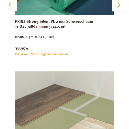
PRINZ Strong Silent PE 2 mm Schwerschaum-
Trittschalldämmung: 14,5 m²
Inhalt:
14.5 m²
(2,69 € / 1 m²)
Regulärer Preis:
38,95 €
Preise inkl. MwSt. zzgl. Versandkosten