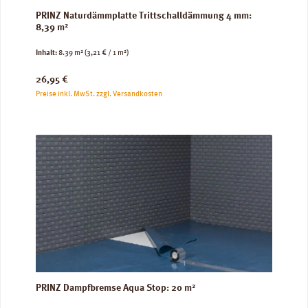
PRINZ Naturdämmplatte Trittschalldämmung 4 mm:
8,39 m²
Inhalt:
8.39 m²
(3,21 € / 1 m²)
Regulärer Preis:
26,95 €
Preise inkl. MwSt. zzgl. Versandkosten
PRINZ Dampfbremse Aqua Stop: 20 m²