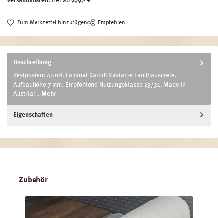
Versandkosten:
frei ab 999,- €
Zum Merkzettel hinzufügen
Empfehlen
Beschreibung
Restposten: 40 m². Laminat Kaindl Kastanie Landhausdiele.
Aufbauhöhe 7 mm. Empfohlene Nutzungsklasse 23/31. Made in
Austria!…
Mehr
Eigenschaften
Produktgalerie überspringen
Zubehör