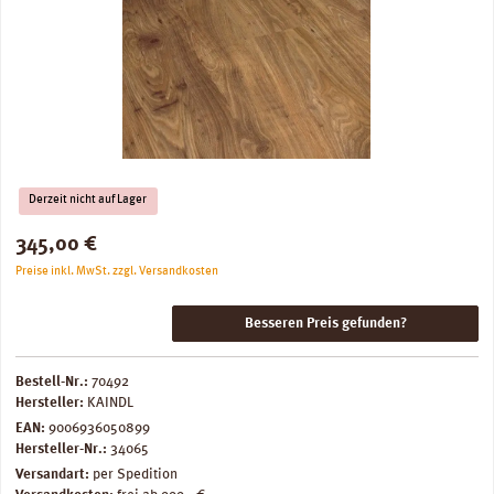
Derzeit nicht auf Lager
Regulärer Preis:
345,00 €
Preise inkl. MwSt. zzgl. Versandkosten
Besseren Preis gefunden?
Bestell-Nr.:
70492
Hersteller:
KAINDL
EAN:
9006936050899
Hersteller-Nr.:
34065
Versandart:
per Spedition