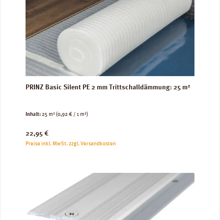
PRINZ Basic Silent PE 2 mm Trittschalldämmung: 25 m²
Inhalt:
25 m²
(0,92 € / 1 m²)
Regulärer Preis:
22,95 €
Preise inkl. MwSt. zzgl. Versandkosten