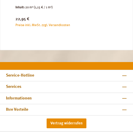
Inhalt:
20 m²
(1,15 € / 1 m²)
Regulärer Preis:
22,95 €
Preise inkl. MwSt. zzgl. Versandkosten
Service-Hotline
Services
Informationen
Ihre Vorteile
Vertrag widerrufen