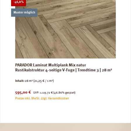
Rabatt
-46,8%
Muster möglich
PARADOR Laminat Multiplank Mix natur
Rustikalstruktur 4-seitige V-Fuge | Trendtime 3 | 28 m²
Inhalt:
28 m²
(21,25 € / 1 m²)
Verkaufspreis:
Regulärer Preis:
595,00 €
UVP:
1.119,72 €
(46.86% gespart)
Preise inkl. MwSt. zzgl. Versandkosten