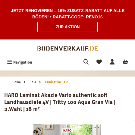
Zum Hauptinhalt springen
JETZT RENOVIEREN – 16% ZUSATZ-RABATT AUF ALLE
BÖDEN! • RABATT-CODE: RENO16
ZUR AKTION
Navigation
Home
Sale
Laminat im Sale
HARO Laminat Akazie Vario authentic soft
Landhausdiele 4V | Tritty 100 Aqua Gran Via |
2.Wahl | 18 m²
Bildergalerie überspringen