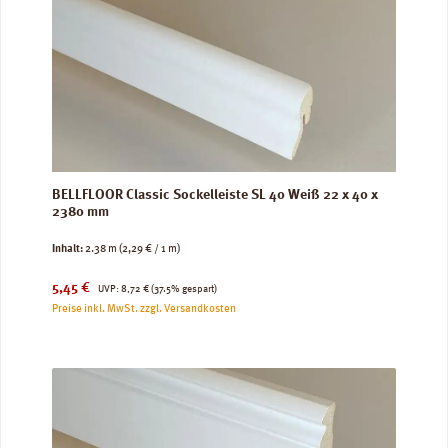
BELLFLOOR Classic Sockelleiste SL 40 Weiß 22 x 40 x
2380 mm
Inhalt:
2.38 m
(2,29 € / 1 m)
Verkaufspreis:
Regulärer Preis:
5,45 €
UVP:
8,72 €
(37.5% gespart)
Preise inkl. MwSt. zzgl. Versandkosten