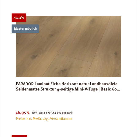
Rabatt
-17,2%
Muster möglich
PARADOR Laminat Eiche Horizont natur Landhausdiele
Seidenmatte Struktur 4-seitige Mini-V-Fuge | Basic 600
XS
Verkaufspreis:
Regulärer Preis:
16,95 €
UVP:
20,49 €
(17.28% gespart)
Preise inkl. MwSt. zzgl. Versandkosten