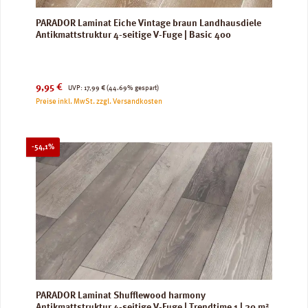
PARADOR Laminat Eiche Vintage braun Landhausdiele
Antikmattstruktur 4-seitige V-Fuge | Basic 400
Verkaufspreis:
Regulärer Preis:
9,95 €
UVP:
17,99 €
(44.69% gespart)
Preise inkl. MwSt. zzgl. Versandkosten
Rabatt
-54,1%
PARADOR Laminat Shufflewood harmony
Antikmattstruktur 4-seitige V-Fuge | Trendtime 1 | 20 m²