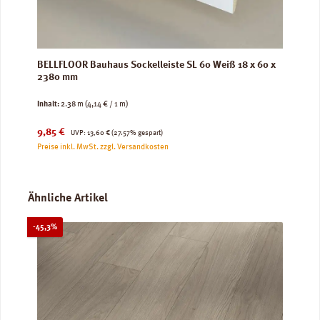
BELLFLOOR Bauhaus Sockelleiste SL 60 Weiß 18 x 60 x
2380 mm
Inhalt:
2.38 m
(4,14 € / 1 m)
Verkaufspreis:
Regulärer Preis:
9,85 €
UVP:
13,60 €
(27.57% gespart)
Preise inkl. MwSt. zzgl. Versandkosten
Produktgalerie überspringen
Ähnliche Artikel
Rabatt
-45,3%