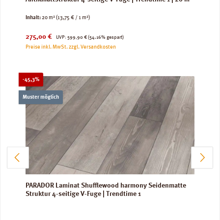
Inhalt:
20 m²
(13,75 € / 1 m²)
Verkaufspreis:
Regulärer Preis:
275,00 €
UVP:
599,90 €
(54.16% gespart)
Preise inkl. MwSt. zzgl. Versandkosten
Rabatt
-45,3%
Muster möglich
PARADOR Laminat Shufflewood harmony Seidenmatte
Struktur 4-seitige V-Fuge | Trendtime 1