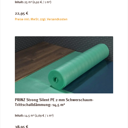
Inhalt:
25 m²
(0,92 € / 1 m²)
Regulärer Preis:
22,95 €
Preise inkl. MwSt. zzgl. Versandkosten
PRINZ Strong Silent PE 2 mm Schwerschaum-
Trittschalldämmung: 14,5 m²
Inhalt:
14.5 m²
(2,69 € / 1 m²)
Regulärer Preis:
38,95 €