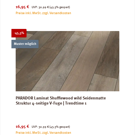
Verkaufspreis:
Regulärer Preis:
16,95 €
UVP:
30,99 €
(45.3% gespart)
Preise inkl. MwSt. zzgl. Versandkosten
Rabatt
-45,3%
Muster möglich
PARADOR Laminat Shufflewood wild Seidenmatte
Struktur 4-seitige V-Fuge | Trendtime 1
Verkaufspreis:
Regulärer Preis:
16,95 €
UVP:
30,99 €
(45.3% gespart)
Preise inkl. MwSt. zzgl. Versandkosten