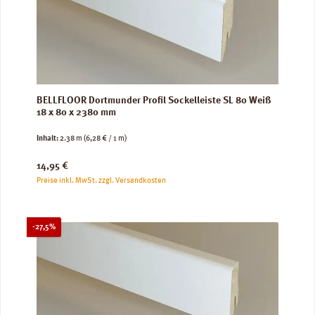
BELLFLOOR Dortmunder Profil Sockelleiste SL 80 Weiß
18 x 80 x 2380 mm
Inhalt:
2.38 m
(6,28 € / 1 m)
Regulärer Preis:
14,95 €
Preise inkl. MwSt. zzgl. Versandkosten
Rabatt
-27,5%