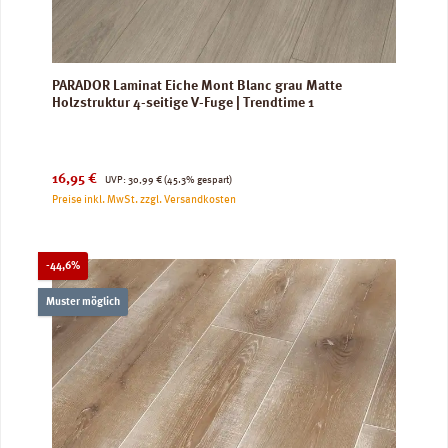
PARADOR Laminat Eiche Mont Blanc grau Matte
Holzstruktur 4-seitige V-Fuge | Trendtime 1
Verkaufspreis:
Regulärer Preis:
16,95 €
UVP:
30,99 €
(45.3% gespart)
Preise inkl. MwSt. zzgl. Versandkosten
Rabatt
-44,6%
Muster möglich