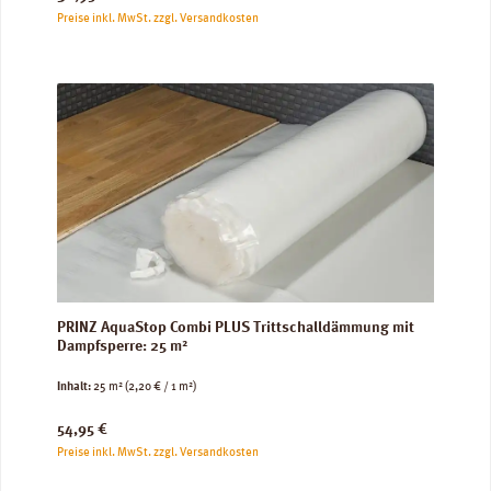
Preise inkl. MwSt. zzgl. Versandkosten
PRINZ AquaStop Combi PLUS Trittschalldämmung mit
Dampfsperre: 25 m²
Inhalt:
25 m²
(2,20 € / 1 m²)
Regulärer Preis:
54,95 €
Preise inkl. MwSt. zzgl. Versandkosten