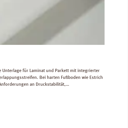
Unterlage für Laminat und Parkett mit integrierter
rlappungsstreifen. Bei harten Fußboden wie Estrich
Anforderungen an Druckstabilität,
 in normal frequentierten Räumen. Für die
 Abmessungen: Breite 100 cm, Länge 25,0 m, Stärke
Ökologisch unbedenklich. Verfügbare Downloads: