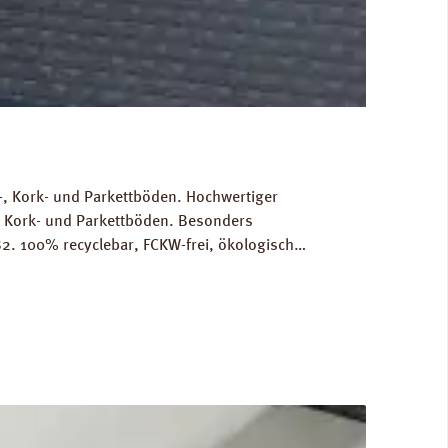
, Kork- und Parkettböden. Hochwertiger
, Kork- und Parkettböden. Besonders
2. 100% recyclebar, FCKW-frei, ökologisch
Gewicht als Grundlage für die Berechnung der
RINZ Dampfbremse AquaStop