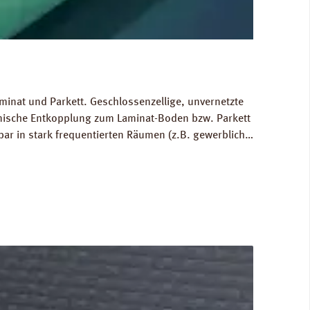
minat und Parkett. Geschlossenzellige, unvernetzte
hnische Entkopplung zum Laminat-Boden bzw. Parkett
bar in stark frequentierten Räumen (z.B. gewerblich
 Ausgleich von Bodenunebenheiten bis zu 1 mm.
80 kg/m³. FCKW- und HFCKW-frei. Ökologisch