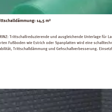
ittschalldämmung: 14,5 m²
INZ: Trittschallreduzierende und ausgleichende Unterlage für La
rten Fußboden wie Estrich oder Spanplatten wird eine schalltec
abilität, Trittschalldämmung und Gehschallverbesserung. Einsetz
rlegung auf Warmwasser-Fussbodenheizungen geeignet. Perfekter
 14,5 m². Trittschall-Verbesserung: 20 dB (ISO 140-8). Dichte: 
Z Strong Silent Verlegeanleitung PRINZ Strong Silent