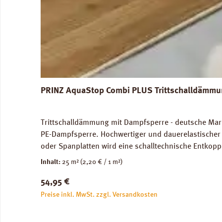
PRINZ AquaStop Combi PLUS Trittschalldämmun
Trittschalldämmung mit Dampfsperre - deutsche Marke
PE-Dampfsperre. Hochwertiger und dauerelastischer 
oder Spanplatten wird eine schalltechnische Entkopp
Trittschalldämmung und Gehschallverbesserung. Für
Inhalt:
25 m²
(2,20 € / 1 m²)
Verlegung auf Warmwasser-Fussbodenheizungen geei
Regulärer Preis:
54,95 €
2,2 mm, 1 Rolle = 25,0 m². Trittschall-Verbesserung
Verlegeanleitung PRINZ AquaStop Combi PLUS Daten
Preise inkl. MwSt. zzgl. Versandkosten