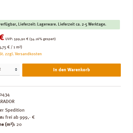
verfügbar, Lieferzeit: Lagerware. Lieferzeit ca. 2-5 Werktage.
:
€
Regulärer Preis:
UVP:
599,90 €
(54.16% gespart)
3,75 € / 1 m²)
St. zzgl. Versandkosten
In den Warenkorb
0434
ARADOR
er Spedition
n:
frei ab 999,- €
e (m²):
20