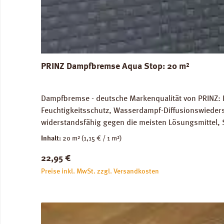
PRINZ Dampfbremse Aqua Stop: 20 m²
Dampfbremse - deutsche Markenqualität von PRINZ: 
Feuchtigkeitsschutz, Wasserdampf-Diffusionswieder
widerstandsfähig gegen die meisten Lösungsmittel, 
unbedenklich. Für Warmwasser-Fussbodenheizung gee
Inhalt:
20 m²
(1,15 € / 1 m²)
Versandkosten: 10 kg / Rolle. Verfügbare Downloa
Regulärer Preis:
22,95 €
Preise inkl. MwSt. zzgl. Versandkosten