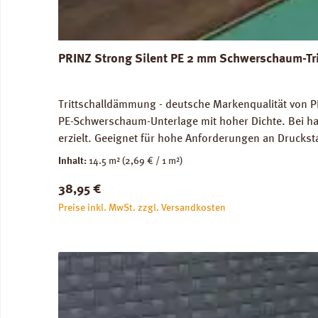
PRINZ Strong Silent PE 2 mm Schwerschaum-Tr
Trittschalldämmung - deutsche Markenqualität von PR
PE-Schwerschaum-Unterlage mit hoher Dichte. Bei ha
erzielt. Geeignet für hohe Anforderungen an Druckst
genutze Flächen) und im Objektbereich. Für die Ve
Inhalt:
14.5 m²
(2,69 € / 1 m²)
Abmessungen: Breite 100 cm, Länge 14,5 m: 1 Rolle =
Regulärer Preis:
38,95 €
unbedenklich. Verfügbare Downloads: Datenblatt PRIN
Preise inkl. MwSt. zzgl. Versandkosten