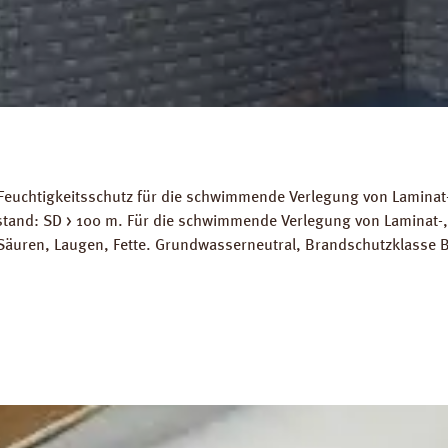
Feuchtigkeitsschutz für die schwimmende Verlegung von Laminat-
stand: SD > 100 m. Für die schwimmende Verlegung von Laminat-
Säuren, Laugen, Fette. Grundwasserneutral, Brandschutzklasse B
ignet. Abmessungen: Länge: 10 m, Breite 2 m, Stärke 200 mµ. 
ds: Datenblatt PRINZ Dampfbremse AquaStop Verlegeanleitung P