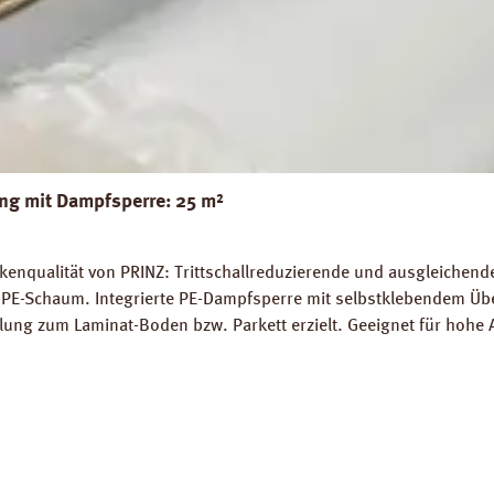
g mit Dampfsperre: 25 m²
nqualität von PRINZ: Trittschallreduzierende und ausgleichende 
PE-Schaum. Integrierte PE-Dampfsperre mit selbstklebendem Übe
lung zum Laminat-Boden bzw. Parkett erzielt. Geeignet für hohe 
 die schwimmende Verlegung von Fertigparkett und Laminatböden
gnet. Perfekter Ausgleich von Bodenunebenheiten bis zu 1 mm.
: 19 dB (ISO 140-8). Dichte: 25 kg / m³. FCKW- und HFCKW-frei. 
blatt PRINZ AquaStop Combi PLUS