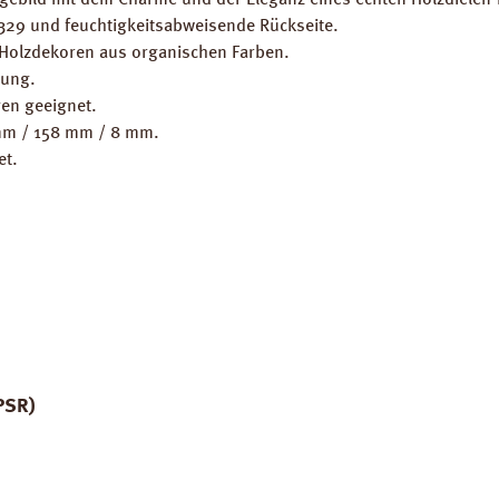
gebild mit dem Charme und der Eleganz eines echten Holzdielen-B
3329 und feuchtigkeitsabweisende Rückseite.
 Holzdekoren aus organischen Farben.
gung.
en geeignet.
 mm / 158 mm / 8 mm.
et.
PSR)