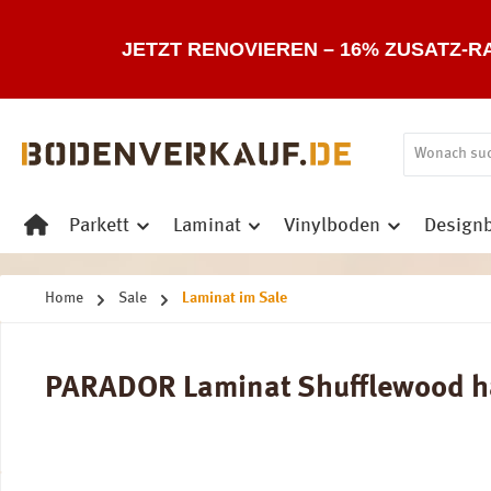
 Hauptinhalt springen
Zur Suche springen
Zur Hauptnavigation springen
JETZT RENOVIEREN – 16% ZUSATZ-R
Parkett
Laminat
Vinylboden
Design
Home
Sale
Laminat im Sale
PARADOR Laminat Shufflewood har