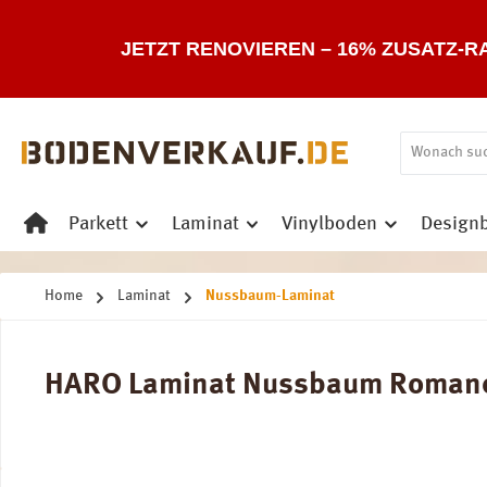
 Hauptinhalt springen
Zur Suche springen
Zur Hauptnavigation springen
JETZT RENOVIEREN – 16% ZUSATZ-R
Parkett
Laminat
Vinylboden
Design
Home
Laminat
Nussbaum-Laminat
HARO Laminat Nussbaum Romano La