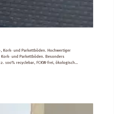
, Kork- und Parkettböden. Hochwertiger
, Kork- und Parkettböden. Besonders
2. 100% recyclebar, FCKW-frei, ökologisch
Gewicht als Grundlage für die Berechnung der
RINZ Dampfbremse AquaStop