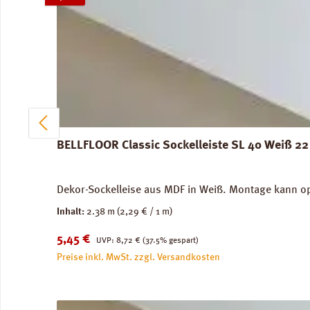
BELLFLOOR Classic Sockelleiste SL 40 Weiß 2
Dekor-Sockelleise aus MDF in Weiß. Montage kann o
Inhalt:
2.38 m
(2,29 € / 1 m)
Verkaufspreis:
Regulärer Preis:
5,45 €
UVP:
8,72 €
(37.5% gespart)
Preise inkl. MwSt. zzgl. Versandkosten