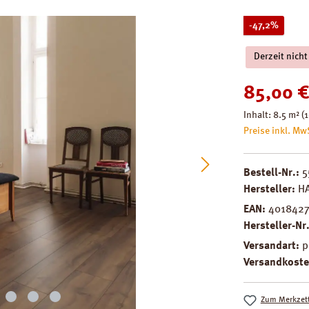
Rabatt
-47,2%
Derzeit nicht
Verkaufspreis
85,00 
Inhalt:
8.5 m²
(1
Preise inkl. Mw
Bestell-Nr.:
5
Hersteller:
H
EAN:
4018427
Hersteller-Nr
Versandart:
p
Versandkoste
Zum Merkzett