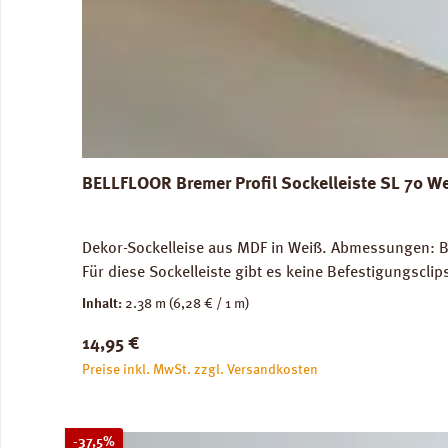
BELLFLOOR Bremer Profil Sockelleiste SL 70 W
Dekor-Sockelleise aus MDF in Weiß. Abmessungen: Br
Für diese Sockelleiste gibt es keine Befestigungscli
Inhalt:
2.38 m
(6,28 € / 1 m)
Regulärer Preis:
14,95 €
Preise inkl. MwSt. zzgl. Versandkosten
Rabatt
-37,5%