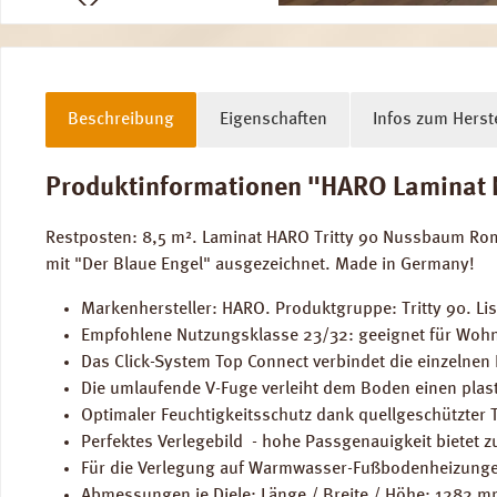
Beschreibung
Eigenschaften
Infos zum Herste
Produktinformationen "HARO Laminat N
Restposten: 8,5 m². Laminat HARO Tritty 90 Nussbaum Ro
mit "Der Blaue Engel" ausgezeichnet. Made in Germany!
Markenhersteller: HARO. Produktgruppe: Tritty 90. Lis
Empfohlene Nutzungsklasse 23/32: geeignet für Wohn
Das Click-System Top Connect verbindet die einzelnen
Die umlaufende V-Fuge verleiht dem Boden einen plast
Optimaler Feuchtigkeitsschutz dank quellgeschützter 
Perfektes Verlegebild - hohe Passgenauigkeit bietet zu
Für die Verlegung auf Warmwasser-Fußbodenheizunge
Abmessungen je Diele: Länge / Breite / Höhe: 1282 