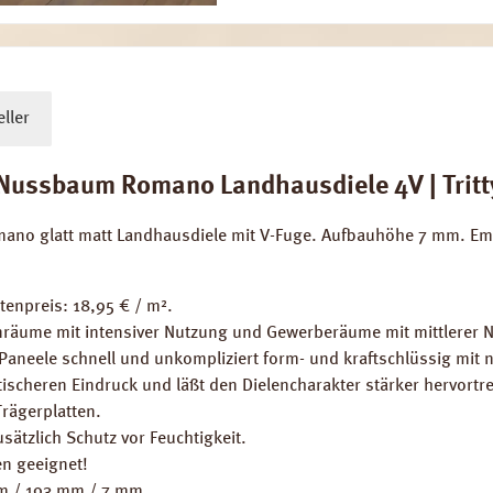
ller
ussbaum Romano Landhausdiele 4V | Tritty
mano glatt matt Landhausdiele mit V-Fuge. Aufbauhöhe 7 mm. Em
tenpreis: 18,95 € / m².
räume mit intensiver Nutzung und Gewerberäume mit mittlerer 
 Paneele schnell und unkompliziert form- und kraftschlüssig mit
ischeren Eindruck und läßt den Dielencharakter stärker hervortre
Trägerplatten.
sätzlich Schutz vor Feuchtigkeit.
n geeignet!
mm / 193 mm / 7 mm.