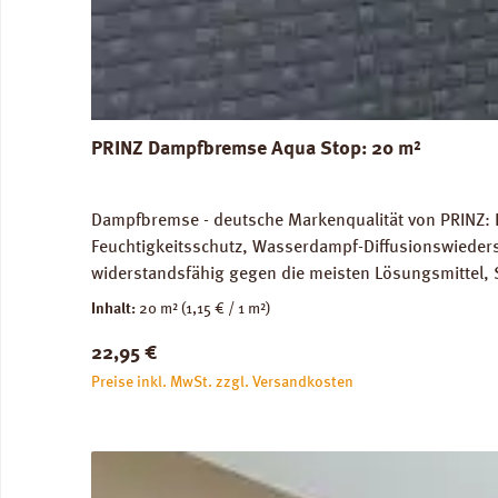
PRINZ Dampfbremse Aqua Stop: 20 m²
Dampfbremse - deutsche Markenqualität von PRINZ: 
Feuchtigkeitsschutz, Wasserdampf-Diffusionswieder
widerstandsfähig gegen die meisten Lösungsmittel, 
unbedenklich. Für Warmwasser-Fussbodenheizung gee
Inhalt:
20 m²
(1,15 € / 1 m²)
Versandkosten: 10 kg / Rolle. Verfügbare Downloa
Regulärer Preis:
22,95 €
Preise inkl. MwSt. zzgl. Versandkosten