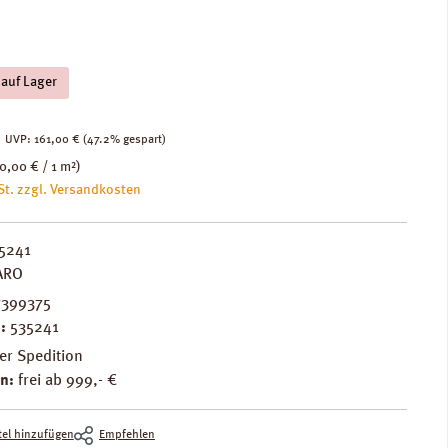
 auf Lager
:
€
Regulärer Preis:
UVP:
161,00 €
(47.2% gespart)
0,00 € / 1 m²)
St. zzgl. Versandkosten
5241
ARO
399375
.:
535241
er Spedition
n:
frei ab 999,- €
el hinzufügen
Empfehlen