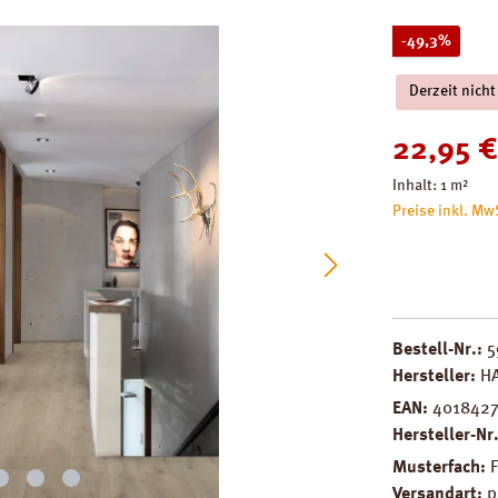
Rabatt
-49,3%
Derzeit nicht
Verkaufspreis
22,95 €
Inhalt:
1 m²
Preise inkl. Mw
Bestell-Nr.:
5
Hersteller:
H
EAN:
401842
Hersteller-Nr
Musterfach:
Versandart:
p