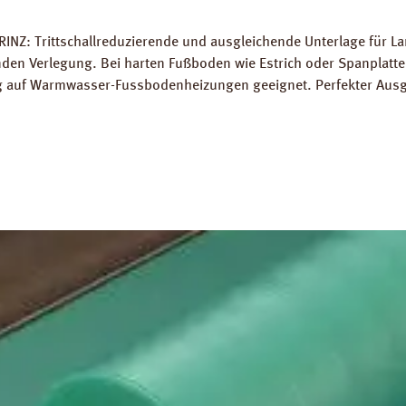
RINZ: Trittschallreduzierende und ausgleichende Unterlage für 
 Verlegung. Bei harten Fußboden wie Estrich oder Spanplatten
ung auf Warmwasser-Fussbodenheizungen geeignet. Perfekter Aus
5 m² Trittschall-Verbesserung: 16 dB (ISO 140-8). Dichte: 25 k
g PRINZ Basic Silent Datenblatt PRINZ Basic Silent