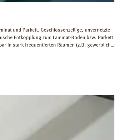
minat und Parkett. Geschlossenzellige, unvernetzte
hnische Entkopplung zum Laminat-Boden bzw. Parkett
bar in stark frequentierten Räumen (z.B. gewerblich
 Ausgleich von Bodenunebenheiten bis zu 1 mm.
80 kg/m³. FCKW- und HFCKW-frei. Ökologisch