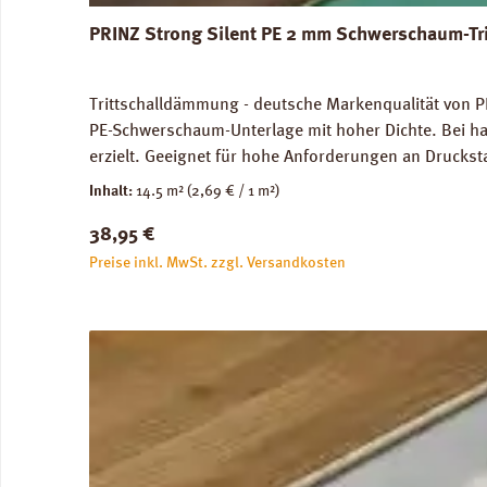
PRINZ Strong Silent PE 2 mm Schwerschaum-Tr
Trittschalldämmung - deutsche Markenqualität von PR
PE-Schwerschaum-Unterlage mit hoher Dichte. Bei ha
erzielt. Geeignet für hohe Anforderungen an Druckst
genutze Flächen) und im Objektbereich. Für die Ve
Inhalt:
14.5 m²
(2,69 € / 1 m²)
Abmessungen: Breite 100 cm, Länge 14,5 m: 1 Rolle =
Regulärer Preis:
38,95 €
unbedenklich. Verfügbare Downloads: Datenblatt PRIN
Preise inkl. MwSt. zzgl. Versandkosten