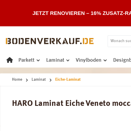
 Hauptinhalt springen
Zur Suche springen
Zur Hauptnavigation springen
JETZT RENOVIEREN – 16% ZUSATZ-R
Parkett
Laminat
Vinylboden
Design
Home
Laminat
Eiche-Laminat
HARO Laminat Eiche Veneto mocca 