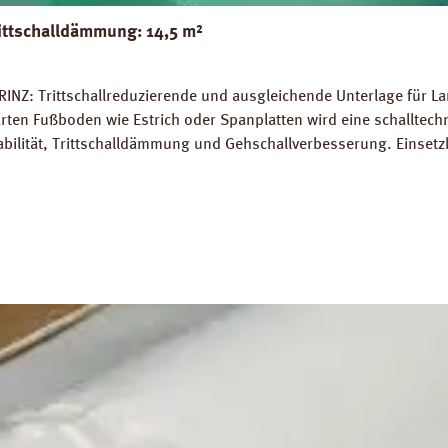
ittschalldämmung: 14,5 m²
INZ: Trittschallreduzierende und ausgleichende Unterlage für La
rten Fußboden wie Estrich oder Spanplatten wird eine schalltec
abilität, Trittschalldämmung und Gehschallverbesserung. Einsetz
rlegung auf Warmwasser-Fussbodenheizungen geeignet. Perfekter
 14,5 m². Trittschall-Verbesserung: 20 dB (ISO 140-8). Dichte: 
Z Strong Silent Verlegeanleitung PRINZ Strong Silent