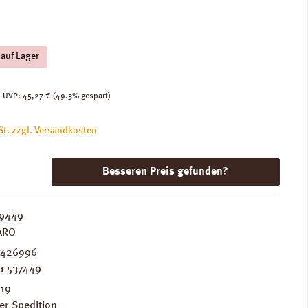
 auf Lager
:
Regulärer Preis:
UVP:
45,27 €
(49.3% gespart)
St. zzgl. Versandkosten
Besseren Preis gefunden?
9449
ARO
7426996
.:
537449
F19
er Spedition