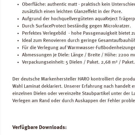
Oberfläche: authentic matt - praktisch kein Unterschi
zusätzlich einen leichten Glanzeffekt in der Pore.
Aufgrund der hochquellvergüteten aquaReject Trägerpla
Durch SurfaceProtect beständig gegen Microkratzer.
Perfektes Verlegebild - hohe Passgenauigkeit bietet zu
Ideal zum Renovieren durch geringe Gesamtaufbauhö
Für die Verlegung auf Warmwasser-Fußbodenheizunge
Abmessungen je Diele: Länge / Breite / Höhe: 2200 
Verpackungseinheit: 5 Dielen / Paket. 2,68 m² / Paket.
Der deutsche Markenhersteller HARO kontrolliert die produ
Wahl Laminat deklariert. Unserer Erfahrung nach handelt 
einzelnen Dielen oder vereinzelte Staubpartikel unter der 
Verlegen am Rand oder durch Auskappen der Fehler problem
Verfügbare Downloads: