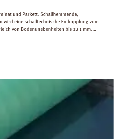
Laminat und Parkett. Schallhemmende,
 wird eine schalltechnische Entkopplung zum
gleich von Bodenunebenheiten bis zu 1 mm.
g/m³. FCKW- und HFCKW-frei. Ökologisch