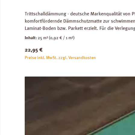
Trittschalldämmung - deutsche Markenqualität von P
komfortfördernde Dämmschutzmatte zur schwimmenden
Laminat-Boden bzw. Parkett erzielt. Für die Verleg
Abmessungen: Breite 100 cm, Länge 25 m: 1 Rolle = 2
Inhalt:
25 m²
(0,92 € / 1 m²)
unbedenklich. Verfügbare Downloads: Verlegeanleitun
Regulärer Preis:
22,95 €
Preise inkl. MwSt. zzgl. Versandkosten