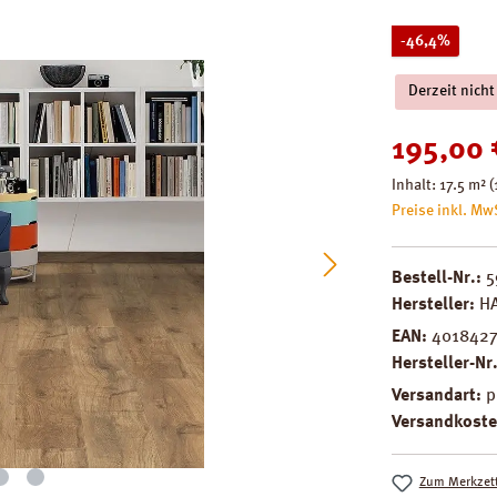
Rabatt
-46,4%
Derzeit nicht
Verkaufspreis
195,00 
Inhalt:
17.5 m²
(
Preise inkl. Mw
Bestell-Nr.:
5
Hersteller:
H
EAN:
401842
Hersteller-Nr
Versandart:
p
Versandkoste
Zum Merkzett