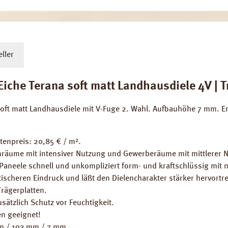
ller
he Terana soft matt Landhausdiele 4V | Tri
 soft matt Landhausdiele mit V-Fuge 2. Wahl. Aufbauhöhe 7 mm.
tenpreis: 20,85 € / m².
räume mit intensiver Nutzung und Gewerberäume mit mittlerer 
 Paneele schnell und unkompliziert form- und kraftschlüssig mit
ischeren Eindruck und läßt den Dielencharakter stärker hervortre
Trägerplatten.
sätzlich Schutz vor Feuchtigkeit.
n geeignet!
mm / 193 mm / 7 mm.