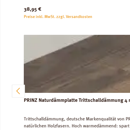
Abmessungen: Breite 100 cm, Länge 14,5 m: 1 Rolle =
Regulärer Preis:
38,95 €
unbedenklich. Verfügbare Downloads: Datenblatt PRIN
Preise inkl. MwSt. zzgl. Versandkosten
PRINZ Naturdämmplatte Trittschalldämmung 4 
Trittschalldämmung, deutsche Markenqualität von PR
natürlichen Holzfasern. Hoch warmedämmend: spart 