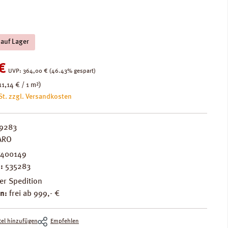
 auf Lager
:
€
Regulärer Preis:
UVP:
364,00 €
(46.43% gespart)
11,14 € / 1 m²)
St. zzgl. Versandkosten
9283
ARO
7400149
.:
535283
er Spedition
n:
frei ab 999,- €
el hinzufügen
Empfehlen