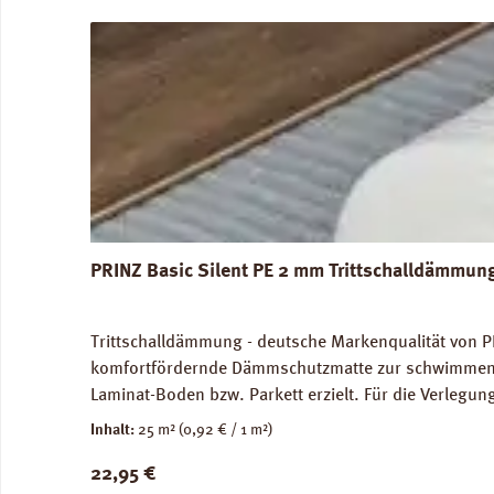
Produktgalerie überspringen
PRINZ Basic Silent PE 2 mm Trittschalldämmun
Trittschalldämmung - deutsche Markenqualität von P
komfortfördernde Dämmschutzmatte zur schwimmenden
Laminat-Boden bzw. Parkett erzielt. Für die Verleg
Abmessungen: Breite 100 cm, Länge 25 m: 1 Rolle = 2
Inhalt:
25 m²
(0,92 € / 1 m²)
unbedenklich. Verfügbare Downloads: Verlegeanleitun
Regulärer Preis:
22,95 €