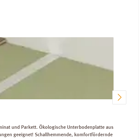
80 kg/m³. FCKW- und HFCKW-frei. Ökologisch
minat und Parkett. Ökologische Unterbodenplatte aus
izungen geeignet! Schallhemmende, komfortfördernde