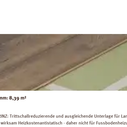
 14,5 m². Trittschall-Verbesserung: 20 dB (ISO 140-8). Dichte: 
Z Strong Silent Verlegeanleitung PRINZ Strong Silent
mm: 8,39 m²
INZ: Trittschallreduzierende und ausgleichende Unterlage für La
wirksam Heizkostenantistatisch - daher nicht für Fussbodenhe