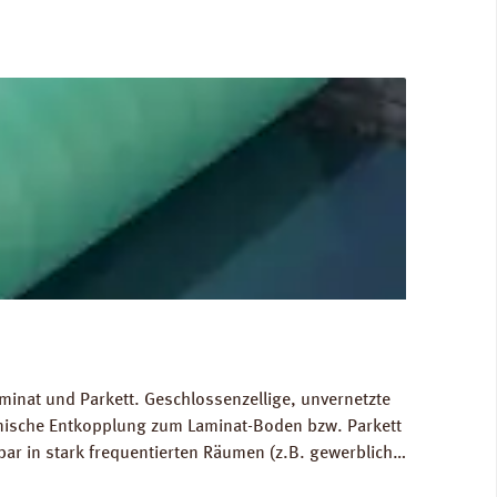
minat und Parkett. Geschlossenzellige, unvernetzte
hnische Entkopplung zum Laminat-Boden bzw. Parkett
bar in stark frequentierten Räumen (z.B. gewerblich
 Ausgleich von Bodenunebenheiten bis zu 1 mm.