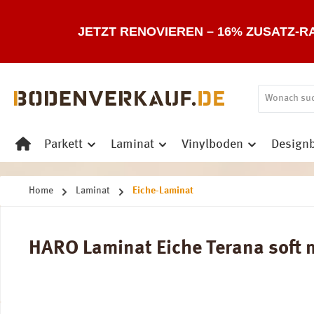
 Hauptinhalt springen
Zur Suche springen
Zur Hauptnavigation springen
JETZT RENOVIEREN – 16% ZUSATZ-R
Parkett
Laminat
Vinylboden
Design
Home
Laminat
Eiche-Laminat
HARO Laminat Eiche Terana soft ma