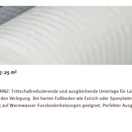
g: 25 m²
RINZ: Trittschallreduzierende und ausgleichende Unterlage für 
 Verlegung. Bei harten Fußboden wie Estrich oder Spanplatten
ung auf Warmwasser-Fussbodenheizungen geeignet. Perfekter Aus
5 m² Trittschall-Verbesserung: 16 dB (ISO 140-8). Dichte: 25 k
g PRINZ Basic Silent Datenblatt PRINZ Basic Silent