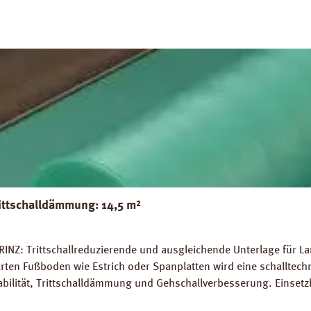
ittschalldämmung: 14,5 m²
INZ: Trittschallreduzierende und ausgleichende Unterlage für La
rten Fußboden wie Estrich oder Spanplatten wird eine schalltec
abilität, Trittschalldämmung und Gehschallverbesserung. Einsetz
rlegung auf Warmwasser-Fussbodenheizungen geeignet. Perfekter