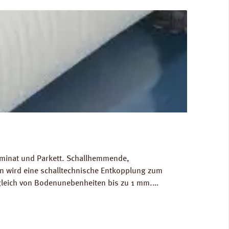
Laminat und Parkett. Schallhemmende,
 wird eine schalltechnische Entkopplung zum
gleich von Bodenunebenheiten bis zu 1 mm.
g/m³. FCKW- und HFCKW-frei. Ökologisch