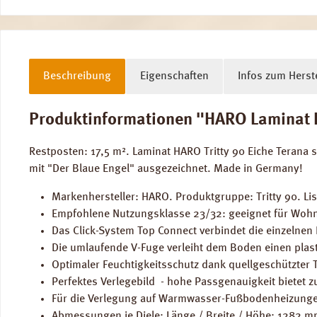
Beschreibung
Eigenschaften
Infos zum Herste
Produktinformationen "HARO Laminat Eic
Restposten: 17,5 m². Laminat HARO Tritty 90 Eiche Terana
mit "Der Blaue Engel" ausgezeichnet. Made in Germany!
Markenhersteller: HARO. Produktgruppe: Tritty 90. Lis
Empfohlene Nutzungsklasse 23/32: geeignet für Wohn
Das Click-System Top Connect verbindet die einzelnen
Die umlaufende V-Fuge verleiht dem Boden einen plast
Optimaler Feuchtigkeitsschutz dank quellgeschützter 
Perfektes Verlegebild - hohe Passgenauigkeit bietet zu
Für die Verlegung auf Warmwasser-Fußbodenheizunge
Abmessungen je Diele: Länge / Breite / Höhe: 1282 