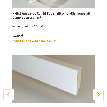
PRINZ AquaStop Combi PLUS Trittschalldämmung mit
Dampfsperre: 25 m²
Inhalt:
25 m²
(2,20 € / 1 m²)
Regulärer Preis:
54,95 €
Preise inkl. MwSt. zzgl. Versandkosten