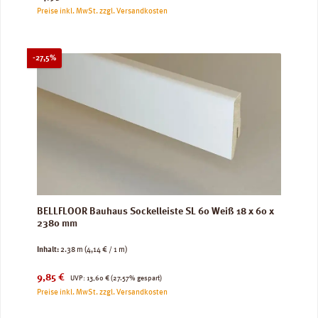
Preise inkl. MwSt. zzgl. Versandkosten
Rabatt
-27,5%
BELLFLOOR Bauhaus Sockelleiste SL 60 Weiß 18 x 60 x
2380 mm
Inhalt:
2.38 m
(4,14 € / 1 m)
Verkaufspreis:
Regulärer Preis:
9,85 €
UVP:
13,60 €
(27.57% gespart)
Preise inkl. MwSt. zzgl. Versandkosten