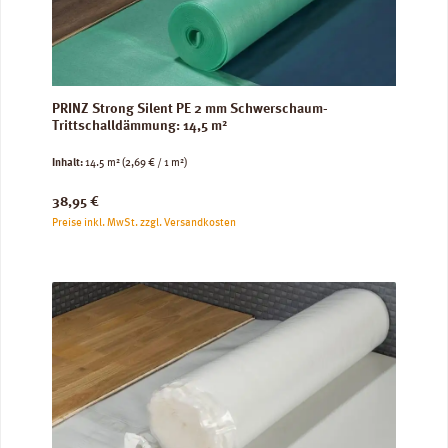
PRINZ Strong Silent PE 2 mm Schwerschaum-
Trittschalldämmung: 14,5 m²
Inhalt:
14.5 m²
(2,69 € / 1 m²)
Regulärer Preis:
38,95 €
Preise inkl. MwSt. zzgl. Versandkosten