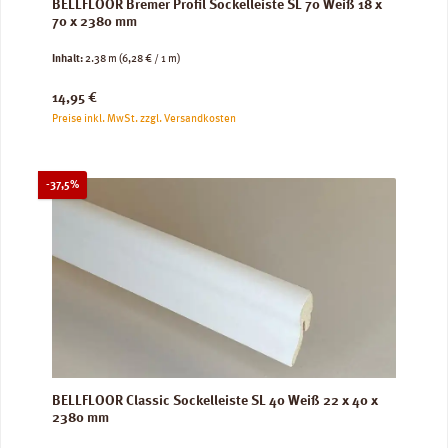
BELLFLOOR Bremer Profil Sockelleiste SL 70 Weiß 18 x
70 x 2380 mm
Inhalt:
2.38 m
(6,28 € / 1 m)
Regulärer Preis:
14,95 €
Preise inkl. MwSt. zzgl. Versandkosten
Rabatt
-37,5%
BELLFLOOR Classic Sockelleiste SL 40 Weiß 22 x 40 x
2380 mm