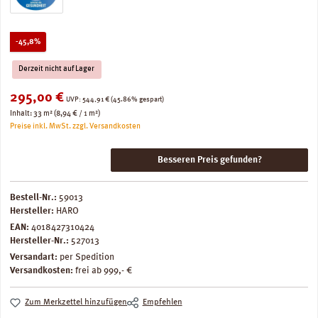
Rabatt
-45,8%
Derzeit nicht auf Lager
Verkaufspreis:
295,00 €
Regulärer Preis:
UVP:
544,91 €
(45.86% gespart)
Inhalt:
33 m²
(8,94 € / 1 m²)
Preise inkl. MwSt. zzgl. Versandkosten
Besseren Preis gefunden?
Bestell-Nr.:
59013
Hersteller:
HARO
EAN:
4018427310424
Hersteller-Nr.:
527013
Versandart:
per Spedition
Versandkosten:
frei ab 999,- €
Zum Merkzettel hinzufügen
Empfehlen