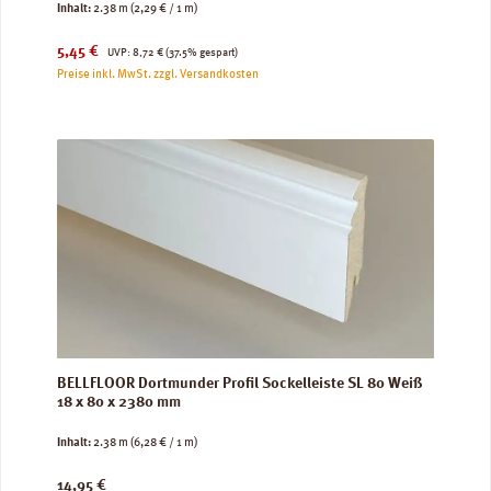
Inhalt:
2.38 m
(2,29 € / 1 m)
Verkaufspreis:
Regulärer Preis:
5,45 €
UVP:
8,72 €
(37.5% gespart)
Preise inkl. MwSt. zzgl. Versandkosten
BELLFLOOR Dortmunder Profil Sockelleiste SL 80 Weiß
18 x 80 x 2380 mm
Inhalt:
2.38 m
(6,28 € / 1 m)
Regulärer Preis:
14,95 €