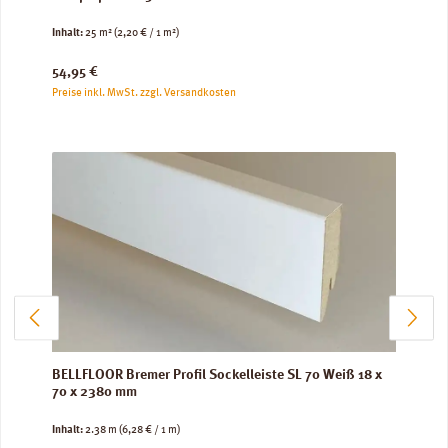
Inhalt:
25 m²
(2,20 € / 1 m²)
Regulärer Preis:
54,95 €
Preise inkl. MwSt. zzgl. Versandkosten
BELLFLOOR Bremer Profil Sockelleiste SL 70 Weiß 18 x
70 x 2380 mm
Inhalt:
2.38 m
(6,28 € / 1 m)