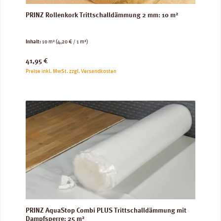
PRINZ Rollenkork Trittschalldämmung 2 mm: 10 m²
Inhalt:
10 m²
(4,20 € / 1 m²)
Regulärer Preis:
41,95 €
Preise inkl. MwSt. zzgl. Versandkosten
PRINZ AquaStop Combi PLUS Trittschalldämmung mit
Dampfsperre: 25 m²