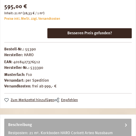
Regulärer Preis:
595,00 €
Inhalt:
21 m²
(28,33 € / 1 m²)
Preise inkl. MwSt. zzgl. Versandkosten
Besseren Preis gefunden?
Bestell-Nr.:
55390
Hersteller:
HARO
EAN:
4018427376512
Hersteller-Nr.:
533390
Musterfach:
F10
Versandart:
per Spedition
Versandkosten:
frei ab 999,- €
Zum Merkzettel hinzufügen
Empfehlen
Beschreibung
Restposten: 21 m². Korkboden HARO Corkett Arteo Nussbaum