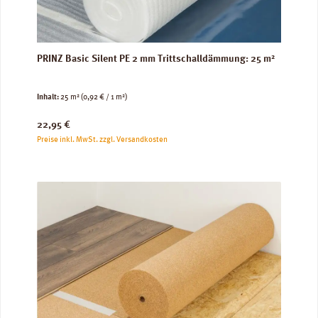
PRINZ Basic Silent PE 2 mm Trittschalldämmung: 25 m²
Inhalt:
25 m²
(0,92 € / 1 m²)
Regulärer Preis:
22,95 €
Preise inkl. MwSt. zzgl. Versandkosten