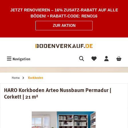
Zum Hauptinhalt springen
JETZT RENOVIEREN – 16% ZUSATZ-RABATT AUF ALLE
BÖDEN! • RABATT-CODE: RENO16
ZUR AKTION
Navigation
Home
Korkboden
HARO Korkboden Arteo Nussbaum Permadur |
Corkett | 21 m²
Bildergalerie überspringen