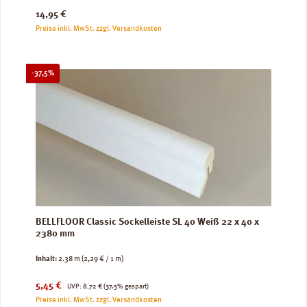
Regulärer Preis:
14,95 €
Preise inkl. MwSt. zzgl. Versandkosten
Rabatt
-37,5%
BELLFLOOR Classic Sockelleiste SL 40 Weiß 22 x 40 x
2380 mm
Inhalt:
2.38 m
(2,29 € / 1 m)
Verkaufspreis:
Regulärer Preis:
5,45 €
UVP:
8,72 €
(37.5% gespart)
Preise inkl. MwSt. zzgl. Versandkosten