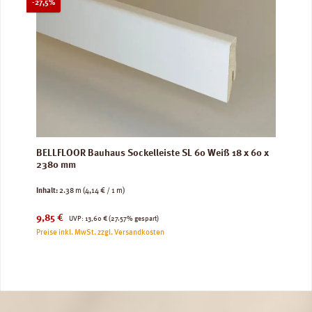
Rabatt
-27,5%
BELLFLOOR Bauhaus Sockelleiste SL 60 Weiß 18 x 60 x
2380 mm
Inhalt:
2.38 m
(4,14 € / 1 m)
Verkaufspreis:
Regulärer Preis:
9,85 €
UVP:
13,60 €
(27.57% gespart)
Preise inkl. MwSt. zzgl. Versandkosten