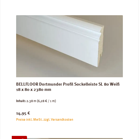
BELLFLOOR Dortmunder Profil Sockelleiste SL 80 Weiß
18 x 80 x 2380 mm
Inhalt:
2.38 m
(6,28 € / 1 m)
Regulärer Preis:
14,95 €
Preise inkl. MwSt. zzgl. Versandkosten