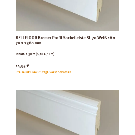
BELLFLOOR Bremer Profil Sockelleiste SL 70 Weiß 18 x
70 x 2380 mm
Inhalt:
2.38 m
(6,28 € / 1 m)
Regulärer Preis:
14,95 €
Preise inkl. MwSt. zzgl. Versandkosten