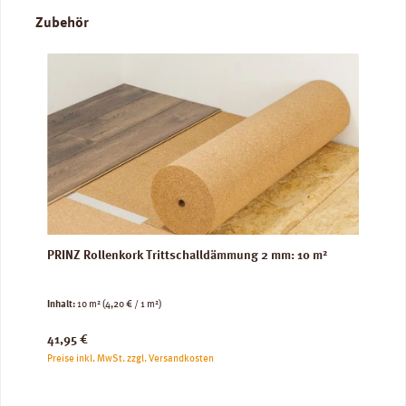
Produktgalerie überspringen
Zubehör
PRINZ Rollenkork Trittschalldämmung 2 mm: 10 m²
Inhalt:
10 m²
(4,20 € / 1 m²)
Regulärer Preis:
41,95 €
Preise inkl. MwSt. zzgl. Versandkosten