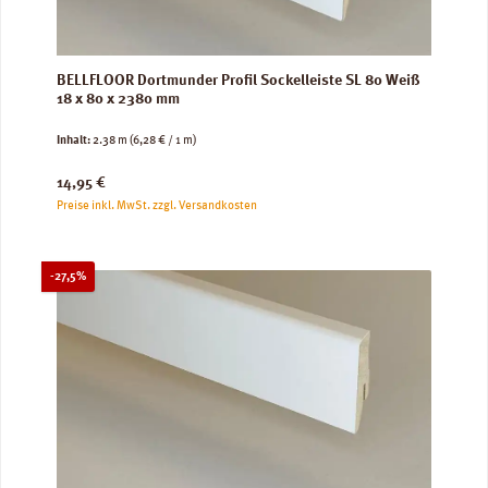
BELLFLOOR Dortmunder Profil Sockelleiste SL 80 Weiß
18 x 80 x 2380 mm
Inhalt:
2.38 m
(6,28 € / 1 m)
Regulärer Preis:
14,95 €
Preise inkl. MwSt. zzgl. Versandkosten
Rabatt
-27,5%