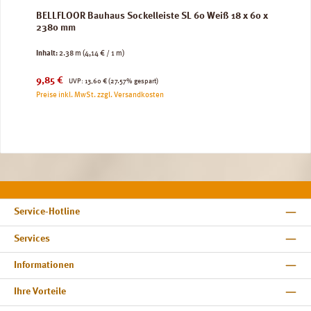
BELLFLOOR Bauhaus Sockelleiste SL 60 Weiß 18 x 60 x
2380 mm
Inhalt:
2.38 m
(4,14 € / 1 m)
Verkaufspreis:
Regulärer Preis:
9,85 €
UVP:
13,60 €
(27.57% gespart)
Preise inkl. MwSt. zzgl. Versandkosten
Service-Hotline
Services
Informationen
Ihre Vorteile