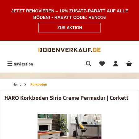
Zum Hauptinhalt springen
JETZT RENOVIEREN – 16% ZUSATZ-RABATT AUF ALLE
BÖDEN! • RABATT-CODE: RENO16
ZUR AKTION
Navigation
Home
Korkboden
HARO Korkboden Sirio Creme Permadur | Corkett
Bildergalerie überspringen