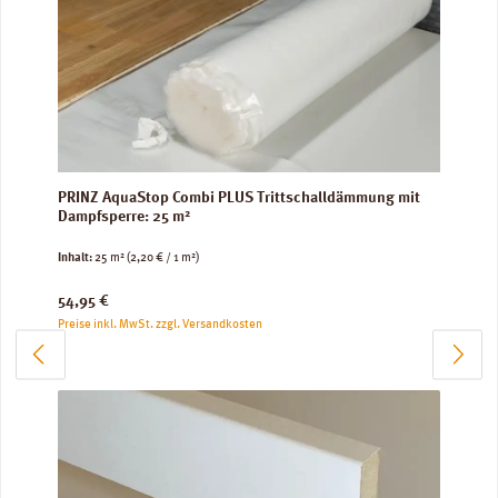
PRINZ AquaStop Combi PLUS Trittschalldämmung mit
Dampfsperre: 25 m²
Inhalt:
25 m²
(2,20 € / 1 m²)
Regulärer Preis:
54,95 €
Preise inkl. MwSt. zzgl. Versandkosten