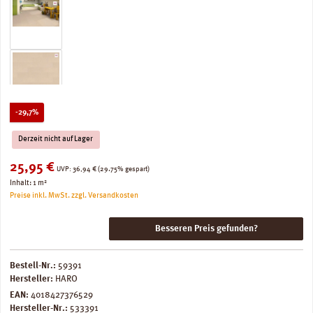
Rabatt
-29,7%
Derzeit nicht auf Lager
Verkaufspreis:
25,95 €
Regulärer Preis:
UVP:
36,94 €
(29.75% gespart)
Inhalt:
1 m²
Preise inkl. MwSt. zzgl. Versandkosten
Besseren Preis gefunden?
Bestell-Nr.:
59391
Hersteller:
HARO
EAN:
4018427376529
Hersteller-Nr.:
533391