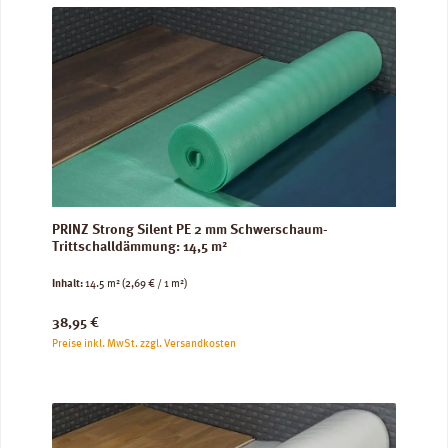
PRINZ Strong Silent PE 2 mm Schwerschaum-
Trittschalldämmung: 14,5 m²
Inhalt:
14.5 m²
(2,69 € / 1 m²)
Regulärer Preis:
38,95 €
Preise inkl. MwSt. zzgl. Versandkosten