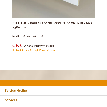
BELLFLOOR Bauhaus Sockelleiste SL 60 Weiß 18 x 60 x
2380 mm
Inhalt:
2.38 m
(4,14 € / 1 m)
Verkaufspreis:
Regulärer Preis:
9,85 €
UVP:
13,60 €
(27.57% gespart)
Preise inkl. MwSt. zzgl. Versandkosten
Service-Hotline
Services