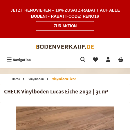
Zum Hauptinhalt springen
JETZT RENOVIEREN – 16% ZUSATZ-RABATT AUF ALLE
BÖDEN! • RABATT-CODE: RENO16
ZUR AKTION
Navigation
Home
Vinylboden
Vinylböden Eiche
CHECK Vinylboden Lucas Eiche 2032 | 31 m²
Bildergalerie überspringen