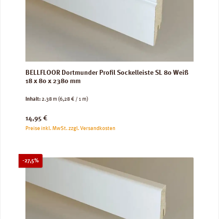
BELLFLOOR Dortmunder Profil Sockelleiste SL 80 Weiß
18 x 80 x 2380 mm
Inhalt:
2.38 m
(6,28 € / 1 m)
Regulärer Preis:
14,95 €
Preise inkl. MwSt. zzgl. Versandkosten
Rabatt
-27,5%