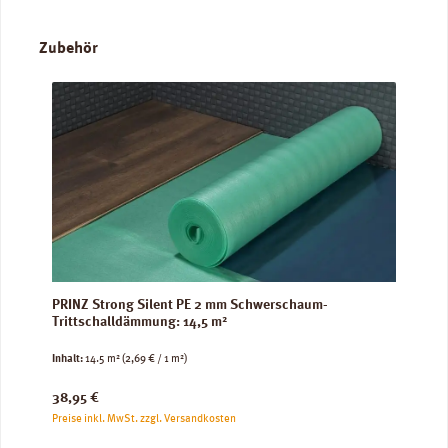
Produktgalerie überspringen
Zubehör
PRINZ Strong Silent PE 2 mm Schwerschaum-
Trittschalldämmung: 14,5 m²
Inhalt:
14.5 m²
(2,69 € / 1 m²)
Regulärer Preis:
38,95 €
Preise inkl. MwSt. zzgl. Versandkosten