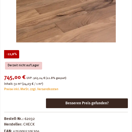
Rabatt
-22,8%
Derzeit nicht auf Lager
Verkaufspreis:
745,00 €
Regulärer Preis:
UVP:
965,04 €
(22.8% gespart)
Inhalt:
31 m²
(24,03 € / 1 m²)
Preise inkl. MwSt. zzgl. Versandkosten
Besseren Preis gefunden?
Bestell-Nr.:
62032
Hersteller:
CHECK
EAN:
4250055105304