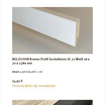
BELLFLOOR Bremer Profil Sockelleiste SL 70 Weiß 18 x
70 x 2380 mm
Inhalt:
2.38 m
(6,28 € / 1 m)
Regulärer Preis:
14,95 €
Preise inkl. MwSt. zzgl. Versandkosten