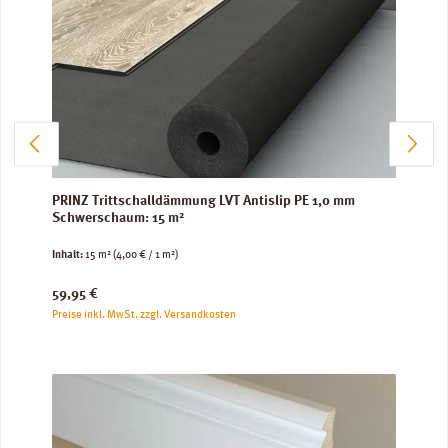
PRINZ Trittschalldämmung LVT Antislip PE 1,0 mm
Schwerschaum: 15 m²
Inhalt:
15 m²
(4,00 € / 1 m²)
Regulärer Preis:
59,95 €
Preise inkl. MwSt. zzgl. Versandkosten