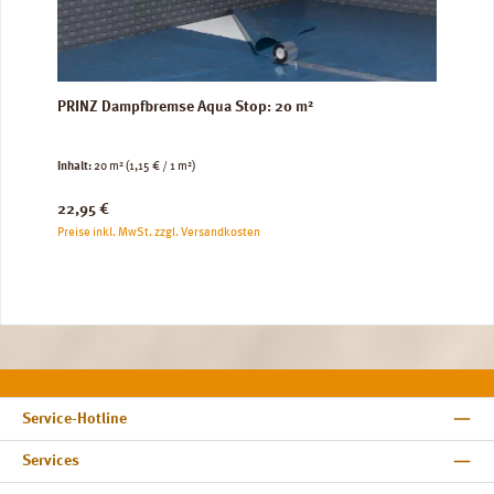
PRINZ Dampfbremse Aqua Stop: 20 m²
Inhalt:
20 m²
(1,15 € / 1 m²)
Regulärer Preis:
22,95 €
Preise inkl. MwSt. zzgl. Versandkosten
Service-Hotline
Services