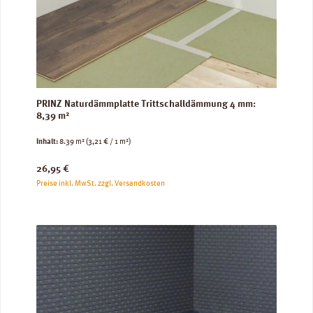
PRINZ Naturdämmplatte Trittschalldämmung 4 mm:
8,39 m²
Inhalt:
8.39 m²
(3,21 € / 1 m²)
Regulärer Preis:
26,95 €
Preise inkl. MwSt. zzgl. Versandkosten