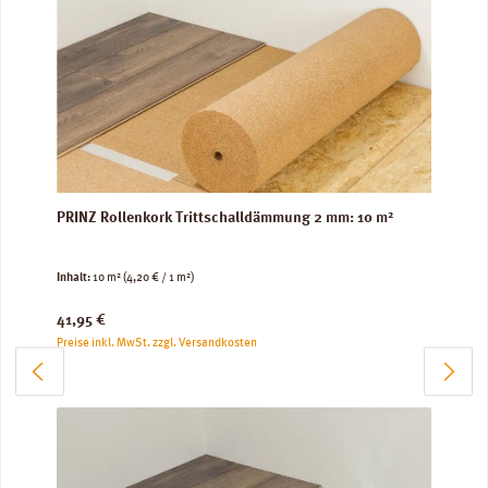
PRINZ Rollenkork Trittschalldämmung 2 mm: 10 m²
Inhalt:
10 m²
(4,20 € / 1 m²)
Regulärer Preis:
41,95 €
Preise inkl. MwSt. zzgl. Versandkosten