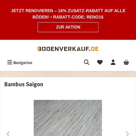
Zum Hauptinhalt springen
JETZT RENOVIEREN – 16% ZUSATZ-RABATT AUF ALLE
BÖDEN! • RABATT-CODE: RENO16
ZUR AKTION
Navigation
Bambus Saigon
Bildergalerie überspringen