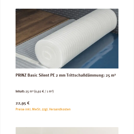
PRINZ Basic Silent PE 2 mm Trittschalldämmung: 25 m²
Inhalt:
25 m²
(0,92 € / 1 m²)
Regulärer Preis:
22,95 €
Preise inkl. MwSt. zzgl. Versandkosten