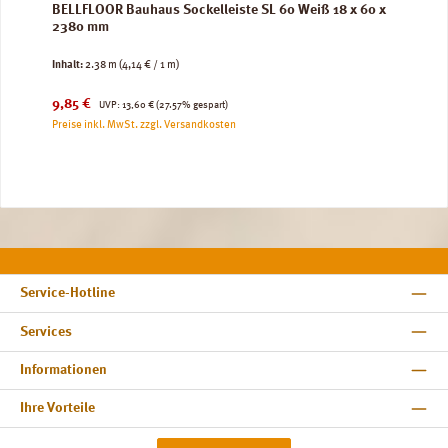
BELLFLOOR Bauhaus Sockelleiste SL 60 Weiß 18 x 60 x
2380 mm
Inhalt:
2.38 m
(4,14 € / 1 m)
Verkaufspreis:
Regulärer Preis:
9,85 €
UVP:
13,60 €
(27.57% gespart)
Preise inkl. MwSt. zzgl. Versandkosten
Service-Hotline
Services
Informationen
Ihre Vorteile