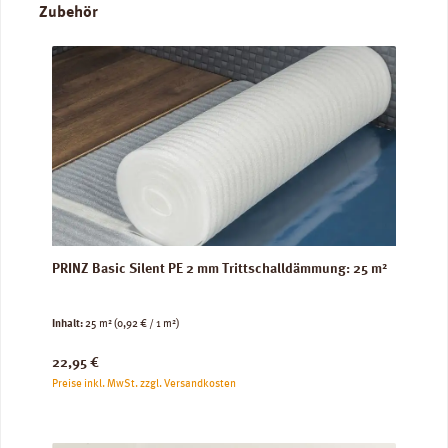
Produktgalerie überspringen
Zubehör
PRINZ Basic Silent PE 2 mm Trittschalldämmung: 25 m²
Inhalt:
25 m²
(0,92 € / 1 m²)
Regulärer Preis:
22,95 €
Preise inkl. MwSt. zzgl. Versandkosten