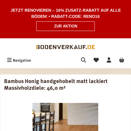
Zum Hauptinhalt springen
JETZT RENOVIEREN – 16% ZUSATZ-RABATT AUF ALLE
BÖDEN! • RABATT-CODE: RENO16
ZUR AKTION
Navigation
Bambus Honig handgehobelt matt lackiert
Massivholzdiele: 46,0 m²
Bildergalerie überspringen