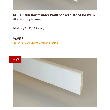
BELLFLOOR Dortmunder Profil Sockelleiste SL 80 Weiß
18 x 80 x 2380 mm
Inhalt:
2.38 m
(6,28 € / 1 m)
Regulärer Preis:
14,95 €
Preise inkl. MwSt. zzgl. Versandkosten
Rabatt
-27,5%