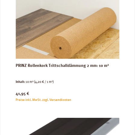
PRINZ Rollenkork Trittschalldämmung 2 mm: 10 m²
Inhalt:
10 m²
(4,20 € / 1 m²)
Regulärer Preis:
41,95 €
Preise inkl. MwSt. zzgl. Versandkosten