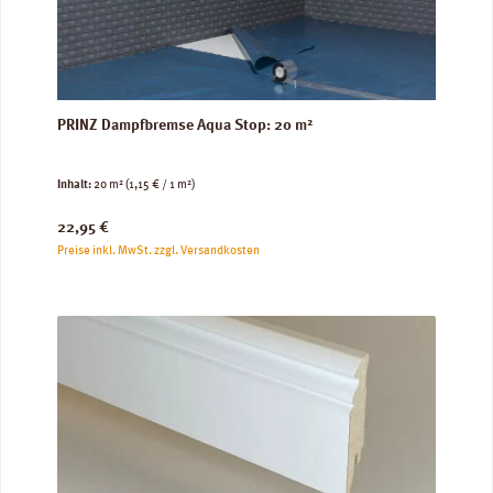
PRINZ Dampfbremse Aqua Stop: 20 m²
Inhalt:
20 m²
(1,15 € / 1 m²)
Regulärer Preis:
22,95 €
Preise inkl. MwSt. zzgl. Versandkosten